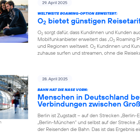
29. April 2025
WELTWEITE ROAMING-OPTION ERWEITERT:
O
bietet günstigen Reisetari
2
O
sorgt dafür, dass Kundinnen und Kunden auc
2
Mobilfunkanbieter erweitert das „O
Roaming Pl
2
und Regionen weltweit. O
Kundinnen und Kund
2
zuhause surfen und streamen, ohne die Reiseka
28. April 2025
BAHN HAT DIE NASE VORN:
Menschen in Deutschland be
Verbindungen zwischen Groß
Berlin ist Zugstadt – auf den Strecken „Berlin-Es
„Berlin-München” und selbst auf der Strecke „B
h
der Reisenden die Bahn. Das ist das Ergebnis e