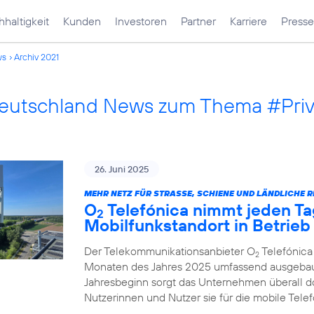
haltigkeit
Kunden
Investoren
Partner
Karriere
Presse
ws
Archiv 2021
Deutschland News zum Thema #Pri
26. Juni 2025
MEHR NETZ FÜR STRASSE, SCHIENE UND LÄNDLICHE R
O
Telefónica nimmt jeden Ta
2
Mobilfunkstandort in Betrieb
Der Telekommunikationsanbieter O
Telefónica
2
Monaten des Jahres 2025 umfassend ausgebau
Jahresbeginn sorgt das Unternehmen überall d
Nutzerinnen und Nutzer sie für die mobile Tel