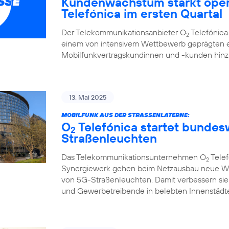
Kundenwachstum stärkt oper
Telefónica im ersten Quartal
Der Telekommunikationsanbieter O
Telefónica 
2
einem von intensivem Wettbewerb geprägten e
Mobilfunkvertragskundinnen und -kunden hi
13. Mai 2025
MOBILFUNK AUS DER STRASSENLATERNE:
O
Telefónica startet bunde
2
Straßenleuchten
Das Telekommunikationsunternehmen O
Telef
2
Synergiewerk gehen beim Netzausbau neue W
von 5G-Straßenleuchten. Damit verbessern sie
und Gewerbetreibende in belebten Innenstädte