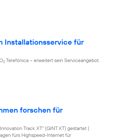
 Installationsservice für
 O
Telefónica – erweitert sein Serviceangebot.
2
hmen forschen für
nnovation Track XT“ (GINT XT) gestartet |
lagen fürs Highspeed-Internet für