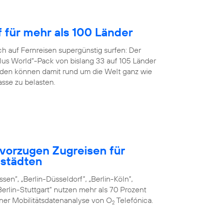
f für mehr als 100 Länder
h auf Fernreisen supergünstig surfen: Der
us World“-Pack von bislang 33 auf 105 Länder
en können damit rund um die Welt ganz wie
sse zu belasten.
vorzugen Zugreisen für
städten
sen”, „Berlin-Düsseldorf”, „Berlin-Köln”,
erlin-Stuttgart“ nutzen mehr als 70 Prozent
iner Mobilitätsdatenanalyse von O
Telefónica.
2