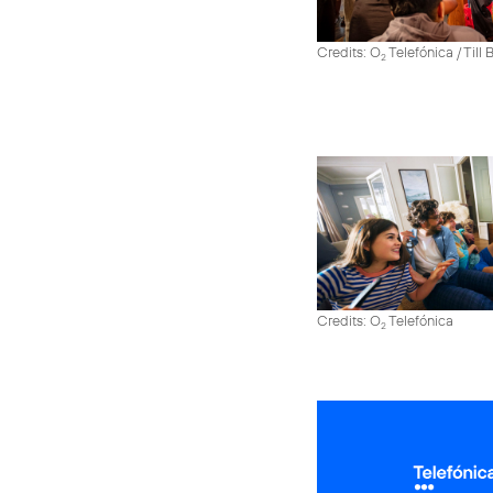
Credits: O
Telefónica / Till
2
Credits: O
Telefónica
2