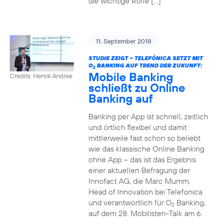
die wichtige Rolle […]
11. September 2018
STUDIE ZEIGT – TELEFÓNICA SETZT MIT
O
BANKING AUF TREND DER ZUKUNFT:
2
Mobile Banking
Credits: Henrik Andree
schließt zu Online
Banking auf
Banking per App ist schnell, zeitlich
und örtlich flexibel und damit
mittlerweile fast schon so beliebt
wie das klassische Online Banking
ohne App – das ist das Ergebnis
einer aktuellen Befragung der
Innofact AG, die Marc Mumm,
Head of Innovation bei Telefonica
und verantwortlich für O
Banking,
2
auf dem 28. Mobilisten-Talk am 6.