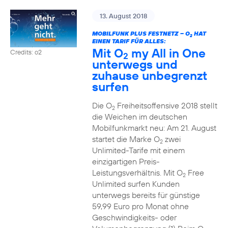
13. August 2018
MOBILFUNK PLUS FESTNETZ – O
HAT
2
EINEN TARIF FÜR ALLES:
Mit O
my All in One
Credits: o2
2
unterwegs und
zuhause unbegrenzt
surfen
Die O
Freiheitsoffensive 2018 stellt
2
die Weichen im deutschen
Mobilfunkmarkt neu: Am 21. August
startet die Marke O
zwei
2
Unlimited-Tarife mit einem
einzigartigen Preis-
Leistungsverhältnis. Mit O
Free
2
Unlimited surfen Kunden
unterwegs bereits für günstige
59,99 Euro pro Monat ohne
Geschwindigkeits- oder