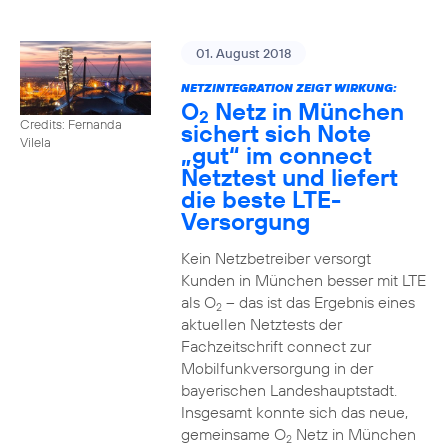
01. August 2018
NETZINTEGRATION ZEIGT WIRKUNG:
O
Netz in München
2
Credits: Fernanda
sichert sich Note
Vilela
„gut“ im connect
Netztest und liefert
die beste LTE-
Versorgung
Kein Netzbetreiber versorgt
Kunden in München besser mit LTE
als O
– das ist das Ergebnis eines
2
aktuellen Netztests der
Fachzeitschrift connect zur
Mobilfunkversorgung in der
bayerischen Landeshauptstadt.
Insgesamt konnte sich das neue,
gemeinsame O
Netz in München
2