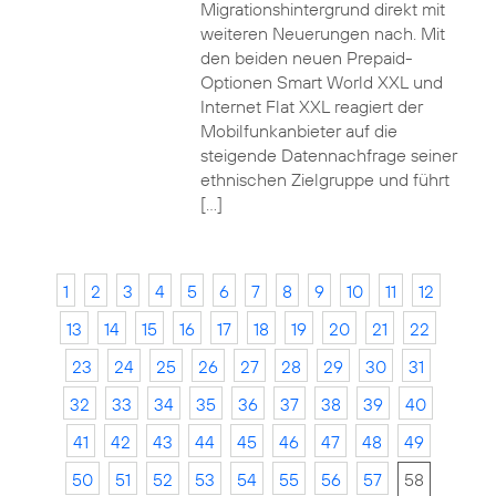
Migrationshintergrund direkt mit
weiteren Neuerungen nach. Mit
den beiden neuen Prepaid-
Optionen Smart World XXL und
Internet Flat XXL reagiert der
Mobilfunkanbieter auf die
steigende Datennachfrage seiner
ethnischen Zielgruppe und führt
[…]
1
2
3
4
5
6
7
8
9
10
11
12
13
14
15
16
17
18
19
20
21
22
23
24
25
26
27
28
29
30
31
32
33
34
35
36
37
38
39
40
41
42
43
44
45
46
47
48
49
50
51
52
53
54
55
56
57
58