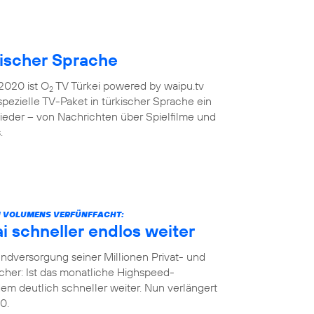
kischer Sprache
2020 ist O
TV Türkei powered by waipu.tv
2
 spezielle TV-Paket in türkischer Sprache ein
ieder – von Nachrichten über Spielfilme und
.
N VOLUMENS VERFÜNFFACHT:
 schneller endlos weiter
dversorgung seiner Millionen Privat- und
her: Ist das monatliche Highspeed-
m deutlich schneller weiter. Nun verlängert
0.