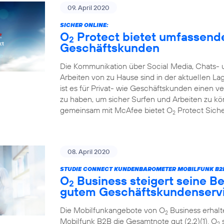
09. April 2020
SICHER ONLINE:
O
Protect bietet umfassende
2
Geschäftskunden
Die Kommunikation über Social Media, Chats- 
Arbeiten von zu Hause sind in der aktuellen L
ist es für Privat- wie Geschäftskunden einen 
zu haben, um sicher Surfen und Arbeiten zu k
gemeinsam mit McAfee bietet O
Protect Sicher
2
08. April 2020
STUDIE CONNECT KUNDENBAROMETER MOBILFUNK B2B
O
Business steigert seine Be
2
gutem Geschäftskundenserv
Die Mobilfunkangebote von O
Business erhal
2
Mobilfunk B2B die Gesamtnote gut (2,2)(1). O
s
2