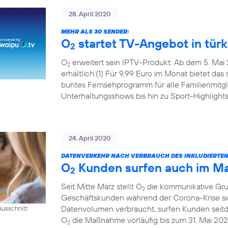
28. April 2020
MEHR ALS 30 SENDER:
O
startet TV-Angebot in tür
2
O
erweitert sein IPTV-Produkt: Ab dem 5. Mai 
2
erhältlich.(1) Für 9,99 Euro im Monat bietet das
buntes Fernsehprogramm für alle Familienmitgl
Unterhaltungsshows bis hin zu Sport-Highlights
24. April 2020
DATENVERKEHR NACH VERBRAUCH DES INKLUDIERTE
O
Kunden surfen auch im Mai
2
Seit Mitte März stellt O
die kommunikative Grun
2
Geschäftskunden während der Corona-Krise sic
Datenvolumen verbraucht, surfen Kunden seitde
usschnitt
O
die Maßnahme vorläufig bis zum 31. Mai 202
2