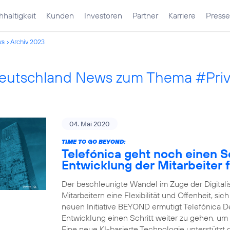
haltigkeit
Kunden
Investoren
Partner
Karriere
Presse
ws
Archiv 2023
Deutschland News zum Thema #Pri
04. Mai 2020
TIME TO GO BEYOND:
Telefónica geht noch einen Sc
Entwicklung der Mitarbeiter f
Der beschleunigte Wandel im Zuge der Digital
Mitarbeitern eine Flexibilität und Offenheit, sic
neuen Initiative BEYOND ermutigt Telefónica Deu
Entwicklung einen Schritt weiter zu gehen, um
Eine neue KI-basierte Technologie unterstützt