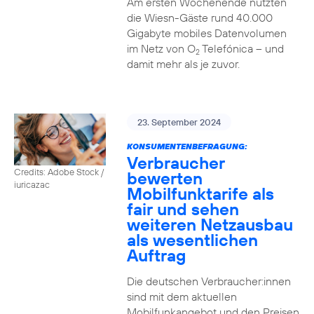
Am ersten Wochenende nutzten
die Wiesn-Gäste rund 40.000
Gigabyte mobiles Datenvolumen
im Netz von O
Telefónica – und
2
damit mehr als je zuvor.
23. September 2024
KONSUMENTENBEFRAGUNG:
Verbraucher
Credits: Adobe Stock /
bewerten
iuricazac
Mobilfunktarife als
fair und sehen
weiteren Netzausbau
als wesentlichen
Auftrag
Die deutschen Verbraucher:innen
sind mit dem aktuellen
Mobilfunkangebot und den Preisen