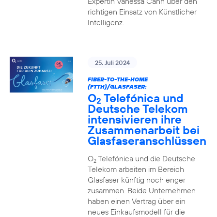
Expertin Vanessa Cann über den
richtigen Einsatz von Künstlicher
Intelligenz.
25. Juli 2024
FIBER-TO-THE-HOME
(FTTH)/GLASFASER:
O
Telefónica und
2
Deutsche Telekom
intensivieren ihre
Zusammenarbeit bei
Glasfaseranschlüssen
O
Telefónica und die Deutsche
2
Telekom arbeiten im Bereich
Glasfaser künftig noch enger
zusammen. Beide Unternehmen
haben einen Vertrag über ein
neues Einkaufsmodell für die