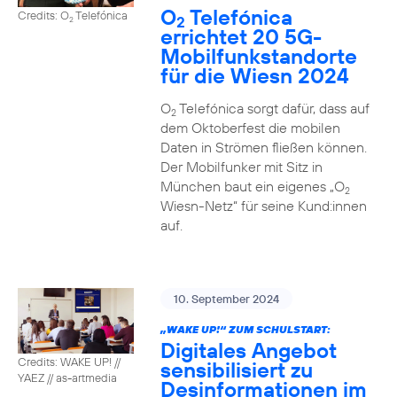
O
Telefónica
Credits: O
Telefónica
2
2
errichtet 20 5G-
Mobilfunkstandorte
für die Wiesn 2024
O
Telefónica sorgt dafür, dass auf
2
dem Oktoberfest die mobilen
Daten in Strömen fließen können.
Der Mobilfunker mit Sitz in
München baut ein eigenes „O
2
Wiesn-Netz“ für seine Kund:innen
auf.
10. September 2024
„WAKE UP!“ ZUM SCHULSTART:
Digitales Angebot
Credits: WAKE UP! //
sensibilisiert zu
YAEZ // as-artmedia
Desinformationen im