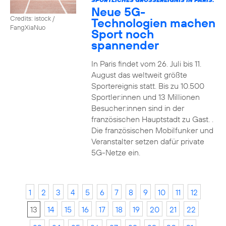
Neue 5G-
Credits: istock /
Technologien machen
FangXiaNuo
Sport noch
spannender
In Paris findet vom 26. Juli bis 11.
August das weltweit größte
Sportereignis statt. Bis zu 10.500
Sportler:innen und 13 Millionen
Besucher:innen sind in der
französischen Hauptstadt zu Gast. .
Die französischen Mobilfunker und
Veranstalter setzen dafür private
5G-Netze ein.
1
2
3
4
5
6
7
8
9
10
11
12
13
14
15
16
17
18
19
20
21
22