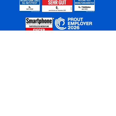
Home
Unternehmen
Netze
Nachhaltigkeit
Kunden
Investoren
Partner
Karriere
Presse
News
Privatkunden
Geschäftskunden
Worldwide