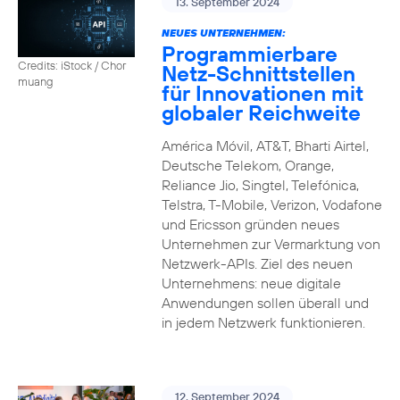
13. September 2024
NEUES UNTERNEHMEN:
Programmierbare
Credits: iStock / Chor
Netz-Schnittstellen
muang
für Innovationen mit
globaler Reichweite
América Móvil, AT&T, Bharti Airtel,
Deutsche Telekom, Orange,
Reliance Jio, Singtel, Telefónica,
Telstra, T-Mobile, Verizon, Vodafone
und Ericsson gründen neues
Unternehmen zur Vermarktung von
Netzwerk-APIs. Ziel des neuen
Unternehmens: neue digitale
Anwendungen sollen überall und
in jedem Netzwerk funktionieren.
12. September 2024