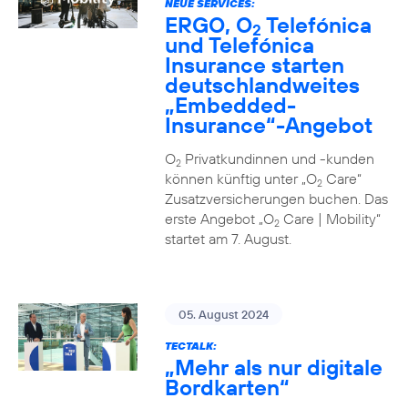
NEUE SERVICES:
ERGO, O
Telefónica
2
und Telefónica
Insurance starten
deutschlandweites
„Embedded-
Insurance“-Angebot
O
Privatkundinnen und -kunden
2
können künftig unter „O
Care“
2
Zusatzversicherungen buchen. Das
erste Angebot „O
Care | Mobility“
2
startet am 7. August.
05. August 2024
TECTALK:
„Mehr als nur digitale
Bordkarten“