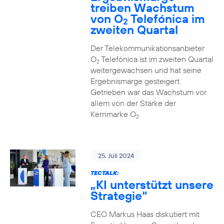
treiben Wachstum
von O
Telefónica im
2
zweiten Quartal
Der Telekommunikationsanbieter
O
Telefónica ist im zweiten Quartal
2
weitergewachsen und hat seine
Ergebnismarge gesteigert.
Getrieben war das Wachstum vor
allem von der Stärke der
Kernmarke O
.
2
25. Juli 2024
TECTALK:
„KI unterstützt unsere
Strategie“
CEO Markus Haas diskutiert mit