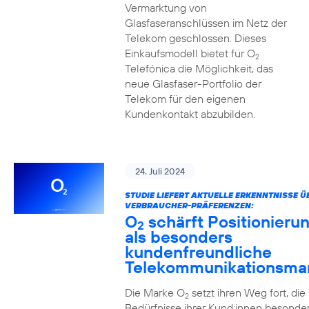
Vermarktung von
Glasfaseranschlüssen im Netz der
Telekom geschlossen. Dieses
Einkaufsmodell bietet für O
2
Telefónica die Möglichkeit, das
neue Glasfaser-Portfolio der
Telekom für den eigenen
Kundenkontakt abzubilden.
24. Juli 2024
STUDIE LIEFERT AKTUELLE ERKENNTNISSE Ü
VERBRAUCHER-PRÄFERENZEN:
O
schärft Positionieru
2
als besonders
kundenfreundliche
Telekommunikationsma
Die Marke O
setzt ihren Weg fort, die
2
Bedürfnisse ihrer Kund:innen besonde