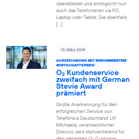
überarbeitet und ermöglicht nun
auch das Telefonieren via PC,
Laptop oder Tablet. Die ebenfalls
[…]
13. März 2019
AUSZEICHNUNG MIT RENOMMIERTEM
WIRTSCHAFTSPREIS:
O
Kundenservice
2
zweifach mit German
Stevie Award
prämiert
Große Anerkennung für den
erfolgreichen Service von
Telefónica Deutschland: Ulf
Michaelis, verantwortlicher
Director, wird stellvertretend für
den gesamten O
Customer