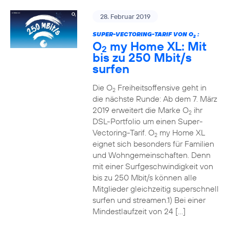
28. Februar 2019
SUPER-VECTORING-TARIF VON O
:
2
O
my Home XL: Mit
2
bis zu 250 Mbit/s
surfen
Die O
Freiheitsoffensive geht in
2
die nächste Runde: Ab dem 7. März
2019 erweitert die Marke O
ihr
2
DSL-Portfolio um einen Super-
Vectoring-Tarif. O
my Home XL
2
eignet sich besonders für Familien
und Wohngemeinschaften. Denn
mit einer Surfgeschwindigkeit von
bis zu 250 Mbit/s können alle
Mitglieder gleichzeitig superschnell
surfen und streamen.1) Bei einer
Mindestlaufzeit von 24 […]