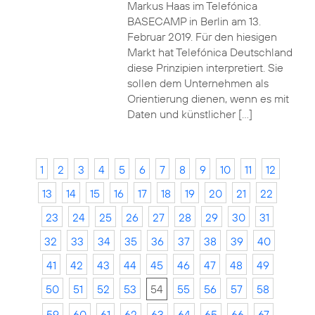
Markus Haas im Telefónica
BASECAMP in Berlin am 13.
Februar 2019. Für den hiesigen
Markt hat Telefónica Deutschland
diese Prinzipien interpretiert. Sie
sollen dem Unternehmen als
Orientierung dienen, wenn es mit
Daten und künstlicher […]
1
2
3
4
5
6
7
8
9
10
11
12
13
14
15
16
17
18
19
20
21
22
23
24
25
26
27
28
29
30
31
32
33
34
35
36
37
38
39
40
41
42
43
44
45
46
47
48
49
50
51
52
53
54
55
56
57
58
59
60
61
62
63
64
65
66
67