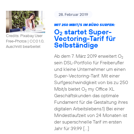
28. Februar 2019
MIT 250 MBIT/S IM BÜRO SURFEN:
O
startet Super-
2
Credits: Pixabay User
Vectoring-Tarif für
Free-Photos
|
CC0 1.0,
Selbständige
Auschnitt bearbeitet
Ab dem 7. März 2019 erweitert O
2
sein DSL-Portfolio für Freiberufler
und kleine Unternehmer um einen
Super-Vectoring-Tarif. Mit einer
Surfgeschwindigkeit von bis zu 250
Mbit/s bietet O
my Office XL
2
Geschäftskunden das optimale
Fundament für die Gestaltung ihres
digitalen Arbeitslebens.1) Bei einer
Mindestlaufzeit von 24 Monaten ist
der superschnelle Tarif im ersten
Jahr für 39,99 […]