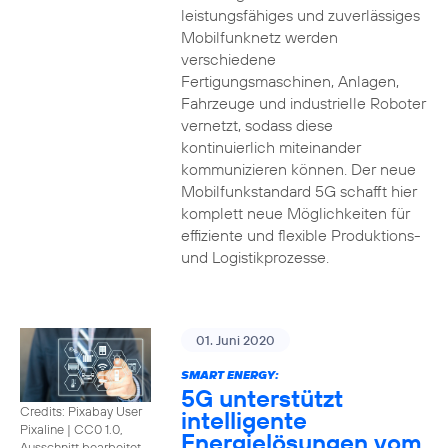
leistungsfähiges und zuverlässiges
Mobilfunknetz werden
verschiedene
Fertigungsmaschinen, Anlagen,
Fahrzeuge und industrielle Roboter
vernetzt, sodass diese
kontinuierlich miteinander
kommunizieren können. Der neue
Mobilfunkstandard 5G schafft hier
komplett neue Möglichkeiten für
effiziente und flexible Produktions-
und Logistikprozesse.
01. Juni 2020
SMART ENERGY:
5G unterstützt
Credits: Pixabay User
intelligente
Pixaline
|
CC0 1.0,
Energielösungen vom
Ausschnitt bearbeitet