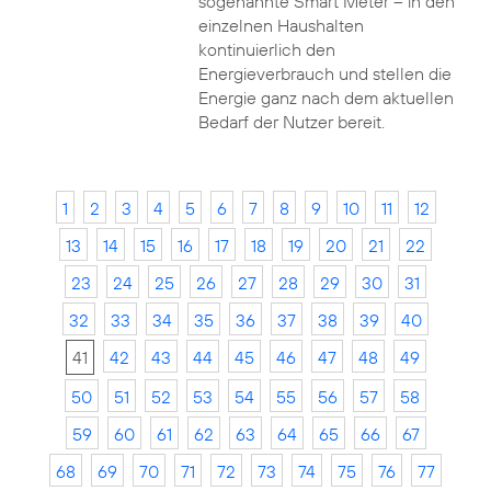
sogenannte Smart Meter – in den
einzelnen Haushalten
kontinuierlich den
Energieverbrauch und stellen die
Energie ganz nach dem aktuellen
Bedarf der Nutzer bereit.
1
2
3
4
5
6
7
8
9
10
11
12
13
14
15
16
17
18
19
20
21
22
23
24
25
26
27
28
29
30
31
32
33
34
35
36
37
38
39
40
41
42
43
44
45
46
47
48
49
50
51
52
53
54
55
56
57
58
59
60
61
62
63
64
65
66
67
68
69
70
71
72
73
74
75
76
77