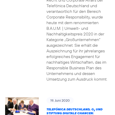
Recht und Corporate Affairs bei
Telefónica Deutschland und
verantwortlich für den Bereich
Corporate Responsibility, wurde
heute mit dem renommierten
B.A.U.M. | Umwelt- und
Nachhaltigkeitspreis 2020 in der
Kategorie „Großunternehmen“
ausgezeichnet. Sie erhält die
Auszeichnung für ihr jahrelanges
erfolgreiches Engagement für
nachhaltiges Wirtschaften, das im
Responsible Business Plan des
Unternehmens und dessen
Umsetzung zum Ausdruck kommt.
19. Juni 2020
TELEFÓNICA DEUTSCHLAND, O
UND
2
STIFTUNG DIGITALE CHANCEN: