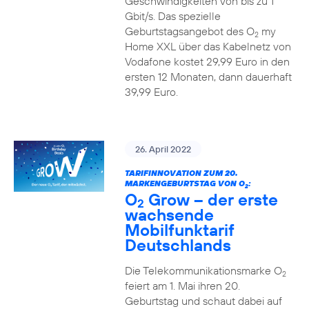
Geschwindigkeiten von bis zu 1
Gbit/s. Das spezielle
Geburtstagsangebot des O
my
2
Home XXL über das Kabelnetz von
Vodafone kostet 29,99 Euro in den
ersten 12 Monaten, dann dauerhaft
39,99 Euro.
26. April 2022
TARIFINNOVATION ZUM 20.
MARKENGEBURTSTAG VON O
:
2
O
Grow – der erste
2
wachsende
Mobilfunktarif
Deutschlands
Die Telekommunikationsmarke O
2
feiert am 1. Mai ihren 20.
Geburtstag und schaut dabei auf