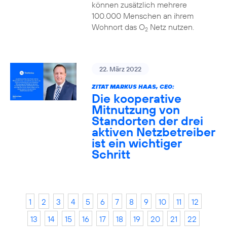
können zusätzlich mehrere
100.000 Menschen an ihrem
Wohnort das O
Netz nutzen.
2
22. März 2022
ZITAT MARKUS HAAS, CEO:
Die kooperative
Mitnutzung von
Standorten der drei
aktiven Netzbetreiber
ist ein wichtiger
Schritt
1
2
3
4
5
6
7
8
9
10
11
12
13
14
15
16
17
18
19
20
21
22