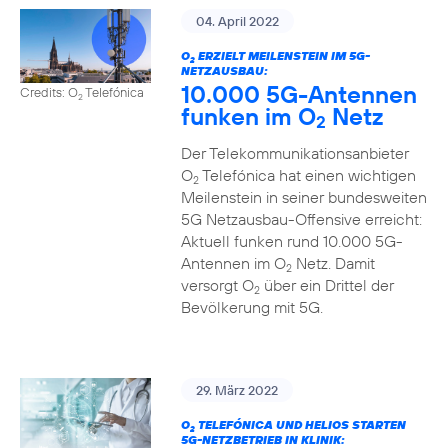
04. April 2022
O
ERZIELT MEILENSTEIN IM 5G-
2
NETZAUSBAU:
10.000 5G-Antennen
Credits: O
Telefónica
2
funken im O
Netz
2
Der Telekommunikationsanbieter
O
Telefónica hat einen wichtigen
2
Meilenstein in seiner bundesweiten
5G Netzausbau-Offensive erreicht:
Aktuell funken rund 10.000 5G-
Antennen im O
Netz. Damit
2
versorgt O
über ein Drittel der
2
Bevölkerung mit 5G.
29. März 2022
O
TELEFÓNICA UND HELIOS STARTEN
2
5G-NETZBETRIEB IN KLINIK: