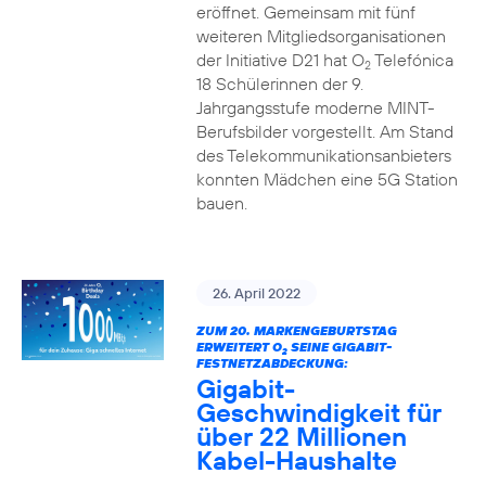
eröffnet. Gemeinsam mit fünf
weiteren Mitgliedsorganisationen
der Initiative D21 hat O
Telefónica
2
18 Schülerinnen der 9.
Jahrgangsstufe moderne MINT-
Berufsbilder vorgestellt. Am Stand
des Telekommunikationsanbieters
konnten Mädchen eine 5G Station
bauen.
26. April 2022
ZUM 20. MARKENGEBURTSTAG
ERWEITERT O
SEINE GIGABIT-
2
FESTNETZABDECKUNG:
Gigabit-
Geschwindigkeit für
über 22 Millionen
Kabel-Haushalte