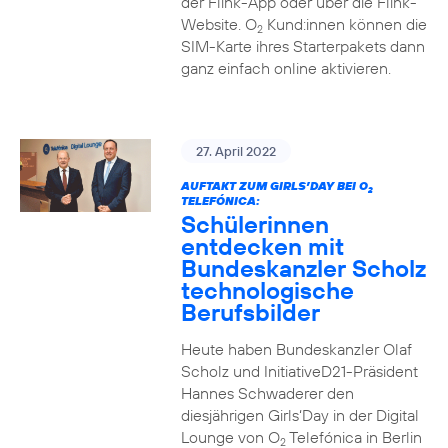
der Flink-App oder über die Flink-
Website. O
Kund:innen können die
2
SIM-Karte ihres Starterpakets dann
ganz einfach online aktivieren.
27. April 2022
AUFTAKT ZUM GIRLS’DAY BEI O
2
TELEFÓNICA:
Schülerinnen
entdecken mit
Bundeskanzler Scholz
technologische
Berufsbilder
Heute haben Bundeskanzler Olaf
Scholz und InitiativeD21-Präsident
Hannes Schwaderer den
diesjährigen Girls‘Day in der Digital
Lounge von O
Telefónica in Berlin
2