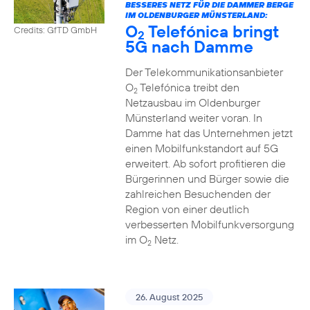
BESSERES NETZ FÜR DIE DAMMER BERGE
IM OLDENBURGER MÜNSTERLAND:
O
Telefónica bringt
Credits: GfTD GmbH
2
5G nach Damme
Der Telekommunikationsanbieter
O
Telefónica treibt den
2
Netzausbau im Oldenburger
Münsterland weiter voran. In
Damme hat das Unternehmen jetzt
einen Mobilfunkstandort auf 5G
erweitert. Ab sofort profitieren die
Bürgerinnen und Bürger sowie die
zahlreichen Besuchenden der
Region von einer deutlich
verbesserten Mobilfunkversorgung
im O
Netz.
2
26. August 2025