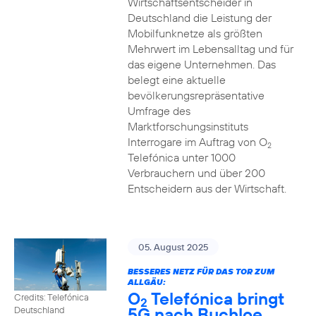
Wirtschaftsentscheider in
Deutschland die Leistung der
Mobilfunknetze als größten
Mehrwert im Lebensalltag und für
das eigene Unternehmen. Das
belegt eine aktuelle
bevölkerungsrepräsentative
Umfrage des
Marktforschungsinstituts
Interrogare im Auftrag von O
2
Telefónica unter 1000
Verbrauchern und über 200
Entscheidern aus der Wirtschaft.
05. August 2025
BESSERES NETZ FÜR DAS TOR ZUM
ALLGÄU:
O
Telefónica bringt
Credits: Telefónica
2
5G nach Buchloe
Deutschland