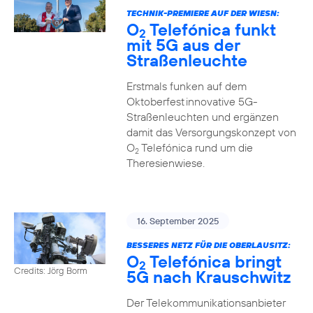
TECHNIK-PREMIERE AUF DER WIESN:
O
Telefónica funkt
2
mit 5G aus der
Straßenleuchte
Erstmals funken auf dem
Oktoberfest innovative 5G-
Straßenleuchten und ergänzen
damit das Versorgungskonzept von
O
Telefónica rund um die
2
Theresienwiese.
16. September 2025
BESSERES NETZ FÜR DIE OBERLAUSITZ:
O
Telefónica bringt
2
Credits: Jörg Borm
5G nach Krauschwitz
Der Telekommunikationsanbieter