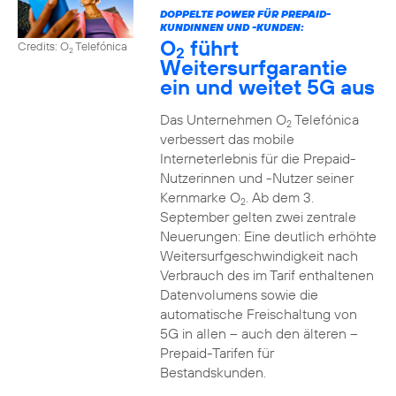
DOPPELTE POWER FÜR PREPAID-
KUNDINNEN UND -KUNDEN:
O
führt
Credits: O
Telefónica
2
2
Weitersurfgarantie
ein und weitet 5G aus
Das Unternehmen O
Telefónica
2
verbessert das mobile
Interneterlebnis für die Prepaid-
Nutzerinnen und -Nutzer seiner
Kernmarke O
. Ab dem 3.
2
September gelten zwei zentrale
Neuerungen: Eine deutlich erhöhte
Weitersurfgeschwindigkeit nach
Verbrauch des im Tarif enthaltenen
Datenvolumens sowie die
automatische Freischaltung von
5G in allen – auch den älteren –
Prepaid-Tarifen für
Bestandskunden.