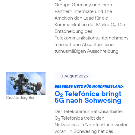
Groupe Germany und ihren
Partnern Intermate und The
Ambition den Lead für die
Kommunikation der Marke O
. Die
2
Entscheidung des
Telekommunikationsunternehmens
markiert den Abschluss einer
turnusmäßigen Ausschreibung.
13. August 2025
BESSERES NETZ FÜR NORDFRIESLAND:
O
Telefónica bringt
2
Credits: Jörg Borm
5G nach Schwesing
Der Telekommunikationsanbieter
O
Telefónica treibt den
2
Netzausbau in Nordfriesland weiter
voran. In Schwesing hat das