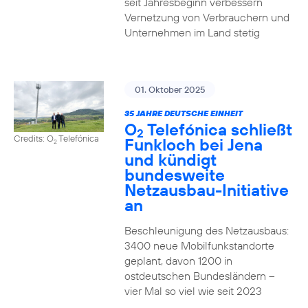
seit Jahresbeginn verbessern
Vernetzung von Verbrauchern und
Unternehmen im Land stetig
01. Oktober 2025
35 JAHRE DEUTSCHE EINHEIT
O
Telefónica schließt
2
Credits: O
Telefónica
Funkloch bei Jena
2
und kündigt
bundesweite
Netzausbau-Initiative
an
Beschleunigung des Netzausbaus:
3400 neue Mobilfunkstandorte
geplant, davon 1200 in
ostdeutschen Bundesländern –
vier Mal so viel wie seit 2023