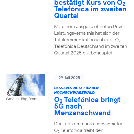
bestätigt Kurs von O
2
Telefónica im zweiten
Quartal
Mit einem ausgezeichneten Preis-
Leistungsverhältnis hat sich der
Telekommunikationsanbieter O
2
Telefónica Deutschland im zweiten
Quartal 2025 gut behauptet.
29. Juli 2025
BESSERES NETZ FÜR DEN
HOCHSCHWARZWALD:
O
Telefónica bringt
Credits: Jörg Borm
2
5G nach
Menzenschwand
Der Telekommunikationsanbieter
O
Telefónica treibt den
2