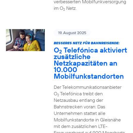
verbesserten Mobilfunkversorgung
im O
Netz.
2
19. August 2025
BESSERES NETZ FÜR BAHNREISENDE:
O
Telefónica aktiviert
2
zusätzliche
Netzkapazitäten an
10.000
Mobilfunkstandorten
Der Telekommunikationsanbieter
O
Telefónica treibt den
2
Netzausbau entlang der
Bahnstrecken voran: Das
Unternehmen stattet alle
Mobilfunkstandorte in Gleisnähe
mit dem zusätzlichen LTE-
Frequenzband auf 900 Megahertz