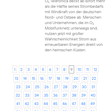
O
Telefónica deckt ab sofort mehr
2
als die Hälfte seines Strombedarfs
mit Windkraft von der deutschen
Nord- und Ostsee ab. Menschen
und Unternehmen, die im O
2
Mobilfunknetz unterwegs sind,
nutzen jetzt mit großer
Wahrscheinlichkeit Strom aus
erneuerbaren Energien direkt von
den heimischen Küsten.
1
2
3
4
5
6
7
8
9
10
11
12
13
14
15
16
17
18
19
20
21
22
23
24
25
26
27
28
29
30
31
32
33
34
35
36
37
38
39
40
41
42
43
44
45
46
47
48
49