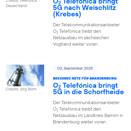
O
Telefónica bringt
Credits: Telefónica
2
5G nach Weischlitz
Deutschland
(Krebes)
Der Telekommunikationsanbieter
O
Telefónica treibt den
2
Netzausbau im sächsischen
Vogtland weiter voran.
02. September 2025
BESSERES NETZ FÜR BRANDENBURG:
O
Telefónica bringt
2
Credits: Jörg Borm
5G in die Schorfheide
Der Telekommunikationsanbieter
O
Telefónica treibt den
2
Netzausbau im Landkreis Barnim in
Brandenburg weiter voran.