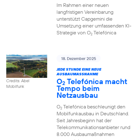
Im Rahmen einer neuen
langfristigen Vereinbarung
unterstützt Capgemini die
Umsetzung einer umfassenden KI-
Strategie von O
Telefónica
2
18. Dezember 2025
JEDE STUNDE EINE NEUE
AUSBAUMASSNAHME
O
Telefónica macht
Credits: Abel
2
Tempo beim
Mobilfunk
Netzausbau
O
Telefónica beschleunigt den
2
Mobilfunkausbau in Deutschland.
Seit Jahresbeginn hat der
Telekommunikationsanbieter rund
8.000 Ausbaumaßnahmen