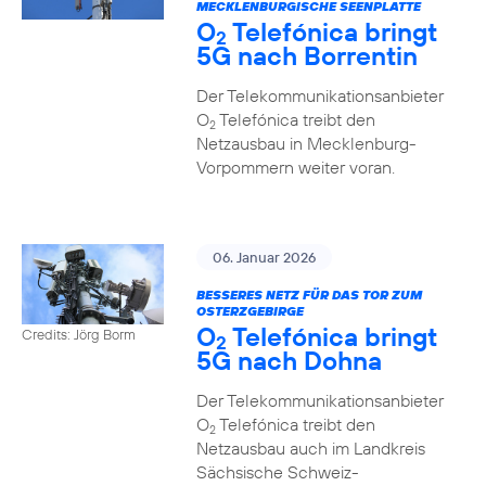
MECKLENBURGISCHE SEENPLATTE
O
Telefónica bringt
2
5G nach Borrentin
Der Telekommunikationsanbieter
O
Telefónica treibt den
2
Netzausbau in Mecklenburg-
Vorpommern weiter voran.
06. Januar 2026
BESSERES NETZ FÜR DAS TOR ZUM
OSTERZGEBIRGE
O
Telefónica bringt
Credits: Jörg Borm
2
5G nach Dohna
Der Telekommunikationsanbieter
O
Telefónica treibt den
2
Netzausbau auch im Landkreis
Sächsische Schweiz-