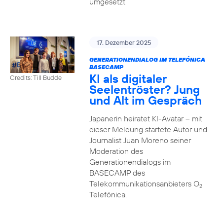
umgesetzt
17. Dezember 2025
GENERATIONENDIALOG IM TELEFÓNICA
BASECAMP
KI als digitaler
Credits: Till Budde
Seelentröster? Jung
und Alt im Gespräch
Japanerin heiratet KI-Avatar – mit
dieser Meldung startete Autor und
Journalist Juan Moreno seiner
Moderation des
Generationendialogs im
BASECAMP des
Telekommunikationsanbieters O
2
Telefónica.