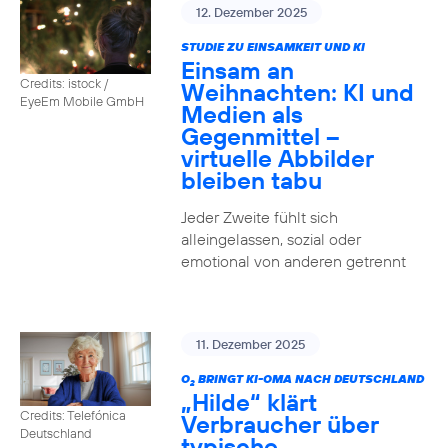
12. Dezember 2025
STUDIE ZU EINSAMKEIT UND KI
Einsam an
Credits: istock /
Weihnachten: KI und
EyeEm Mobile GmbH
Medien als
Gegenmittel –
virtuelle Abbilder
bleiben tabu
Jeder Zweite fühlt sich
alleingelassen, sozial oder
emotional von anderen getrennt
11. Dezember 2025
O
BRINGT KI-OMA NACH DEUTSCHLAND
2
„Hilde“ klärt
Credits: Telefónica
Verbraucher über
Deutschland
typische