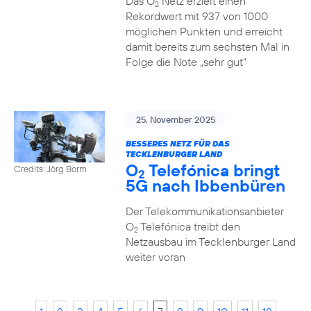
Das O
Netz erzielt einen
2
Rekordwert mit 937 von 1000
möglichen Punkten und erreicht
damit bereits zum sechsten Mal in
Folge die Note „sehr gut“
25. November 2025
BESSERES NETZ FÜR DAS
TECKLENBURGER LAND
O
Telefónica bringt
Credits: Jörg Borm
2
5G nach Ibbenbüren
Der Telekommunikationsanbieter
O
Telefónica treibt den
2
Netzausbau im Tecklenburger Land
weiter voran