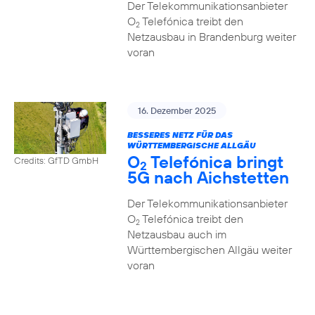
Der Telekommunikationsanbieter
O
Telefónica treibt den
2
Netzausbau in Brandenburg weiter
voran
16. Dezember 2025
BESSERES NETZ FÜR DAS
WÜRTTEMBERGISCHE ALLGÄU
O
Telefónica bringt
Credits: GfTD GmbH
2
5G nach Aichstetten
Der Telekommunikationsanbieter
O
Telefónica treibt den
2
Netzausbau auch im
Württembergischen Allgäu weiter
voran