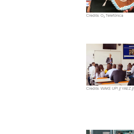
Credits: O
Telefónica
2
Credits: WAKE UP! // YAEZ /