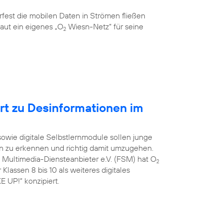
rfest die mobilen Daten in Strömen fließen
aut ein eigenes „O
Wiesn-Netz“ für seine
2
ert zu Desinformationen im
 sowie digitale Selbstlernmodule sollen junge
on zu erkennen und richtig damit umzugehen.
e Multimedia-Diensteanbieter e.V. (FSM) hat O
2
Klassen 8 bis 10 als weiteres digitales
 UP!“ konzipiert.