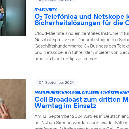
IT-SECURITY:
O
Telefónica und Netskope k
2
Sicherheitslösungen für die
Cloud-Dienste sind ein zentrales Instrument für
Geschäftsprozessen. Dadurch steigen die Sich
Geschäftskundenmarke O
Business des Tele
2
und Netskope, ein führender Anbieter von Sec
arbeiten hier künftig zusammen.
04. September 2024
MOBILFUNKTECHNOLOGIE, DIE LEBEN SCHÜTZEN KAN
Cell Broadcast zum dritten 
Warntag im Einsatz
Am 12. September 2024 wird es in Deutschland
an. Neben Sirenen werden auch wieder Millio
empfangen. Möglich macht das die Cell-Broadca