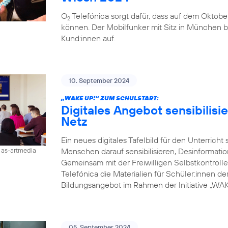
O
Telefónica sorgt dafür, dass auf dem Oktobe
2
können. Der Mobilfunker mit Sitz in München b
Kund:innen auf.
10. September 2024
„WAKE UP!“ ZUM SCHULSTART:
Digitales Angebot sensibilisi
Netz
Ein neues digitales Tafelbild für den Unterricht
Menschen darauf sensibilisieren, Desinformati
/ as-artmedia
Gemeinsam mit der Freiwilligen Selbstkontroll
Telefónica die Materialien für Schüler:innen der 
Bildungsangebot im Rahmen der Initiative „WAKE
05. September 2024