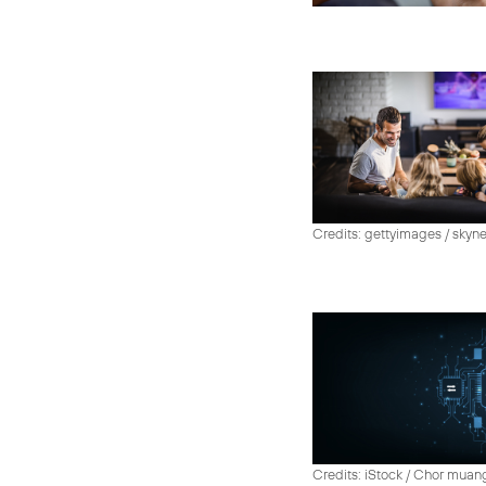
Credits: gettyimages / skyn
Credits: iStock / Chor muan