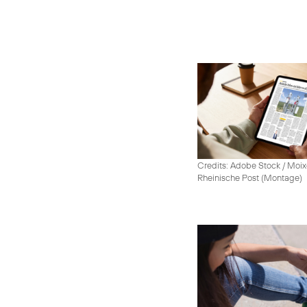
Credits: Adobe Stock / Moix
Rheinische Post (Montage)