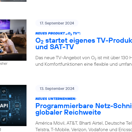
17. September 2024
NEUES PRODUKT „O
TV“:
2
O
startet eigenes TV-Produkt
2
und SAT-TV
Das neue TV-Angebot von O
ist mit über 130
2
und Komfortfunktionen eine flexible und umfan
esher
13. September 2024
NEUES UNTERNEHMEN:
Programmierbare Netz-Schnitt
globaler Reichweite
América Móvil, AT&T, Bharti Airtel, Deutsche Tel
Telstra, T-Mobile, Verizon, Vodafone und Eri
g