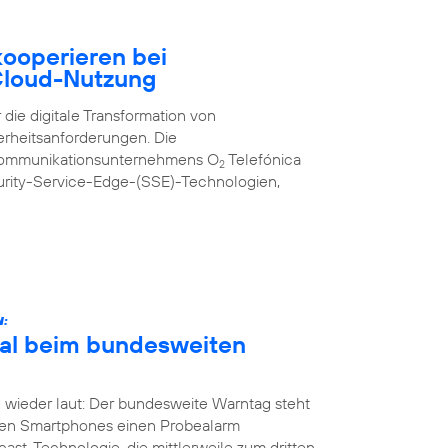
ooperieren bei
 Cloud-Nutzung
 die digitale Transformation von
erheitsanforderungen. Die
kommunikationsunternehmens O
Telefónica
2
urity-Service-Edge-(SSE)-Technologien,
N:
Mal beim bundesweiten
 wieder laut: Der bundesweite Warntag steht
nen Smartphones einen Probealarm
st-Technologie, die mittlerweile zum dritten