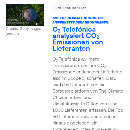
28. Februar 2022
MIT THE CLIMATE CHOICE DIE
LIEFERKETTE DEKARBONISIEREN:
O
Telefónica
Credits: Gettyimages
2
analysiert CO
(edited)
2
Emissionen von
Lieferanten
O
Telefónica will mehr
2
Transparenz über ihre CO
2
Emissionen entlang der Lieferkette,
also im Scope 3, schaffen. Dazu
wird das Unternehmen die
Softwareplattform von The Climate
Choice nutzen und
klimafokussierte Daten von rund
1.000 Lieferanten erfassen. Die Top
50 Lieferanten werden darüber
hinaus eingeladen, ein
softwaregestütztes Klima-Rating