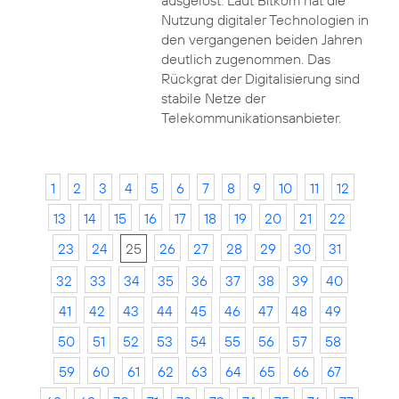
ausgelöst. Laut Bitkom hat die
Nutzung digitaler Technologien in
den vergangenen beiden Jahren
deutlich zugenommen. Das
Rückgrat der Digitalisierung sind
stabile Netze der
Telekommunikationsanbieter.
1
2
3
4
5
6
7
8
9
10
11
12
13
14
15
16
17
18
19
20
21
22
23
24
25
26
27
28
29
30
31
32
33
34
35
36
37
38
39
40
41
42
43
44
45
46
47
48
49
50
51
52
53
54
55
56
57
58
59
60
61
62
63
64
65
66
67