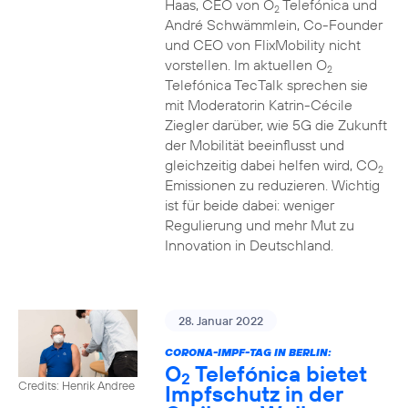
Haas, CEO von O
Telefónica und
2
André Schwämmlein, Co-Founder
und CEO von FlixMobility nicht
vorstellen. Im aktuellen O
2
Telefónica TecTalk sprechen sie
mit Moderatorin Katrin-Cécile
Ziegler darüber, wie 5G die Zukunft
der Mobilität beeinflusst und
gleichzeitig dabei helfen wird, CO
2
Emissionen zu reduzieren. Wichtig
ist für beide dabei: weniger
Regulierung und mehr Mut zu
Innovation in Deutschland.
28. Januar 2022
CORONA-IMPF-TAG IN BERLIN:
O
Telefónica bietet
2
Credits: Henrik Andree
Impfschutz in der