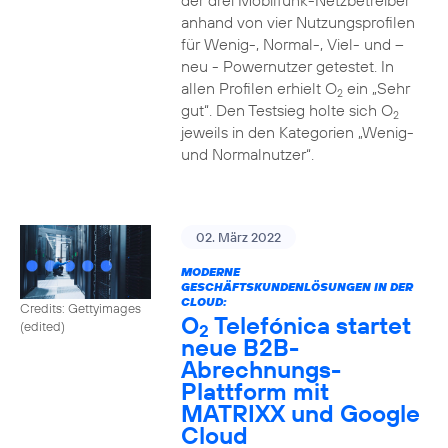
der drei Mobilfunk-Netzbetreiber
anhand von vier Nutzungsprofilen
für Wenig-, Normal-, Viel- und –
neu - Powernutzer getestet. In
allen Profilen erhielt O
ein „Sehr
2
gut“. Den Testsieg holte sich O
2
jeweils in den Kategorien „Wenig-
und Normalnutzer“.
02. März 2022
MODERNE
GESCHÄFTSKUNDENLÖSUNGEN IN DER
CLOUD:
Credits: Gettyimages
O
Telefónica startet
(edited)
2
neue B2B-
Abrechnungs-
Plattform mit
MATRIXX und Google
Cloud