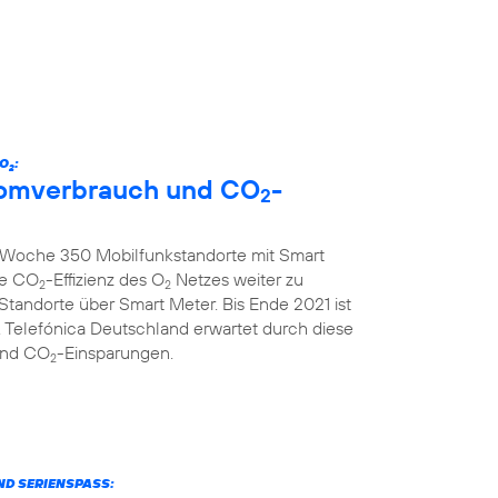
 O
:
2
tromverbrauch und CO
-
2
ro Woche 350 Mobilfunkstandorte mit Smart
ie CO
-Effizienz des O
Netzes weiter zu
2
2
 Standorte über Smart Meter. Bis Ende 2021 ist
 Telefónica Deutschland erwartet durch diese
und CO
-Einsparungen.
2
ND SERIENSPASS: