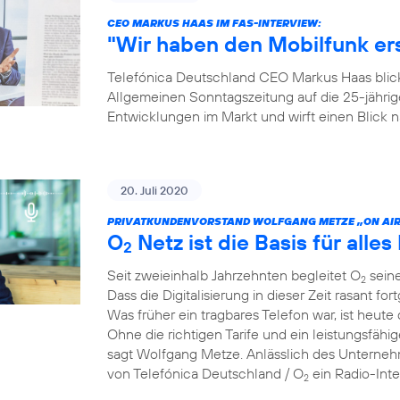
CEO MARKUS HAAS IM FAS-INTERVIEW:
"Wir haben den Mobilfunk e
Telefónica Deutschland CEO Markus Haas blickt
Allgemeinen Sonntagszeitung auf die 25-jähri
Entwicklungen im Markt und wirft einen Blick
20. Juli 2020
PRIVATKUNDENVORSTAND WOLFGANG METZE „ON AIR
O
Netz ist die Basis für alles 
2
Seit zweieinhalb Jahrzehnten begleitet O
seine
2
Dass die Digitalisierung in dieser Zeit rasant for
Was früher ein tragbares Telefon war, ist heute 
Ohne die richtigen Tarife und ein leistungsfähi
sagt Wolfgang Metze. Anlässlich des Unterneh
von Telefónica Deutschland / O
ein Radio-Int
2