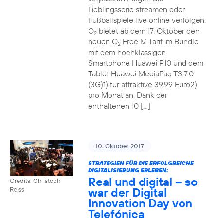
Lieblingsserie streamen oder
Fußballspiele live online verfolgen:
O
bietet ab dem 17. Oktober den
2
neuen O
Free M Tarif im Bundle
2
mit dem hochklassigen
Smartphone Huawei P10 und dem
Tablet Huawei MediaPad T3 7.0
(3G)1) für attraktive 39,99 Euro2)
pro Monat an. Dank der
enthaltenen 10 […]
10. Oktober 2017
STRATEGIEN FÜR DIE ERFOLGREICHE
DIGITALISIERUNG ERLEBEN:
Real und digital – so
Credits: Christoph
war der Digital
Reiss
Innovation Day von
Telefónica