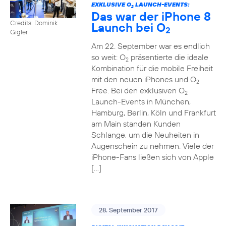
EXKLUSIVE O
LAUNCH-EVENTS:
2
Das war der iPhone 8
Credits: Dominik
Launch bei O
2
Gigler
Am 22. September war es endlich
so weit: O
präsentierte die ideale
2
Kombination für die mobile Freiheit
mit den neuen iPhones und O
2
Free. Bei den exklusiven O
2
Launch-Events in München,
Hamburg, Berlin, Köln und Frankfurt
am Main standen Kunden
Schlange, um die Neuheiten in
Augenschein zu nehmen. Viele der
iPhone-Fans ließen sich von Apple
[…]
28. September 2017