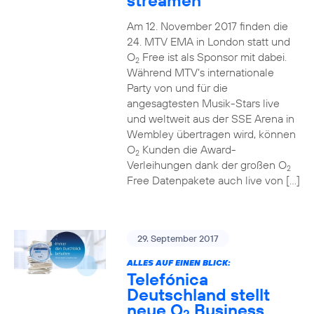
streamen
Am 12. November 2017 finden die
24. MTV EMA in London statt und
O
Free ist als Sponsor mit dabei.
2
Während MTV’s internationale
Party von und für die
angesagtesten Musik-Stars live
und weltweit aus der SSE Arena in
Wembley übertragen wird, können
O
Kunden die Award-
2
Verleihungen dank der großen O
2
Free Datenpakete auch live von […]
29. September 2017
ALLES AUF EINEN BLICK:
Telefónica
Deutschland stellt
neue O
Business
2