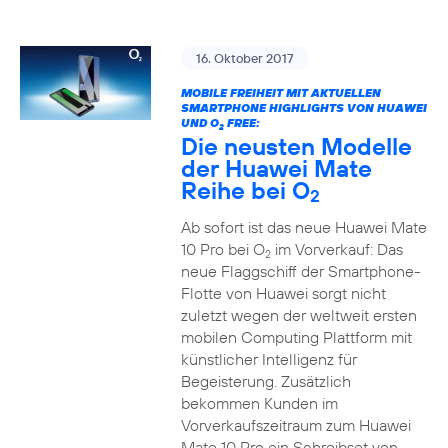
16. Oktober 2017
MOBILE FREIHEIT MIT AKTUELLEN
SMARTPHONE HIGHLIGHTS VON HUAWEI
UND O
FREE:
2
Die neusten Modelle
der Huawei Mate
Reihe bei O
2
Ab sofort ist das neue Huawei Mate
10 Pro bei O
im Vorverkauf: Das
2
neue Flaggschiff der Smartphone-
Flotte von Huawei sorgt nicht
zuletzt wegen der weltweit ersten
mobilen Computing Plattform mit
künstlicher Intelligenz für
Begeisterung. Zusätzlich
bekommen Kunden im
Vorverkaufszeitraum zum Huawei
Mate 10 Pro ein Schreibset von