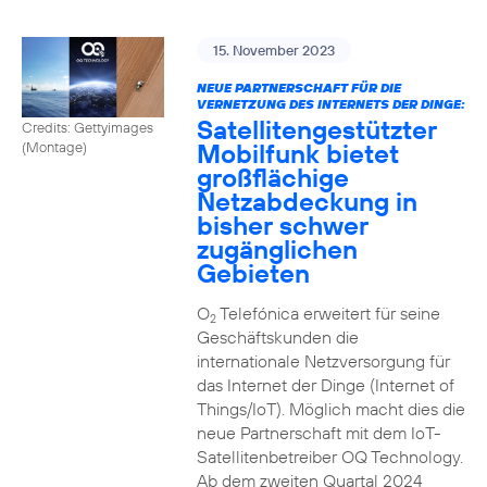
15. November 2023
NEUE PARTNERSCHAFT FÜR DIE
VERNETZUNG DES INTERNETS DER DINGE:
Satellitengestützter
Credits: Gettyimages
Mobilfunk bietet
(Montage)
großflächige
Netzabdeckung in
bisher schwer
zugänglichen
Gebieten
O
Telefónica erweitert für seine
2
Geschäftskunden die
internationale Netzversorgung für
das Internet der Dinge (Internet of
Things/IoT). Möglich macht dies die
neue Partnerschaft mit dem IoT-
Satellitenbetreiber OQ Technology.
Ab dem zweiten Quartal 2024