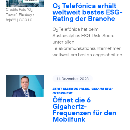
O
Telefónica erhält
2
Credits Foto "O
weltweit bestes ESG-
2
Tower": Pixabay /
Rating der Branche
fcja99
|
CC0 1.0
O
Telefónica hat beim
2
Sustainalytics ESG-Risk-Score
unter allen
Telekommunikationsunternehmen
weltweit am besten abgeschnitten.
11. Dezember 2023
ZITAT MARKUS HAAS, CEO IM DPA-
INTERVIEW:
Öffnet die 6
Gigahertz-
Frequenzen für den
Mobilfunk