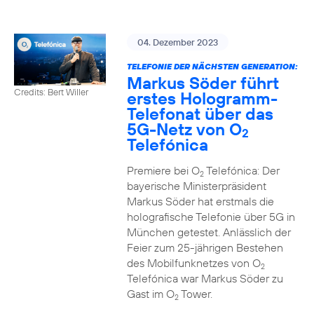
04. Dezember 2023
TELEFONIE DER NÄCHSTEN GENERATION:
Markus Söder führt
Credits: Bert Willer
erstes Hologramm-
Telefonat über das
5G-Netz von O
2
Telefónica
Premiere bei O
Telefónica: Der
2
bayerische Ministerpräsident
Markus Söder hat erstmals die
holografische Telefonie über 5G in
München getestet. Anlässlich der
Feier zum 25-jährigen Bestehen
des Mobilfunknetzes von O
2
Telefónica war Markus Söder zu
Gast im O
Tower.
2