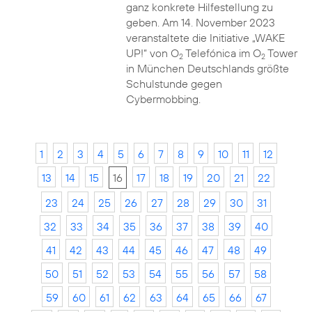
ganz konkrete Hilfestellung zu
geben. Am 14. November 2023
veranstaltete die Initiative „WAKE
UP!“ von O
Telefónica im O
Tower
2
2
in München Deutschlands größte
Schulstunde gegen
Cybermobbing.
1
2
3
4
5
6
7
8
9
10
11
12
13
14
15
16
17
18
19
20
21
22
23
24
25
26
27
28
29
30
31
32
33
34
35
36
37
38
39
40
41
42
43
44
45
46
47
48
49
50
51
52
53
54
55
56
57
58
59
60
61
62
63
64
65
66
67