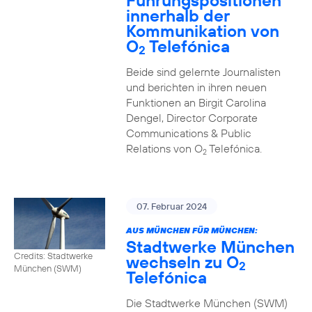
Führungspositionen
innerhalb der
Kommunikation von
O
Telefónica
2
Beide sind gelernte Journalisten
und berichten in ihren neuen
Funktionen an Birgit Carolina
Dengel, Director Corporate
Communications & Public
Relations von O
Telefónica.
2
07. Februar 2024
AUS MÜNCHEN FÜR MÜNCHEN:
Stadtwerke München
Credits: Stadtwerke
wechseln zu O
2
München (SWM)
Telefónica
Die Stadtwerke München (SWM)