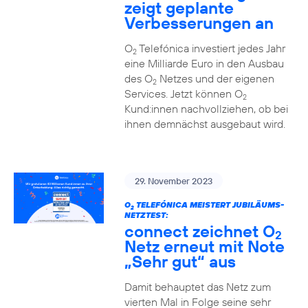
zeigt geplante
Verbesserungen an
O
Telefónica investiert jedes Jahr
2
eine Milliarde Euro in den Ausbau
des O
Netzes und der eigenen
2
Services. Jetzt können O
2
Kund:innen nachvollziehen, ob bei
ihnen demnächst ausgebaut wird.
29. November 2023
O
TELEFÓNICA MEISTERT JUBILÄUMS-
2
NETZTEST:
connect zeichnet O
2
Netz erneut mit Note
„Sehr gut“ aus
Damit behauptet das Netz zum
vierten Mal in Folge seine sehr