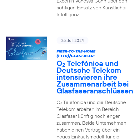
Expertin Vanessa Cann über den
richtigen Einsatz von Künstlicher
Intelligenz.
25. Juli 2024
FIBER-TO-THE-HOME
(FTTH)/GLASFASER:
O
Telefónica und
2
Deutsche Telekom
intensivieren ihre
Zusammenarbeit bei
Glasfaseranschlüssen
O
Telefónica und die Deutsche
2
Telekom arbeiten im Bereich
Glasfaser künftig noch enger
zusammen. Beide Unternehmen
haben einen Vertrag über ein
neues Einkaufsmodell für die