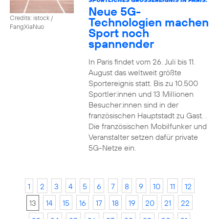
Neue 5G-
Credits: istock /
Technologien machen
FangXiaNuo
Sport noch
spannender
In Paris findet vom 26. Juli bis 11.
August das weltweit größte
Sportereignis statt. Bis zu 10.500
Sportler:innen und 13 Millionen
Besucher:innen sind in der
französischen Hauptstadt zu Gast. .
Die französischen Mobilfunker und
Veranstalter setzen dafür private
5G-Netze ein.
1
2
3
4
5
6
7
8
9
10
11
12
13
14
15
16
17
18
19
20
21
22