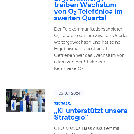
treiben Wachstum
von O
Telefónica im
2
zweiten Quartal
Der Telekommunikationsanbieter
O
Telefónica ist im zweiten Quartal
2
weitergewachsen und hat seine
Ergebnismarge gesteigert.
Getrieben war das Wachstum vor
allem von der Stärke der
Kernmarke O
.
2
25. Juli 2024
TECTALK:
„KI unterstützt unsere
Strategie“
CEO Markus Haas diskutiert mit