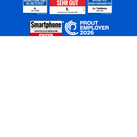
Home
Unternehmen
Netze
Nachhaltigkeit
Kunden
Investoren
Partner
Karriere
Presse
News
Privatkunden
Geschäftskunden
Worldwide