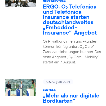
NEUE SERVICES:
ERGO, O
Telefónica
2
und Telefónica
Insurance starten
deutschlandweites
„Embedded-
Insurance“-Angebot
O
Privatkundinnen und -kunden
2
können künftig unter „O
Care“
2
Zusatzversicherungen buchen. Das
erste Angebot „O
Care | Mobility“
2
startet am 7. August.
05. August 2024
TECTALK:
„Mehr als nur digitale
Bordkarten“