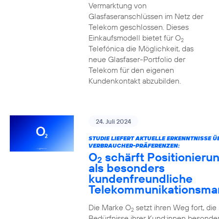
Vermarktung von
Glasfaseranschlüssen im Netz der
Telekom geschlossen. Dieses
Einkaufsmodell bietet für O
2
Telefónica die Möglichkeit, das
neue Glasfaser-Portfolio der
Telekom für den eigenen
Kundenkontakt abzubilden.
24. Juli 2024
STUDIE LIEFERT AKTUELLE ERKENNTNISSE Ü
VERBRAUCHER-PRÄFERENZEN:
O
schärft Positionieru
2
als besonders
kundenfreundliche
Telekommunikationsma
Die Marke O
setzt ihren Weg fort, die
2
Bedürfnisse ihrer Kund:innen besonde