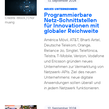
13. September 2024
NEUES UNTERNEHMEN:
Programmierbare
Credits: iStock / Chor
Netz-Schnittstellen
muang
für Innovationen mit
globaler Reichweite
América Móvil, AT&T, Bharti Airtel,
Deutsche Telekom, Orange,
Reliance Jio, Singtel, Telefónica,
Telstra, T-Mobile, Verizon, Vodafone
und Ericsson gründen neues
Unternehmen zur Vermarktung von
Netzwerk-APIs. Ziel des neuen
Unternehmens: neue digitale
Anwendungen sollen überall und
in jedem Netzwerk funktionieren.
12. September 2024