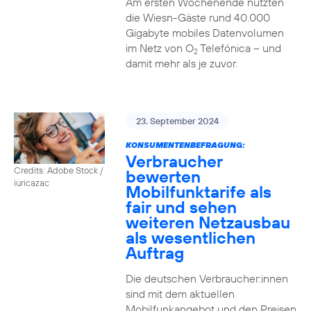
Am ersten Wochenende nutzten
die Wiesn-Gäste rund 40.000
Gigabyte mobiles Datenvolumen
im Netz von O
Telefónica – und
2
damit mehr als je zuvor.
23. September 2024
KONSUMENTENBEFRAGUNG:
Verbraucher
Credits: Adobe Stock /
bewerten
iuricazac
Mobilfunktarife als
fair und sehen
weiteren Netzausbau
als wesentlichen
Auftrag
Die deutschen Verbraucher:innen
sind mit dem aktuellen
Mobilfunkangebot und den Preisen