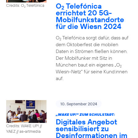
O
Telefónica
Credits: O
Telefónica
2
2
errichtet 20 5G-
Mobilfunkstandorte
für die Wiesn 2024
O
Telefónica sorgt dafür, dass auf
2
dem Oktoberfest die mobilen
Daten in Strömen fließen können.
Der Mobilfunker mit Sitz in
München baut ein eigenes „O
2
Wiesn-Netz“ für seine Kund:innen
auf.
10. September 2024
„WAKE UP!“ ZUM SCHULSTART:
Digitales Angebot
Credits: WAKE UP! //
sensibilisiert zu
YAEZ // as-artmedia
Desinformationen im