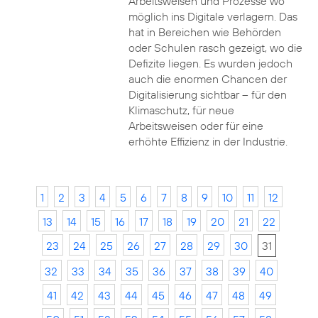
Arbeitsweisen und Prozesse wo
möglich ins Digitale verlagern. Das
hat in Bereichen wie Behörden
oder Schulen rasch gezeigt, wo die
Defizite liegen. Es wurden jedoch
auch die enormen Chancen der
Digitalisierung sichtbar – für den
Klimaschutz, für neue
Arbeitsweisen oder für eine
erhöhte Effizienz in der Industrie.
1
2
3
4
5
6
7
8
9
10
11
12
13
14
15
16
17
18
19
20
21
22
23
24
25
26
27
28
29
30
31
32
33
34
35
36
37
38
39
40
41
42
43
44
45
46
47
48
49