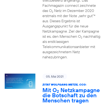
Wettbewerb angelangt. Das
Fachmagazin connect zeichnete
das O
Netz im Dezember 2020
2
erstmals mit der Note „sehr gut“*
aus. Dieses Ergebnis ist
Ausgangspunkt für die neue
Netzkampagne. Ziel der Kampagne
ist es, den Menschen O
nachhaltig
2
als erstklassigen
Telekommunikationsanbieter mit
ausgezeichnetem Netz
nahezubringen.
05. Mai 2021
ZITAT WOLFGANG METZE, CCO:
Mit O
Netzkampagne
2
die Botschaft zu den
Menschen tragen