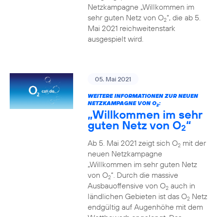
Netzkampagne „Willkommen im
sehr guten Netz von O
“, die ab 5.
2
Mai 2021 reichweitenstark
ausgespielt wird.
05. Mai 2021
WEITERE INFORMATIONEN ZUR NEUEN
NETZKAMPAGNE VON O
:
2
„Willkommen im sehr
guten Netz von O
“
2
Ab 5. Mai 2021 zeigt sich O
mit der
2
neuen Netzkampagne
„Willkommen im sehr guten Netz
von O
“. Durch die massive
2
Ausbauoffensive von O
auch in
2
ländlichen Gebieten ist das O
Netz
2
endgültig auf Augenhöhe mit dem