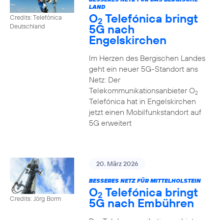
LAND
O
Telefónica bringt
Credits: Telefónica
2
5G nach
Deutschland
Engelskirchen
Im Herzen des Bergischen Landes
geht ein neuer 5G-Standort ans
Netz: Der
Telekommunikationsanbieter O
2
Telefónica hat in Engelskirchen
jetzt einen Mobilfunkstandort auf
5G erweitert
20. März 2026
BESSERES NETZ FÜR MITTELHOLSTEIN
O
Telefónica bringt
2
Credits: Jörg Borm
5G nach Embühren