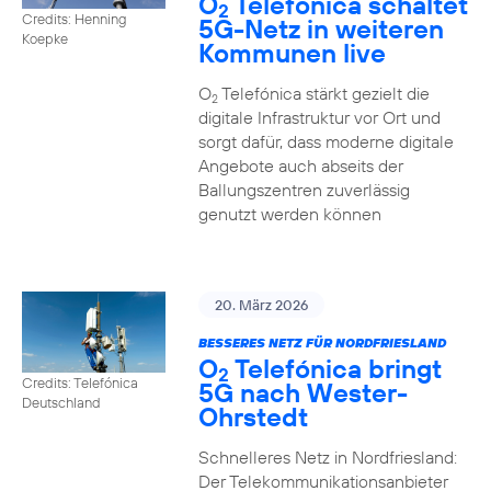
O
Telefónica schaltet
2
Credits: Henning
5G-Netz in weiteren
Koepke
Kommunen live
O
Telefónica stärkt gezielt die
2
digitale Infrastruktur vor Ort und
sorgt dafür, dass moderne digitale
Angebote auch abseits der
Ballungszentren zuverlässig
genutzt werden können
20. März 2026
BESSERES NETZ FÜR NORDFRIESLAND
O
Telefónica bringt
2
Credits: Telefónica
5G nach Wester-
Deutschland
Ohrstedt
Schnelleres Netz in Nordfriesland:
Der Telekommunikationsanbieter