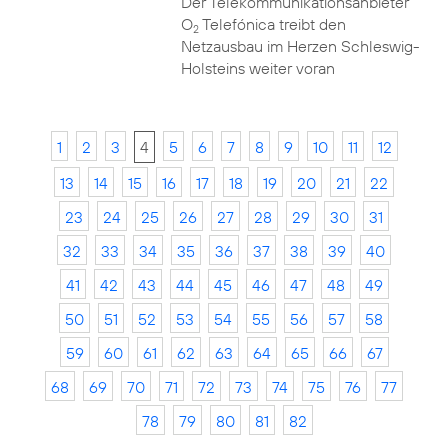
Der Telekommunikationsanbieter
O
Telefónica treibt den
2
Netzausbau im Herzen Schleswig-
Holsteins weiter voran
1
2
3
4
5
6
7
8
9
10
11
12
13
14
15
16
17
18
19
20
21
22
23
24
25
26
27
28
29
30
31
32
33
34
35
36
37
38
39
40
41
42
43
44
45
46
47
48
49
50
51
52
53
54
55
56
57
58
59
60
61
62
63
64
65
66
67
68
69
70
71
72
73
74
75
76
77
78
79
80
81
82