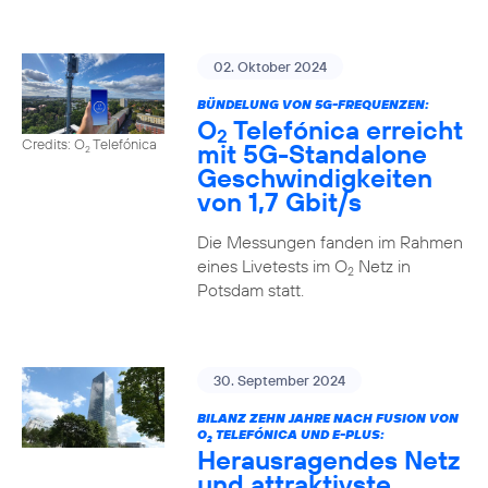
02. Oktober 2024
BÜNDELUNG VON 5G-FREQUENZEN:
O
Telefónica erreicht
2
Credits: O
Telefónica
mit 5G-Standalone
2
Geschwindigkeiten
von 1,7 Gbit/s
Die Messungen fanden im Rahmen
eines Livetests im O
Netz in
2
Potsdam statt.
30. September 2024
BILANZ ZEHN JAHRE NACH FUSION VON
O
TELEFÓNICA UND E-PLUS:
2
Herausragendes Netz
und attraktivste