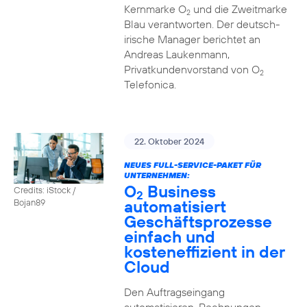
Kernmarke O
und die Zweitmarke
2
Blau verantworten. Der deutsch-
irische Manager berichtet an
Andreas Laukenmann,
Privatkundenvorstand von O
2
Telefonica.
22. Oktober 2024
NEUES FULL-SERVICE-PAKET FÜR
UNTERNEHMEN:
O
Business
Credits: iStock /
2
automatisiert
Bojan89
Geschäftsprozesse
einfach und
kosteneffizient in der
Cloud
Den Auftragseingang