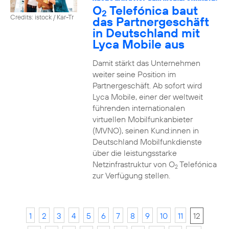
O
Telefónica baut
2
Credits: istock / Kar-Tr
das Partnergeschäft
in Deutschland mit
Lyca Mobile aus
Damit stärkt das Unternehmen
weiter seine Position im
Partnergeschäft. Ab sofort wird
Lyca Mobile, einer der weltweit
führenden internationalen
virtuellen Mobilfunkanbieter
(MVNO), seinen Kund:innen in
Deutschland Mobilfunkdienste
über die leistungsstarke
Netzinfrastruktur von O
Telefónica
2
zur Verfügung stellen.
1
2
3
4
5
6
7
8
9
10
11
12