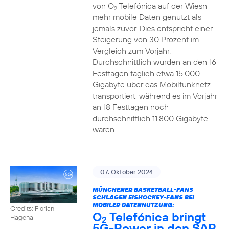
von O
Telefónica auf der Wiesn
2
mehr mobile Daten genutzt als
jemals zuvor. Dies entspricht einer
Steigerung von 30 Prozent im
Vergleich zum Vorjahr.
Durchschnittlich wurden an den 16
Festtagen täglich etwa 15.000
Gigabyte über das Mobilfunknetz
transportiert, während es im Vorjahr
an 18 Festtagen noch
durchschnittlich 11.800 Gigabyte
waren.
07. Oktober 2024
MÜNCHENER BASKETBALL-FANS
SCHLAGEN EISHOCKEY-FANS BEI
MOBILER DATENNUTZUNG:
Credits: Florian
O
Telefónica bringt
Hagena
2
5G-Power in den SAP