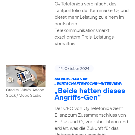
O
Telefónica vereinfacht das
2
Tarifportfolio der Kernmarke O
und
2
bietet mehr Leistung zu einem im
deutschen
Telekommunikationsmarkt
exzellentem Preis-Leistungs-
Verhältnis.
14. Oktober 2024
MARKUS HAAS IM
„WIRTSCHAFTSWOCHE“-INTERVIEW:
„Beide hatten dieses
Credits: WiWo, Adobe
Angriffs-Gen“
Stock / Moixó Studio
Der CEO von O
Telefónica zieht
2
Bilanz zum Zusammenschluss von
E-Plus und O
vor zehn Jahren und
2
erklärt, was die Zukunft für das
Unternehmen verspricht.