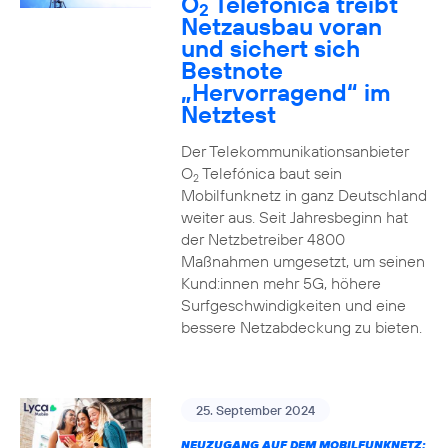
O
Telefónica treibt
2
Netzausbau voran
und sichert sich
Bestnote
„Hervorragend“ im
Netztest
Der Telekommunikationsanbieter
O
Telefónica baut sein
2
Mobilfunknetz in ganz Deutschland
weiter aus. Seit Jahresbeginn hat
der Netzbetreiber 4800
Maßnahmen umgesetzt, um seinen
Kund:innen mehr 5G, höhere
Surfgeschwindigkeiten und eine
bessere Netzabdeckung zu bieten.
25. September 2024
NEUZUGANG AUF DEM MOBILFUNKNETZ: