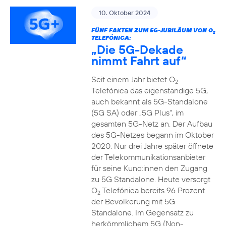
10. Oktober 2024
FÜNF FAKTEN ZUM 5G-JUBILÄUM VON O
2
TELEFÓNICA:
„Die 5G-Dekade
nimmt Fahrt auf“
Seit einem Jahr bietet O
2
Telefónica das eigenständige 5G,
auch bekannt als 5G-Standalone
(5G SA) oder „5G Plus“, im
gesamten 5G-Netz an. Der Aufbau
des 5G-Netzes begann im Oktober
2020. Nur drei Jahre später öffnete
der Telekommunikationsanbieter
für seine Kund:innen den Zugang
zu 5G Standalone. Heute versorgt
O
Telefónica bereits 96 Prozent
2
der Bevölkerung mit 5G
Standalone. Im Gegensatz zu
herkömmlichem 5G (Non-