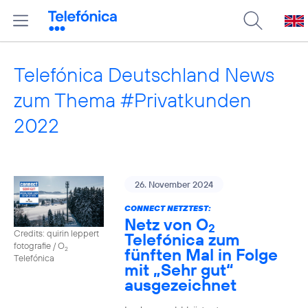
Telefónica Deutschland News
zum Thema #Privatkunden
2022
26. November 2024
CONNECT NETZTEST:
Netz von O
2
Credits: quirin leppert
Telefónica zum
fotografie / O
fünften Mal in Folge
2
Telefónica
mit „Sehr gut“
ausgezeichnet