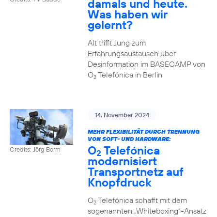
damals und heute.
Was haben wir
gelernt?
Alt trifft Jung zum
Erfahrungsaustausch über
Desinformation im BASECAMP von
O
Telefónica in Berlin
2
14. November 2024
MEHR FLEXIBILITÄT DURCH TRENNUNG
VON SOFT- UND HARDWARE:
O
Telefónica
Credits: Jörg Borm
2
modernisiert
Transportnetz auf
Knopfdruck
O
Telefónica schafft mit dem
2
sogenannten „Whiteboxing“-Ansatz