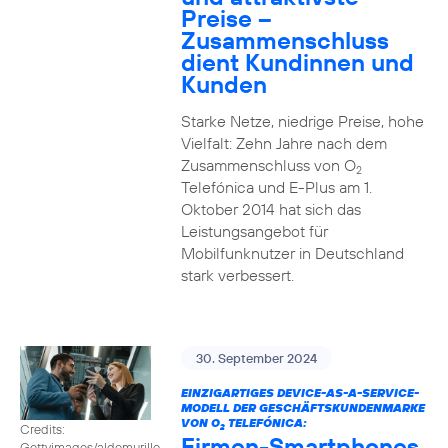
Preise –
Zusammenschluss
dient Kundinnen und
Kunden
Starke Netze, niedrige Preise, hohe
Vielfalt: Zehn Jahre nach dem
Zusammenschluss von O
2
Telefónica und E-Plus am 1.
Oktober 2014 hat sich das
Leistungsangebot für
Mobilfunknutzer in Deutschland
stark verbessert.
30. September 2024
EINZIGARTIGES DEVICE-AS-A-SERVICE-
MODELL DER GESCHÄFTSKUNDENMARKE
VON O
TELEFÓNICA:
Credits:
2
Firmen-Smartphones
Gettyimages/aldomurillo