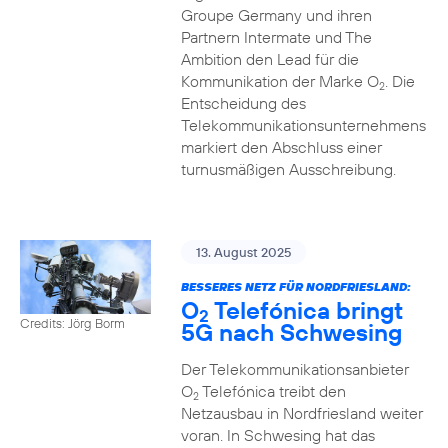
Groupe Germany und ihren
Partnern Intermate und The
Ambition den Lead für die
Kommunikation der Marke O
. Die
2
Entscheidung des
Telekommunikationsunternehmens
markiert den Abschluss einer
turnusmäßigen Ausschreibung.
13. August 2025
BESSERES NETZ FÜR NORDFRIESLAND:
O
Telefónica bringt
2
Credits: Jörg Borm
5G nach Schwesing
Der Telekommunikationsanbieter
O
Telefónica treibt den
2
Netzausbau in Nordfriesland weiter
voran. In Schwesing hat das