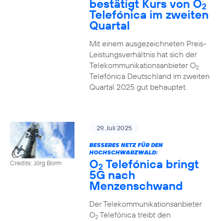
bestätigt Kurs von O
2
Telefónica im zweiten
Quartal
Mit einem ausgezeichneten Preis-
Leistungsverhältnis hat sich der
Telekommunikationsanbieter O
2
Telefónica Deutschland im zweiten
Quartal 2025 gut behauptet.
29. Juli 2025
BESSERES NETZ FÜR DEN
HOCHSCHWARZWALD:
O
Telefónica bringt
Credits: Jörg Borm
2
5G nach
Menzenschwand
Der Telekommunikationsanbieter
O
Telefónica treibt den
2