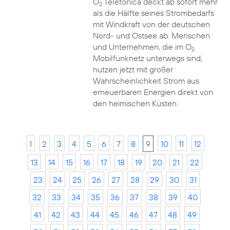
O
Telefónica deckt ab sofort mehr
2
als die Hälfte seines Strombedarfs
mit Windkraft von der deutschen
Nord- und Ostsee ab. Menschen
und Unternehmen, die im O
2
Mobilfunknetz unterwegs sind,
nutzen jetzt mit großer
Wahrscheinlichkeit Strom aus
erneuerbaren Energien direkt von
den heimischen Küsten.
1
2
3
4
5
6
7
8
9
10
11
12
13
14
15
16
17
18
19
20
21
22
23
24
25
26
27
28
29
30
31
32
33
34
35
36
37
38
39
40
41
42
43
44
45
46
47
48
49