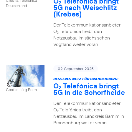
O
Telefónica bringt
Credits: Telefónica
2
5G nach Weischlitz
Deutschland
(Krebes)
Der Telekommunikationsanbieter
O
Telefónica treibt den
2
Netzausbau im sächsischen
Vogtland weiter voran.
02. September 2025
BESSERES NETZ FÜR BRANDENBURG:
O
Telefónica bringt
2
Credits: Jörg Borm
5G in die Schorfheide
Der Telekommunikationsanbieter
O
Telefónica treibt den
2
Netzausbau im Landkreis Barnim in
Brandenburg weiter voran.