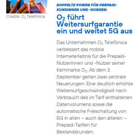
DOPPELTE POWER FÜR PREPAID-
KUNDINNEN UND -KUNDEN:
O
führt
Credits: O
Telefónica
2
2
Weitersurfgarantie
ein und weitet 5G aus
Das Unternehmen O
Telefónica
2
verbessert das mobile
Interneterlebnis für die Prepaid-
Nutzerinnen und -Nutzer seiner
Kernmarke O
. Ab dem 3.
2
September gelten zwei zentrale
Neuerungen: Eine deutlich erhöhte
Weitersurfgeschwindigkeit nach
Verbrauch des im Tarif enthaltenen
Datenvolumens sowie die
automatische Freischaltung von
5G in allen – auch den älteren –
Prepaid-Tarifen für
Bestandskunden.