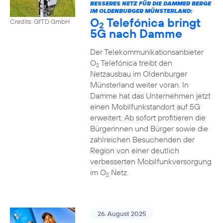
BESSERES NETZ FÜR DIE DAMMER BERGE
IM OLDENBURGER MÜNSTERLAND:
O
Telefónica bringt
Credits: GfTD GmbH
2
5G nach Damme
Der Telekommunikationsanbieter
O
Telefónica treibt den
2
Netzausbau im Oldenburger
Münsterland weiter voran. In
Damme hat das Unternehmen jetzt
einen Mobilfunkstandort auf 5G
erweitert. Ab sofort profitieren die
Bürgerinnen und Bürger sowie die
zahlreichen Besuchenden der
Region von einer deutlich
verbesserten Mobilfunkversorgung
im O
Netz.
2
26. August 2025