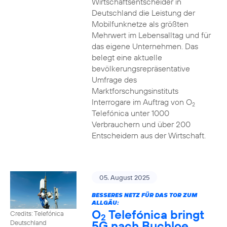
Wirtschaftsentscheider in
Deutschland die Leistung der
Mobilfunknetze als größten
Mehrwert im Lebensalltag und für
das eigene Unternehmen. Das
belegt eine aktuelle
bevölkerungsrepräsentative
Umfrage des
Marktforschungsinstituts
Interrogare im Auftrag von O
2
Telefónica unter 1000
Verbrauchern und über 200
Entscheidern aus der Wirtschaft.
05. August 2025
BESSERES NETZ FÜR DAS TOR ZUM
ALLGÄU:
O
Telefónica bringt
Credits: Telefónica
2
5G nach Buchloe
Deutschland