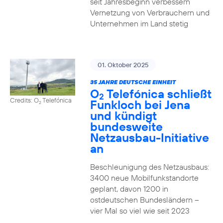
seit Jahresbeginn verbessern
Vernetzung von Verbrauchern und
Unternehmen im Land stetig
01. Oktober 2025
35 JAHRE DEUTSCHE EINHEIT
O
Telefónica schließt
2
Credits: O
Telefónica
Funkloch bei Jena
2
und kündigt
bundesweite
Netzausbau-Initiative
an
Beschleunigung des Netzausbaus:
3400 neue Mobilfunkstandorte
geplant, davon 1200 in
ostdeutschen Bundesländern –
vier Mal so viel wie seit 2023