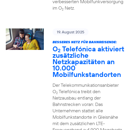
verbesserten Mobilfunkversorgung
im O
Netz.
2
19. August 2025
BESSERES NETZ FÜR BAHNREISENDE:
O
Telefónica aktiviert
2
zusätzliche
Netzkapazitäten an
10.000
Mobilfunkstandorten
Der Telekommunikationsanbieter
O
Telefónica treibt den
2
Netzausbau entlang der
Bahnstrecken voran: Das
Unternehmen stattet alle
Mobilfunkstandorte in Gleisnähe
mit dem zusätzlichen LTE-
Frequenzband auf 900 Megahertz