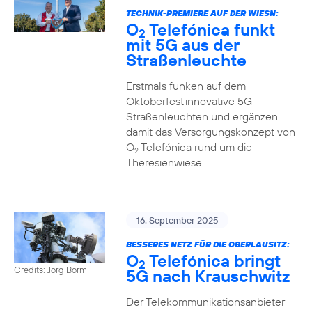
TECHNIK-PREMIERE AUF DER WIESN:
O
Telefónica funkt
2
mit 5G aus der
Straßenleuchte
Erstmals funken auf dem
Oktoberfest innovative 5G-
Straßenleuchten und ergänzen
damit das Versorgungskonzept von
O
Telefónica rund um die
2
Theresienwiese.
16. September 2025
BESSERES NETZ FÜR DIE OBERLAUSITZ:
O
Telefónica bringt
2
Credits: Jörg Borm
5G nach Krauschwitz
Der Telekommunikationsanbieter