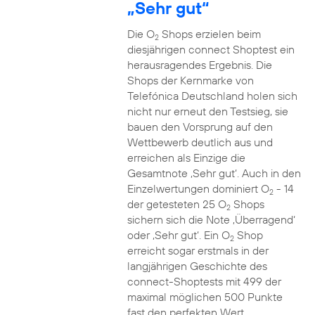
„Sehr gut“
Die O
Shops erzielen beim
2
diesjährigen connect Shoptest ein
herausragendes Ergebnis. Die
Shops der Kernmarke von
Telefónica Deutschland holen sich
nicht nur erneut den Testsieg, sie
bauen den Vorsprung auf den
Wettbewerb deutlich aus und
erreichen als Einzige die
Gesamtnote ‚Sehr gut‘. Auch in den
Einzelwertungen dominiert O
- 14
2
der getesteten 25 O
Shops
2
sichern sich die Note ‚Überragend‘
oder ‚Sehr gut‘. Ein O
Shop
2
erreicht sogar erstmals in der
langjährigen Geschichte des
connect-Shoptests mit 499 der
maximal möglichen 500 Punkte
fast den perfekten Wert.