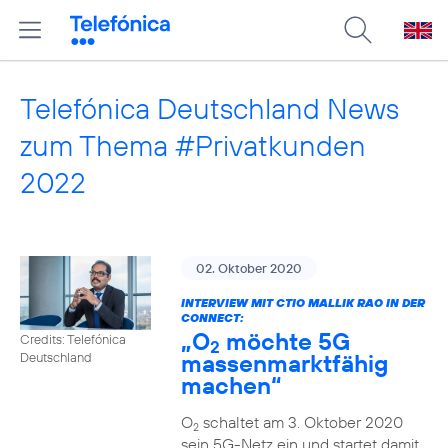
Telefónica Deutschland News
zum Thema #Privatkunden
2022
02. Oktober 2020
INTERVIEW MIT CTIO MALLIK RAO IN DER
CONNECT:
„O
möchte 5G
Credits: Telefónica
2
massenmarktfähig
Deutschland
machen“
O
schaltet am 3. Oktober 2020
2
sein 5G-Netz ein und startet damit