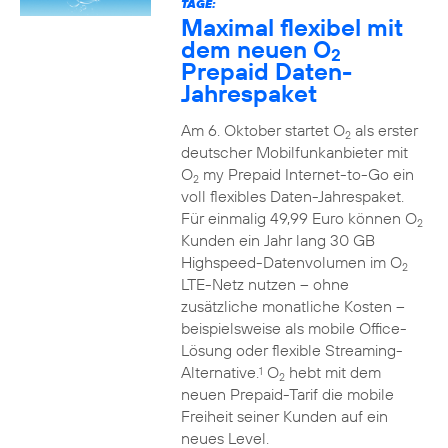
TAGE:
Maximal flexibel mit
dem neuen O
2
Prepaid Daten-
Jahrespaket
Am 6. Oktober startet O
als erster
2
deutscher Mobilfunkanbieter mit
O
my Prepaid Internet-to-Go ein
2
voll flexibles Daten-Jahrespaket.
Für einmalig 49,99 Euro können O
2
Kunden ein Jahr lang 30 GB
Highspeed-Datenvolumen im O
2
LTE-Netz nutzen – ohne
zusätzliche monatliche Kosten –
beispielsweise als mobile Office-
Lösung oder flexible Streaming-
Alternative.
O
hebt mit dem
1
2
neuen Prepaid-Tarif die mobile
Freiheit seiner Kunden auf ein
neues Level.