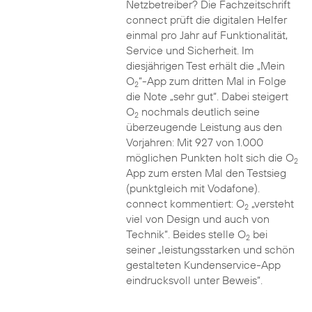
Netzbetreiber? Die Fachzeitschrift
connect prüft die digitalen Helfer
einmal pro Jahr auf Funktionalität,
Service und Sicherheit. Im
diesjährigen Test erhält die „Mein
O
“-App zum dritten Mal in Folge
2
die Note „sehr gut“. Dabei steigert
O
nochmals deutlich seine
2
überzeugende Leistung aus den
Vorjahren: Mit 927 von 1.000
möglichen Punkten holt sich die O
2
App zum ersten Mal den Testsieg
(punktgleich mit Vodafone).
connect kommentiert: O
„versteht
2
viel von Design und auch von
Technik“. Beides stelle O
bei
2
seiner „leistungsstarken und schön
gestalteten Kundenservice-App
eindrucksvoll unter Beweis“.