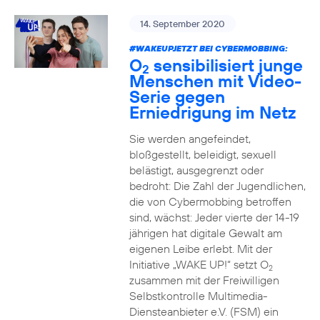
14. September 2020
#WAKEUPJETZT BEI CYBERMOBBING:
O
sensibilisiert junge
2
Menschen mit Video-
Serie gegen
Erniedrigung im Netz
Sie werden angefeindet,
bloßgestellt, beleidigt, sexuell
belästigt, ausgegrenzt oder
bedroht: Die Zahl der Jugendlichen,
die von Cybermobbing betroffen
sind, wächst: Jeder vierte der 14-19
jährigen hat digitale Gewalt am
eigenen Leibe erlebt. Mit der
Initiative „WAKE UP!“ setzt O
2
zusammen mit der Freiwilligen
Selbstkontrolle Multimedia-
Diensteanbieter e.V. (FSM) ein