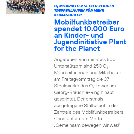
O
MITARBEITER SETZEN ZEICHEN –
2
TREPPENLAUFEN FÜR MEHR
KLIMASCHUTZ:
Mobilfunkbetreiber
spendet 10.000 Euro
an Kinder- und
Jugendinitiative Plant
for the Planet
Angefeuert von mehr als 500
Unterstützern sind 250 O
2
Mitarbeiterinnen und Mitarbeiter
am Freitagvormittag die 37
Stockwerke des O
Tower am
2
Georg-Brauchle-Ring hinauf
gesprintet. Der erstmals
ausgetragene Staffellauf in der
Zentrale des Mobilfunkbetreibers
stand unter dem Motto
„Gemeinsam bewegen wir was!“