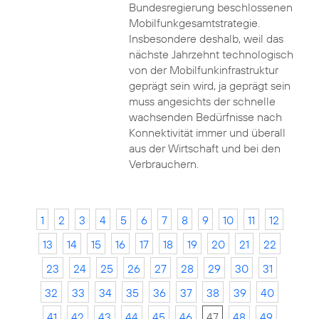
Bundesregierung beschlossenen
Mobilfunkgesamtstrategie.
Insbesondere deshalb, weil das
nächste Jahrzehnt technologisch
von der Mobilfunkinfrastruktur
geprägt sein wird, ja geprägt sein
muss angesichts der schnelle
wachsenden Bedürfnisse nach
Konnektivität immer und überall
aus der Wirtschaft und bei den
Verbrauchern.
1
2
3
4
5
6
7
8
9
10
11
12
13
14
15
16
17
18
19
20
21
22
23
24
25
26
27
28
29
30
31
32
33
34
35
36
37
38
39
40
41
42
43
44
45
46
47
48
49