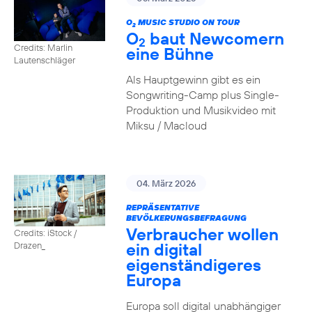
O
MUSIC STUDIO ON TOUR
2
O
baut Newcomern
2
Credits: Marlin
eine Bühne
Lautenschläger
Als Hauptgewinn gibt es ein
Songwriting-Camp plus Single-
Produktion und Musikvideo mit
Miksu / Macloud
04. März 2026
REPRÄSENTATIVE
BEVÖLKERUNGSBEFRAGUNG
Verbraucher wollen
Credits: iStock /
ein digital
Drazen_
eigenständigeres
Europa
Europa soll digital unabhängiger