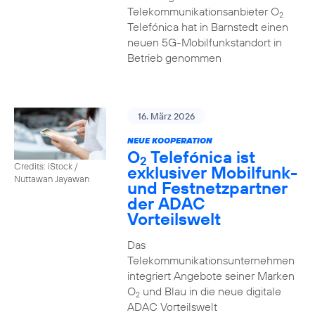
Telekommunikationsanbieter O
2
Telefónica hat in Barnstedt einen
neuen 5G-Mobilfunkstandort in
Betrieb genommen
16. März 2026
NEUE KOOPERATION
O
Telefónica ist
2
Credits: iStock /
exklusiver Mobilfunk-
Nuttawan Jayawan
und Festnetzpartner
der ADAC
Vorteilswelt
Das
Telekommunikationsunternehmen
integriert Angebote seiner Marken
O
und Blau in die neue digitale
2
ADAC Vorteilswelt