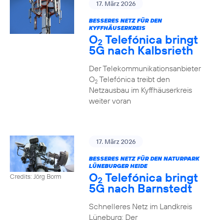
17. März 2026
BESSERES NETZ FÜR DEN
KYFFHÄUSERKREIS
O
Telefónica bringt
2
5G nach Kalbsrieth
Der Telekommunikationsanbieter
O
Telefónica treibt den
2
Netzausbau im Kyffhäuserkreis
weiter voran
17. März 2026
BESSERES NETZ FÜR DEN NATURPARK
LÜNEBURGER HEIDE
O
Telefónica bringt
Credits: Jörg Borm
2
5G nach Barnstedt
Schnelleres Netz im Landkreis
Lüneburg: Der