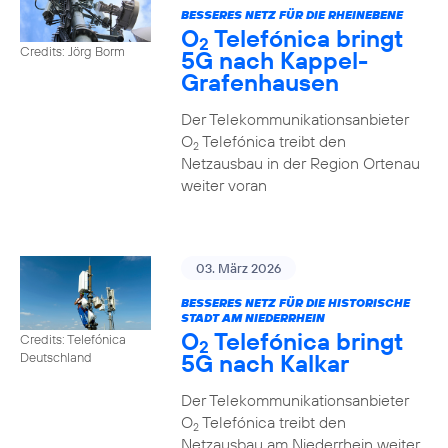
BESSERES NETZ FÜR DIE RHEINEBENE
O
Telefónica bringt
2
Credits: Jörg Borm
5G nach Kappel-
Grafenhausen
Der Telekommunikationsanbieter
O
Telefónica treibt den
2
Netzausbau in der Region Ortenau
weiter voran
03. März 2026
BESSERES NETZ FÜR DIE HISTORISCHE
STADT AM NIEDERRHEIN
O
Telefónica bringt
Credits: Telefónica
2
5G nach Kalkar
Deutschland
Der Telekommunikationsanbieter
O
Telefónica treibt den
2
Netzausbau am Niederrhein weiter