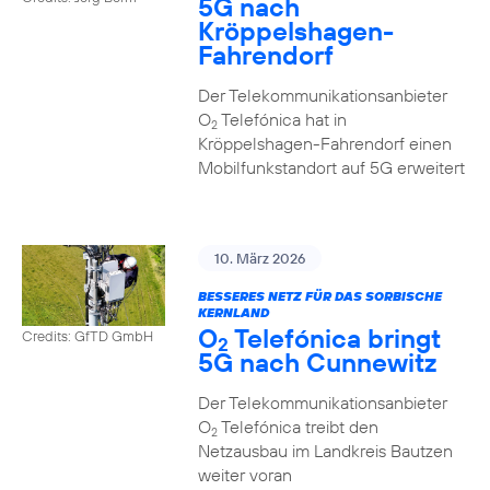
5G nach
Kröppelshagen-
Fahrendorf
Der Telekommunikationsanbieter
O
Telefónica hat in
2
Kröppelshagen-Fahrendorf einen
Mobilfunkstandort auf 5G erweitert
10. März 2026
BESSERES NETZ FÜR DAS SORBISCHE
KERNLAND
O
Telefónica bringt
Credits: GfTD GmbH
2
5G nach Cunnewitz
Der Telekommunikationsanbieter
O
Telefónica treibt den
2
Netzausbau im Landkreis Bautzen
weiter voran