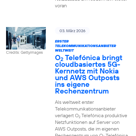
voran
03. März 2026
ERSTER
TELEKOMMUNIKATIONSANBIETER
WELTWEIT
Credits: Gettyimages
O
Telefónica bringt
2
cloudbasiertes 5G-
Kernnetz mit Nokia
und AWS Outposts
ins eigene
Rechenzentrum
Als weltweit erster
Telekommunikationsanbieter
verlagert O
Telefónica produktive
2
Netzfunktionen auf Server von
AWS Outposts, die im eigenen
Rechenzentrum von O
Telefónica