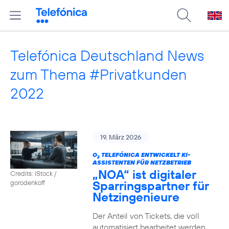
Telefónica Deutschland News
zum Thema #Privatkunden
2022
19. März 2026
O
TELEFÓNICA ENTWICKELT KI-
2
ASSISTENTEN FÜR NETZBETRIEB
„NOA“ ist digitaler
Credits: iStock /
Sparringspartner für
gorodenkoff
Netzingenieure
Der Anteil von Tickets, die voll
automatisiert bearbeitet werden