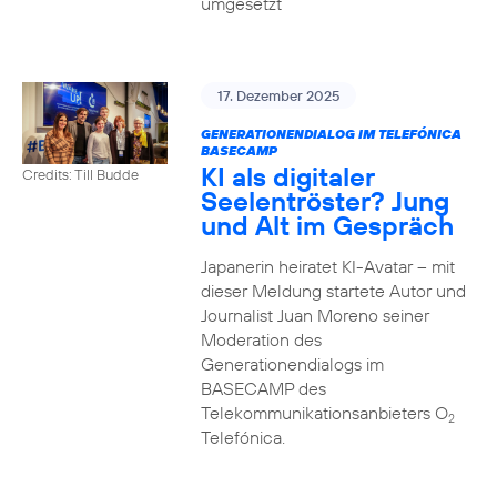
umgesetzt
17. Dezember 2025
GENERATIONENDIALOG IM TELEFÓNICA
BASECAMP
KI als digitaler
Credits: Till Budde
Seelentröster? Jung
und Alt im Gespräch
Japanerin heiratet KI-Avatar – mit
dieser Meldung startete Autor und
Journalist Juan Moreno seiner
Moderation des
Generationendialogs im
BASECAMP des
Telekommunikationsanbieters O
2
Telefónica.