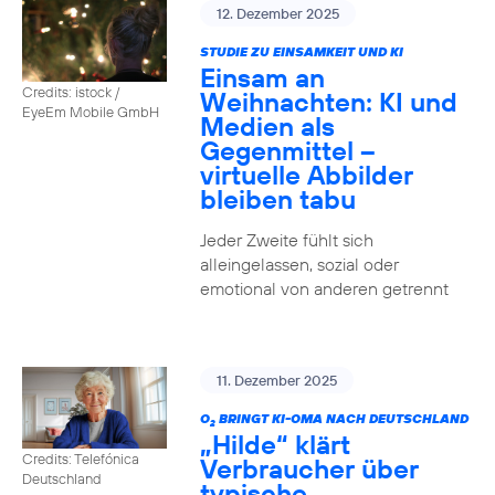
12. Dezember 2025
STUDIE ZU EINSAMKEIT UND KI
Einsam an
Credits: istock /
Weihnachten: KI und
EyeEm Mobile GmbH
Medien als
Gegenmittel –
virtuelle Abbilder
bleiben tabu
Jeder Zweite fühlt sich
alleingelassen, sozial oder
emotional von anderen getrennt
11. Dezember 2025
O
BRINGT KI-OMA NACH DEUTSCHLAND
2
„Hilde“ klärt
Credits: Telefónica
Verbraucher über
Deutschland
typische