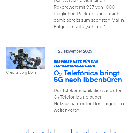
Das O
Netz erzielt einen
2
Rekordwert mit 937 von 1000
möglichen Punkten und erreicht
damit bereits zum sechsten Mal in
Folge die Note „sehr gut“
25. November 2025
BESSERES NETZ FÜR DAS
TECKLENBURGER LAND
O
Telefónica bringt
Credits: Jörg Borm
2
5G nach Ibbenbüren
Der Telekommunikationsanbieter
O
Telefónica treibt den
2
Netzausbau im Tecklenburger Land
weiter voran