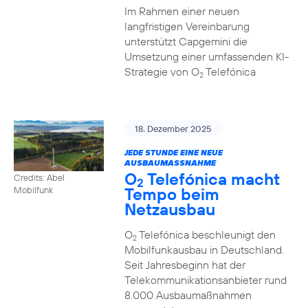
Im Rahmen einer neuen
langfristigen Vereinbarung
unterstützt Capgemini die
Umsetzung einer umfassenden KI-
Strategie von O
Telefónica
2
18. Dezember 2025
JEDE STUNDE EINE NEUE
AUSBAUMASSNAHME
O
Telefónica macht
Credits: Abel
2
Tempo beim
Mobilfunk
Netzausbau
O
Telefónica beschleunigt den
2
Mobilfunkausbau in Deutschland.
Seit Jahresbeginn hat der
Telekommunikationsanbieter rund
8.000 Ausbaumaßnahmen