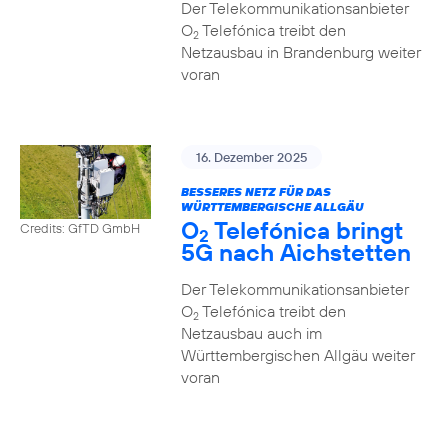
Der Telekommunikationsanbieter
O
Telefónica treibt den
2
Netzausbau in Brandenburg weiter
voran
16. Dezember 2025
BESSERES NETZ FÜR DAS
WÜRTTEMBERGISCHE ALLGÄU
O
Telefónica bringt
Credits: GfTD GmbH
2
5G nach Aichstetten
Der Telekommunikationsanbieter
O
Telefónica treibt den
2
Netzausbau auch im
Württembergischen Allgäu weiter
voran