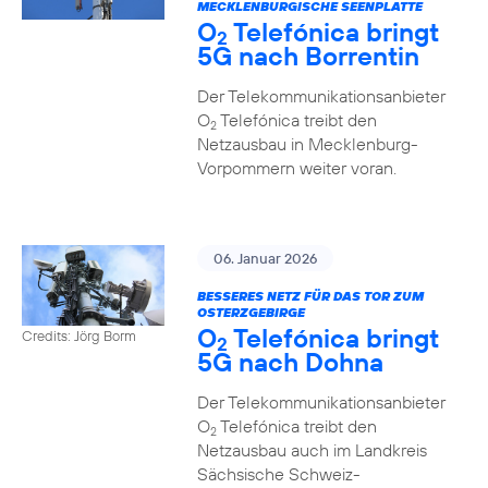
MECKLENBURGISCHE SEENPLATTE
O
Telefónica bringt
2
5G nach Borrentin
Der Telekommunikationsanbieter
O
Telefónica treibt den
2
Netzausbau in Mecklenburg-
Vorpommern weiter voran.
06. Januar 2026
BESSERES NETZ FÜR DAS TOR ZUM
OSTERZGEBIRGE
O
Telefónica bringt
Credits: Jörg Borm
2
5G nach Dohna
Der Telekommunikationsanbieter
O
Telefónica treibt den
2
Netzausbau auch im Landkreis
Sächsische Schweiz-