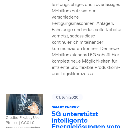
leistungsfähiges und zuverlässiges
Mobilfunknetz werden
verschiedene
Fertigungsmaschinen, Anlagen,
Fahrzeuge und industrielle Roboter
vernetzt, sodass diese
kontinuierlich miteinander
kommunizieren können. Der neue
Mobilfunkstandard 5G schafft hier
komplett neue Möglichkeiten für
effiziente und flexible Produktions-
und Logistikprozesse.
01. Juni 2020
SMART ENERGY:
5G unterstützt
Credits: Pixabay User
intelligente
Pixaline
|
CC0 1.0,
Energielösungen vom
Ausschnitt bearbeitet