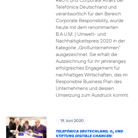
Recht und Corporate Affairs bei
Telefónica Deutschland und
verantwortlich für den Bereich
Corporate Responsibility, wurde
heute mit dem renommierten
B.A.U.M. | Umwelt- und
Nachhaltigkeitspreis 2020 in der
Kategorie „Großunternehmen“
ausgezeichnet. Sie erhält die
Auszeichnung für ihr jahrelanges
erfolgreiches Engagement für
nachhaltiges Wirtschaften, das im
Responsible Business Plan des
Unternehmens und dessen
Umsetzung zum Ausdruck kommt.
19. Juni 2020
TELEFÓNICA DEUTSCHLAND, O
UND
2
STIFTUNG DIGITALE CHANCEN: