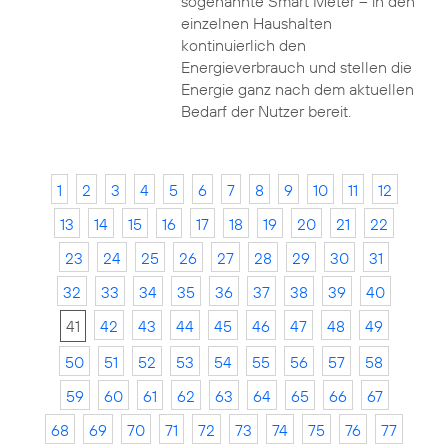
sogenannte Smart Meter – in den
einzelnen Haushalten
kontinuierlich den
Energieverbrauch und stellen die
Energie ganz nach dem aktuellen
Bedarf der Nutzer bereit.
1
2
3
4
5
6
7
8
9
10
11
12
13
14
15
16
17
18
19
20
21
22
23
24
25
26
27
28
29
30
31
32
33
34
35
36
37
38
39
40
41
42
43
44
45
46
47
48
49
50
51
52
53
54
55
56
57
58
59
60
61
62
63
64
65
66
67
68
69
70
71
72
73
74
75
76
77