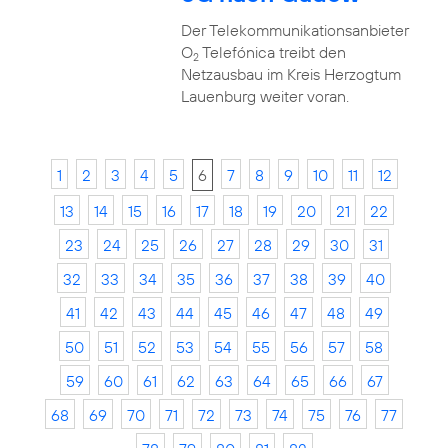
Der Telekommunikationsanbieter
O
Telefónica treibt den
2
Netzausbau im Kreis Herzogtum
Lauenburg weiter voran.
1
2
3
4
5
6
7
8
9
10
11
12
13
14
15
16
17
18
19
20
21
22
23
24
25
26
27
28
29
30
31
32
33
34
35
36
37
38
39
40
41
42
43
44
45
46
47
48
49
50
51
52
53
54
55
56
57
58
59
60
61
62
63
64
65
66
67
68
69
70
71
72
73
74
75
76
77