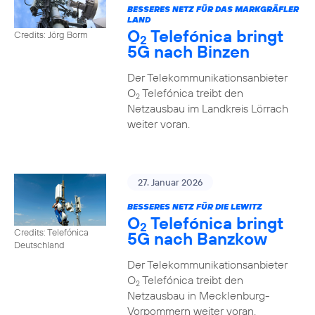
BESSERES NETZ FÜR DAS MARKGRÄFLER
LAND
O
Telefónica bringt
Credits: Jörg Borm
2
5G nach Binzen
Der Telekommunikationsanbieter
O
Telefónica treibt den
2
Netzausbau im Landkreis Lörrach
weiter voran.
27. Januar 2026
BESSERES NETZ FÜR DIE LEWITZ
O
Telefónica bringt
2
Credits: Telefónica
5G nach Banzkow
Deutschland
Der Telekommunikationsanbieter
O
Telefónica treibt den
2
Netzausbau in Mecklenburg-
Vorpommern weiter voran.