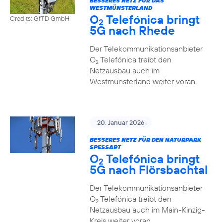
BESSERES NETZ FÜR DAS
WESTMÜNSTERLAND
O
Telefónica bringt
Credits: GfTD GmbH
2
5G nach Rhede
Der Telekommunikationsanbieter
O
Telefónica treibt den
2
Netzausbau auch im
Westmünsterland weiter voran.
20. Januar 2026
BESSERES NETZ FÜR DEN NATURPARK
SPESSART
O
Telefónica bringt
2
5G nach Flörsbachtal
Der Telekommunikationsanbieter
O
Telefónica treibt den
2
Netzausbau auch im Main-Kinzig-
Kreis weiter voran.