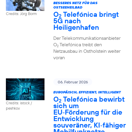
BESSERES NETZ FÜR DAS
OSTSEEHEILBAD
O
Telefónica bringt
Credits: Jörg Borm
2
5G nach
Heiligenhafen
Der Telekommunikationsanbieter
O
Telefónica treibt den
2
Netzausbau in Ostholstein weiter
voran
06. Februar 2026
EUROPÄISCH, EFFIZIENT, INTELLIGENT
O
Telefónica bewirbt
2
Credits: istock /
sich um
peshkov
EU‑Förderung für die
Entwicklung
souveräner, KI‑fähiger
Mobilfunknetze