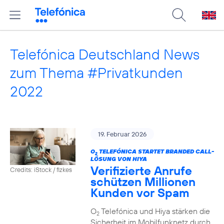
Telefónica Deutschland News
zum Thema #Privatkunden
2022
19. Februar 2026
O
TELEFÓNICA STARTET BRANDED CALL-
2
LÖSUNG VON HIYA
Verifizierte Anrufe
Credits: iStock / fizkes
schützen Millionen
Kunden vor Spam
O
Telefónica und Hiya stärken die
2
Sicherheit im Mobilfunknetz durch