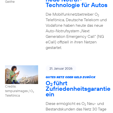
Geithe
Technologie für Autos
Die Mobilfunknetzbetreiber O
2
Telefónica, Deutsche Telekom und
Vodafone haben heute das neue
Auto-Notrufsystem „Next
Generation Emergency Call“ (NG
eCall) offiziell in ihren Netzen
gestartet.
21. Januar 2026
GUTES NETZ ODER GELD ZURÜCK
O
führt
2
Credits:
Zufriedenheitsgarantie
tempuraImages / O
ein
2
Telefónica
Diese ermöglicht es O
Neu- und
2
Bestandskunden das Netz 30 Tage