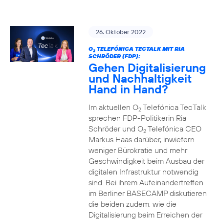
26. Oktober 2022
O
TELEFÓNICA TECTALK MIT RIA
2
SCHRÖDER (FDP):
Gehen Digitalisierung
und Nachhaltigkeit
Hand in Hand?
Im aktuellen O
Telefónica TecTalk
2
sprechen FDP-Politikerin Ria
Schröder und O
Telefónica CEO
2
Markus Haas darüber, inwiefern
weniger Bürokratie und mehr
Geschwindigkeit beim Ausbau der
digitalen Infrastruktur notwendig
sind. Bei ihrem Aufeinandertreffen
im Berliner BASECAMP diskutieren
die beiden zudem, wie die
Digitalisierung beim Erreichen der