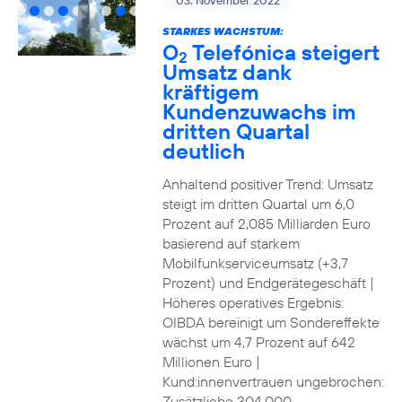
03. November 2022
STARKES WACHSTUM:
O
Telefónica steigert
2
Umsatz dank
kräftigem
Kundenzuwachs im
dritten Quartal
deutlich
Anhaltend positiver Trend: Umsatz
steigt im dritten Quartal um 6,0
Prozent auf 2,085 Milliarden Euro
basierend auf starkem
Mobilfunkserviceumsatz (+3,7
Prozent) und Endgerätegeschäft |
Höheres operatives Ergebnis:
OIBDA bereinigt um Sondereffekte
wächst um 4,7 Prozent auf 642
Millionen Euro |
Kund:innenvertrauen ungebrochen:
Zusätzliche 304.000