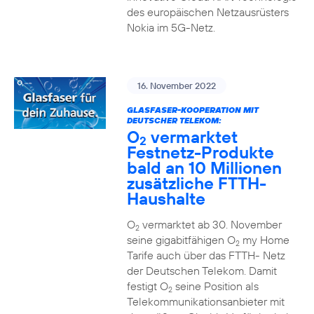
des europäischen Netzausrüsters
Nokia im 5G-Netz.
16. November 2022
GLASFASER-KOOPERATION MIT
DEUTSCHER TELEKOM:
O
vermarktet
2
Festnetz-Produkte
bald an 10 Millionen
zusätzliche FTTH-
Haushalte
O
vermarktet ab 30. November
2
seine gigabitfähigen O
my Home
2
Tarife auch über das FTTH- Netz
der Deutschen Telekom. Damit
festigt O
seine Position als
2
Telekommunikationsanbieter mit