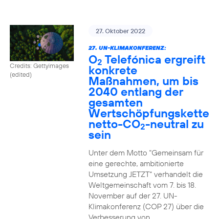
27. Oktober 2022
27. UN-KLIMAKONFERENZ:
O
Telefónica ergreift
2
Credits: Gettyimages
konkrete
(edited)
Maßnahmen, um bis
2040 entlang der
gesamten
Wertschöpfungskette
netto-CO
-neutral zu
2
sein
Unter dem Motto "Gemeinsam für
eine gerechte, ambitionierte
Umsetzung JETZT" verhandelt die
Weltgemeinschaft vom 7. bis 18.
November auf der 27. UN-
Klimakonferenz (COP 27) über die
Verbesserung von