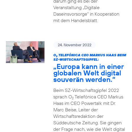
darum ging es bei der
Veranstaltung „Digitale
Daseinsvorsorge“ in Kooperation
mit dem Handelsblatt.
24. November 2022
O
TELEFÓNICA CEO MARKUS HAAS BEIM
2
SZ-WIRTSCHAFTSGIPFEL:
„Europa kann in einer
globalen Welt digital
souverän werden.“
Beim SZ-Wirtschaftsgipfel 2022
sprach O
Telefónica CEO Markus
2
Haas im CEO Powertalk mit Dr.
Marc Beise, Leiter der
Wirtschaftsredaktion der
Süddeutsche Zeitung. Sie gingen
der Frage nach, wie die Welt digital