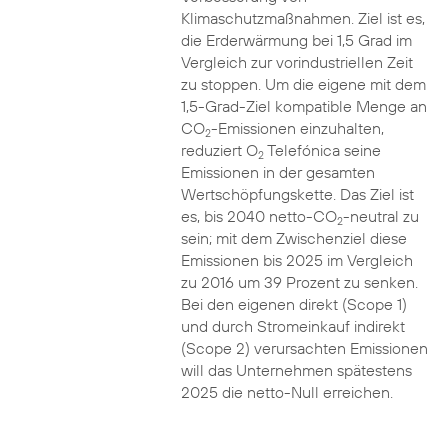
Klimaschutzmaßnahmen. Ziel ist es,
die Erderwärmung bei 1,5 Grad im
Vergleich zur vorindustriellen Zeit
zu stoppen. Um die eigene mit dem
1,5-Grad-Ziel kompatible Menge an
CO
-Emissionen einzuhalten,
2
reduziert O
Telefónica seine
2
Emissionen in der gesamten
Wertschöpfungskette. Das Ziel ist
es, bis 2040 netto-CO
-neutral zu
2
sein; mit dem Zwischenziel diese
Emissionen bis 2025 im Vergleich
zu 2016 um 39 Prozent zu senken.
Bei den eigenen direkt (Scope 1)
und durch Stromeinkauf indirekt
(Scope 2) verursachten Emissionen
will das Unternehmen spätestens
2025 die netto-Null erreichen.