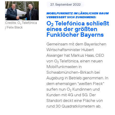
27. September 2022
MOBILFUNKNETZ IM LÄNDLICHEN RAUM
VERBESSERT SICH ZUNEHMEND:
O
Telefónica schließt
Credits: O
Telefónica
2
2
eines der größten
/ Felix Steck
Funklöcher Bayerns
Gemeinsam mit dem Bayerischen
Wirtschaftsminister Hubert
Aiwanger hat Markus Haas, CEO
von O
Telefónica, einen neuen
2
Mobilfunkmasten in
Schwabmünchen-Birkach bei
Augsburg in Betrieb genommen. In
dem ehemaligen “weißen Fleck”
surfen nun O
Kundinnen und
2
Kunden mit 4G und 5G. Der
Standort deckt eine Fläche von
rund 30 Quadratkilometern ab.