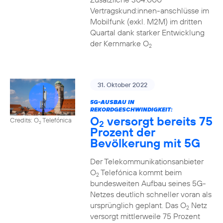
Vertragskund:innen-anschlüsse im
Mobilfunk (exkl. M2M) im dritten
Quartal dank starker Entwicklung
der Kernmarke O
2
31. Oktober 2022
5G-AUSBAU IN
REKORDGESCHWINDIGKEIT:
O
versorgt bereits 75
Credits: O
Telefónica
2
2
Prozent der
Bevölkerung mit 5G
Der Telekommunikationsanbieter
O
Telefónica kommt beim
2
bundesweiten Aufbau seines 5G-
Netzes deutlich schneller voran als
ursprünglich geplant. Das O
Netz
2
versorgt mittlerweile 75 Prozent