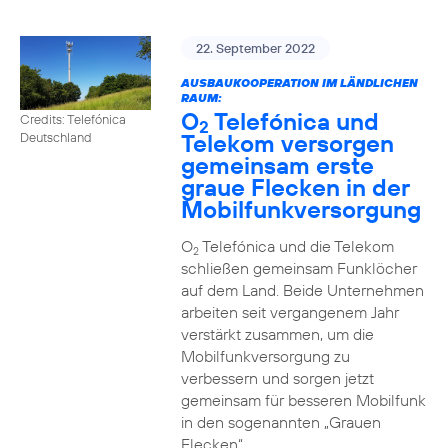
22. September 2022
AUSBAUKOOPERATION IM LÄNDLICHEN
RAUM:
O
Telefónica und
Credits: Telefónica
2
Telekom versorgen
Deutschland
gemeinsam erste
graue Flecken in der
Mobilfunkversorgung
O
Telefónica und die Telekom
2
schließen gemeinsam Funklöcher
auf dem Land. Beide Unternehmen
arbeiten seit vergangenem Jahr
verstärkt zusammen, um die
Mobilfunkversorgung zu
verbessern und sorgen jetzt
gemeinsam für besseren Mobilfunk
in den sogenannten „Grauen
Flecken“.