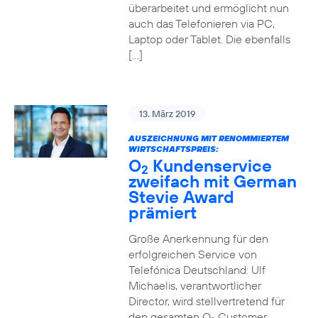
überarbeitet und ermöglicht nun
auch das Telefonieren via PC,
Laptop oder Tablet. Die ebenfalls
[…]
13. März 2019
AUSZEICHNUNG MIT RENOMMIERTEM
WIRTSCHAFTSPREIS:
O
Kundenservice
2
zweifach mit German
Stevie Award
prämiert
Große Anerkennung für den
erfolgreichen Service von
Telefónica Deutschland: Ulf
Michaelis, verantwortlicher
Director, wird stellvertretend für
den gesamten O
Customer