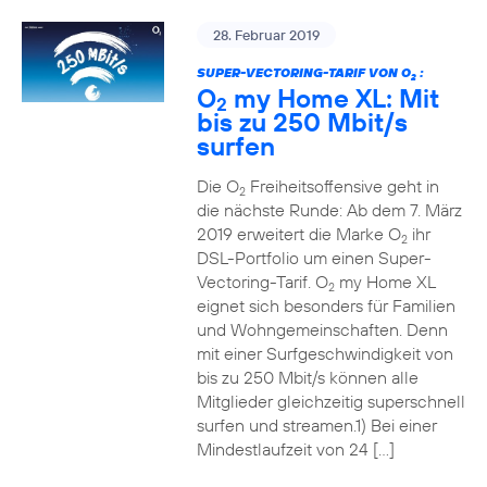
28. Februar 2019
SUPER-VECTORING-TARIF VON O
:
2
O
my Home XL: Mit
2
bis zu 250 Mbit/s
surfen
Die O
Freiheitsoffensive geht in
2
die nächste Runde: Ab dem 7. März
2019 erweitert die Marke O
ihr
2
DSL-Portfolio um einen Super-
Vectoring-Tarif. O
my Home XL
2
eignet sich besonders für Familien
und Wohngemeinschaften. Denn
mit einer Surfgeschwindigkeit von
bis zu 250 Mbit/s können alle
Mitglieder gleichzeitig superschnell
surfen und streamen.1) Bei einer
Mindestlaufzeit von 24 […]