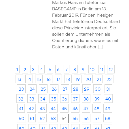
Markus Haas im Telefónica
BASECAMP in Berlin am 13.
Februar 2019. Für den hiesigen
Markt hat Telefónica Deutschland
diese Prinzipien interpretiert. Sie
sollen dem Unternehmen als
Orientierung dienen, wenn es mit
Daten und künstlicher […]
1
2
3
4
5
6
7
8
9
10
11
12
13
14
15
16
17
18
19
20
21
22
23
24
25
26
27
28
29
30
31
32
33
34
35
36
37
38
39
40
41
42
43
44
45
46
47
48
49
50
51
52
53
54
55
56
57
58
59
60
61
62
63
64
65
66
67