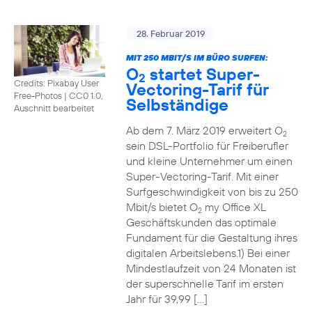
28. Februar 2019
MIT 250 MBIT/S IM BÜRO SURFEN:
O
startet Super-
2
Credits: Pixabay User
Vectoring-Tarif für
Free-Photos
|
CC0 1.0,
Selbständige
Auschnitt bearbeitet
Ab dem 7. März 2019 erweitert O
2
sein DSL-Portfolio für Freiberufler
und kleine Unternehmer um einen
Super-Vectoring-Tarif. Mit einer
Surfgeschwindigkeit von bis zu 250
Mbit/s bietet O
my Office XL
2
Geschäftskunden das optimale
Fundament für die Gestaltung ihres
digitalen Arbeitslebens.1) Bei einer
Mindestlaufzeit von 24 Monaten ist
der superschnelle Tarif im ersten
Jahr für 39,99 […]