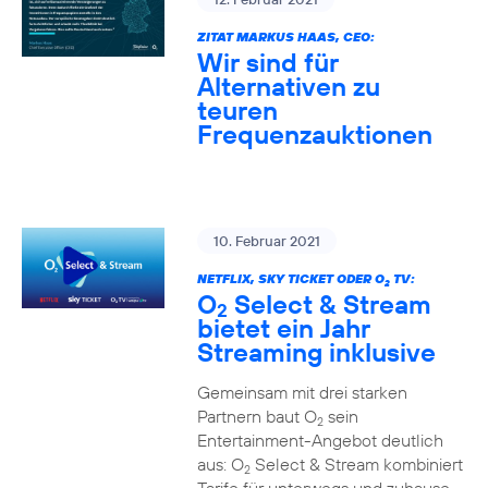
ZITAT MARKUS HAAS, CEO:
Wir sind für
Alternativen zu
teuren
Frequenzauktionen
10. Februar 2021
NETFLIX, SKY TICKET ODER O
TV:
2
O
Select & Stream
2
bietet ein Jahr
Streaming inklusive
Gemeinsam mit drei starken
Partnern baut O
sein
2
Entertainment-Angebot deutlich
aus: O
Select & Stream kombiniert
2