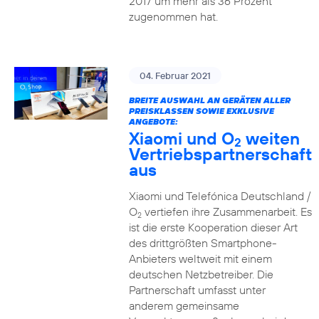
2017 um mehr als 36 Prozent
zugenommen hat.
04. Februar 2021
BREITE AUSWAHL AN GERÄTEN ALLER
PREISKLASSEN SOWIE EXKLUSIVE
ANGEBOTE:
Xiaomi und O
weiten
2
Vertriebspartnerschaft
aus
Xiaomi und Telefónica Deutschland /
O
vertiefen ihre Zusammenarbeit. Es
2
ist die erste Kooperation dieser Art
des drittgrößten Smartphone-
Anbieters weltweit mit einem
deutschen Netzbetreiber. Die
Partnerschaft umfasst unter
anderem gemeinsame