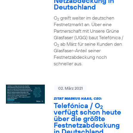
Netzabdeckung in
Deutschland
O
greift weiter im deutschen
2
Festnetzmarkt an. Über eine
Partnerschaft mit Unsere Grüne
Glasfaser (UGG) baut Telefónica /
O
ab März für seine Kunden den
2
Glasfaser-Anteil seiner
Festnetzabdeckung noch
schneller aus.
02. März 2021
ZITAT MARKUS HAAS, CEO:
Telefónica / O
2
verfügt schon heute
über die größte
Festnetzabdeckung
in Deutschland