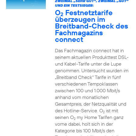
ZWEIMAL „SEHR GUT“, ZWEIMAL „GUT“
UND EIN TESTSIEGER:
O
Festnetztarife
2
überzeugen im
Breitband-Check des
Fachmagazins
connect
Das Fachmagazin connect hat in
seinem aktuellen Produkttest DSL-
und Kabel-Tarife unter die Lupe
genommen. Untersucht wurden im
„Breitband Check“ Tarife in fünf
verschiedenen Tempoklassen
zwischen 100 und 1.000 Mbit/s
anhand vom monatlichen
Gesamtpreis, der Netzqualität und
des Hotline-Service. O
ist mit
2
seinen O
my Home Tarifen ganz
2
vorne dabei, holt sich in der
Kategorie bis 100 Mbit/s den