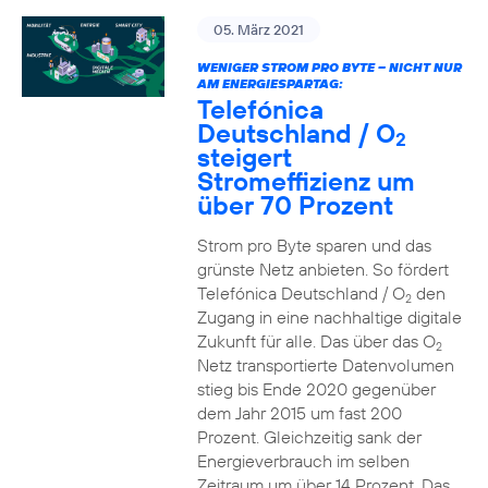
05. März 2021
WENIGER STROM PRO BYTE – NICHT NUR
AM ENERGIESPARTAG:
Telefónica
Deutschland / O
2
steigert
Stromeffizienz um
über 70 Prozent
Strom pro Byte sparen und das
grünste Netz anbieten. So fördert
Telefónica Deutschland / O
den
2
Zugang in eine nachhaltige digitale
Zukunft für alle. Das über das O
2
Netz transportierte Datenvolumen
stieg bis Ende 2020 gegenüber
dem Jahr 2015 um fast 200
Prozent. Gleichzeitig sank der
Energieverbrauch im selben
Zeitraum um über 14 Prozent. Das