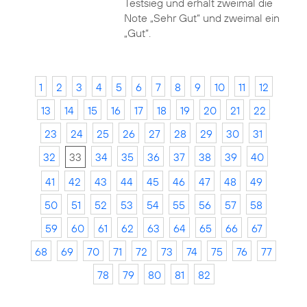
Testsieg und erhält zweimal die
Note „Sehr Gut“ und zweimal ein
„Gut“.
1
2
3
4
5
6
7
8
9
10
11
12
13
14
15
16
17
18
19
20
21
22
23
24
25
26
27
28
29
30
31
32
33
34
35
36
37
38
39
40
41
42
43
44
45
46
47
48
49
50
51
52
53
54
55
56
57
58
59
60
61
62
63
64
65
66
67
68
69
70
71
72
73
74
75
76
77
78
79
80
81
82