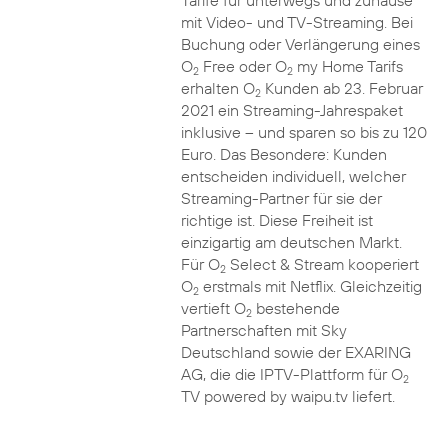
Tarife für unterwegs und zuhause
mit Video- und TV-Streaming. Bei
Buchung oder Verlängerung eines
O
Free oder O
my Home Tarifs
2
2
erhalten O
Kunden ab 23. Februar
2
2021 ein Streaming-Jahrespaket
inklusive – und sparen so bis zu 120
Euro. Das Besondere: Kunden
entscheiden individuell, welcher
Streaming-Partner für sie der
richtige ist. Diese Freiheit ist
einzigartig am deutschen Markt.
Für O
Select & Stream kooperiert
2
O
erstmals mit Netflix. Gleichzeitig
2
vertieft O
bestehende
2
Partnerschaften mit Sky
Deutschland sowie der EXARING
AG, die die IPTV-Plattform für O
2
TV powered by waipu.tv liefert.