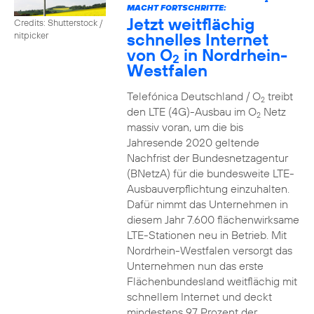
2
MACHT FORTSCHRITTE:
Jetzt weitflächig
Credits: Shutterstock /
schnelles Internet
nitpicker
von O
in Nordrhein-
2
Westfalen
Telefónica Deutschland / O
treibt
2
den LTE (4G)-Ausbau im O
Netz
2
massiv voran, um die bis
Jahresende 2020 geltende
Nachfrist der Bundesnetzagentur
(BNetzA) für die bundesweite LTE-
Ausbauverpflichtung einzuhalten.
Dafür nimmt das Unternehmen in
diesem Jahr 7.600 flächenwirksame
LTE-Stationen neu in Betrieb. Mit
Nordrhein-Westfalen versorgt das
Unternehmen nun das erste
Flächenbundesland weitflächig mit
schnellem Internet und deckt
mindestens 97 Prozent der