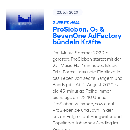
23. Juli 2020
O
MUSIC HALL:
2
ProSieben, O
&
2
SevenOne AdFactory
bündeln Kräfte
Der Musik-Sommer 2020 ist
gerettet. ProSieben startet mit der
„O
Music Hall“ ein neues Musik-
2
Talk-Format, das tiefe Einblicke in
das Leben von sechs Sängern und
Bands gibt. Ab 4. August 2020 ist
die 45-minütige Reihe immer
dienstags um 22.40 Uhr auf
ProSieben zu sehen, sowie auf
ProSieben.de und Joyn. In der
ersten Folge steht Songwriter und
Popsänger Johannes Oerding im
Zentrum.