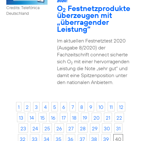
2020:
O
Festnetzprodukte
Credits: Telefónica
2
überzeugen mit
Deutschland
„überragender
Leistung“
Im aktuellen Festnetztest 2020
(Ausgabe 8/2020) der
Fachzeitschrift connect sicherte
sich O
mit einer hervorragenden
2
Leistung die Note „sehr gut“ und
damit eine Spitzenposition unter
den nationalen Anbietern.
1
2
3
4
5
6
7
8
9
10
11
12
13
14
15
16
17
18
19
20
21
22
23
24
25
26
27
28
29
30
31
32
33
34
35
36
37
38
39
40