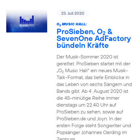
23. Juli 2020
O
MUSIC HALL:
2
ProSieben, O
&
2
SevenOne AdFactory
bündeln Kräfte
Der Musik-Sommer 2020 ist
gerettet. ProSieben startet mit der
„O
Music Hall“ ein neues Musik-
2
Talk-Format, das tiefe Einblicke in
das Leben von sechs Sängern und
Bands gibt. Ab 4. August 2020 ist
die 45-minütige Reihe immer
dienstags um 22.40 Uhr auf
ProSieben zu sehen, sowie auf
ProSieben.de und Joyn. In der
ersten Folge steht Songwriter und
Popsänger Johannes Oerding im
Zentrum.