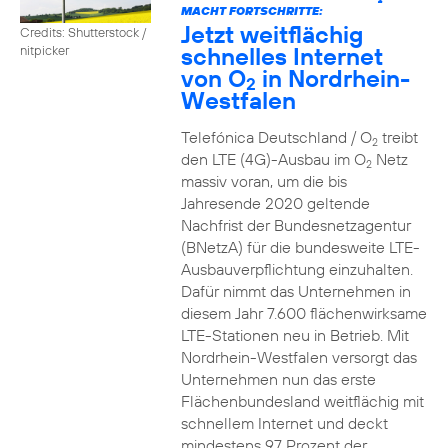
2
MACHT FORTSCHRITTE:
Jetzt weitflächig
Credits: Shutterstock /
schnelles Internet
nitpicker
von O
in Nordrhein-
2
Westfalen
Telefónica Deutschland / O
treibt
2
den LTE (4G)-Ausbau im O
Netz
2
massiv voran, um die bis
Jahresende 2020 geltende
Nachfrist der Bundesnetzagentur
(BNetzA) für die bundesweite LTE-
Ausbauverpflichtung einzuhalten.
Dafür nimmt das Unternehmen in
diesem Jahr 7.600 flächenwirksame
LTE-Stationen neu in Betrieb. Mit
Nordrhein-Westfalen versorgt das
Unternehmen nun das erste
Flächenbundesland weitflächig mit
schnellem Internet und deckt
mindestens 97 Prozent der