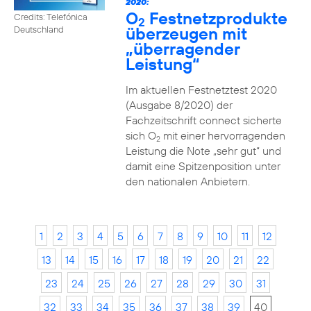
2020:
O
Festnetzprodukte
Credits: Telefónica
2
überzeugen mit
Deutschland
„überragender
Leistung“
Im aktuellen Festnetztest 2020
(Ausgabe 8/2020) der
Fachzeitschrift connect sicherte
sich O
mit einer hervorragenden
2
Leistung die Note „sehr gut“ und
damit eine Spitzenposition unter
den nationalen Anbietern.
1
2
3
4
5
6
7
8
9
10
11
12
13
14
15
16
17
18
19
20
21
22
23
24
25
26
27
28
29
30
31
32
33
34
35
36
37
38
39
40