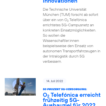
Innovationen
Die Technische Universität
München (TUM) forscht ab sofort
über ein von O
Telefónica
2
errichtetes 5G-Campusnetz an
konkreten Einsatzmöglichkeiten.
So wollen die
Wissenschaftler:innen
beispielsweise den Einsatz von
autonomen Transportfahrzeugen in
der Intralogistik durch 5G
verbessern.
14. Juli 2022
50 PROZENT 5G-VERSORGUNG:
O
Telefónica erreicht
2
frühzeitig 5G-
Ausbauziel für 2022