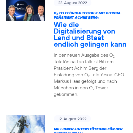
23. August 2022
O
TELEFÓNICA TECTALK MIT BITKOM-
2
PRÄSIDENT ACHIM BERG:
Wie die
Digitalisierung von
Land und Staat
endlich gelingen kann
In der neuen Ausgabe des O
2
Telefónica TecTalk ist Bitkom-
Präsident Achim Berg der
Einladung von O
Telefónica-CEO
2
Markus Haas gefolgt und nach
München in den O
Tower
2
gekommen.
12. August 2022
MILLIONEN-UNTERSTÜTZUNG FÜR DEN