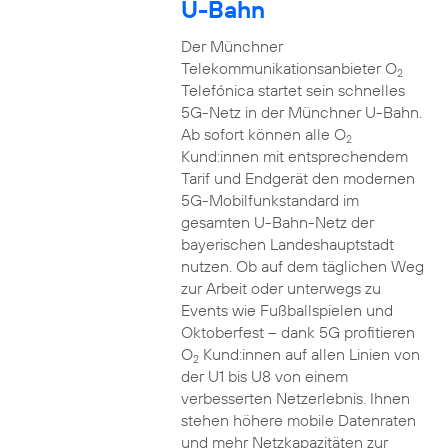
U-Bahn
Der Münchner
Telekommunikationsanbieter O
2
Telefónica startet sein schnelles
5G-Netz in der Münchner U-Bahn.
Ab sofort können alle O
2
Kund:innen mit entsprechendem
Tarif und Endgerät den modernen
5G-Mobilfunkstandard im
gesamten U-Bahn-Netz der
bayerischen Landeshauptstadt
nutzen. Ob auf dem täglichen Weg
zur Arbeit oder unterwegs zu
Events wie Fußballspielen und
Oktoberfest – dank 5G profitieren
O
Kund:innen auf allen Linien von
2
der U1 bis U8 von einem
verbesserten Netzerlebnis. Ihnen
stehen höhere mobile Datenraten
und mehr Netzkapazitäten zur