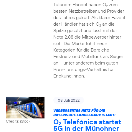
Telecom Handel haben O
zum
2
besten Netzbetreiber und Provider
des Jahres gekürt. Als klarer Favorit
der Händler hat sich O
an die
2
Spitze gesetzt und lässt mit der
Note 2,88 die Mitbewerber hinter
sich. Die Marke führt neun
Kategorien für die Bereiche
Festnetz und Mobilfunk als Sieger
an – unter anderem beim guten
Preis-Leistungs-Verhältnis für
Endkund:innen.
08. Juli 2022
VERBESSERTES NETZ FÜR DIE
BAYERISCHE LANDESHAUPTSTADT:
O
Telefónica startet
Credits: iStock
2
5G in der Münchner