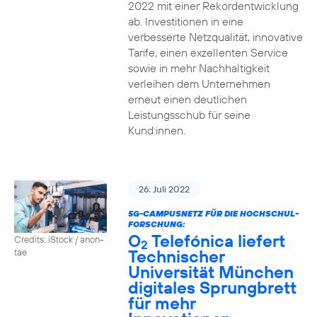
2022 mit einer Rekordentwicklung
ab. Investitionen in eine
verbesserte Netzqualität, innovative
Tarife, einen exzellenten Service
sowie in mehr Nachhaltigkeit
verleihen dem Unternehmen
erneut einen deutlichen
Leistungsschub für seine
Kund:innen.
26. Juli 2022
5G-CAMPUSNETZ FÜR DIE HOCHSCHUL-
FORSCHUNG:
O
Telefónica liefert
Credits: iStock / anon-
2
Technischer
tae
Universität München
digitales Sprungbrett
für mehr