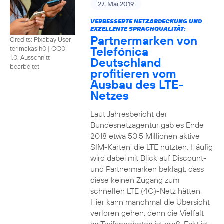
27. Mai 2019
VERBESSERTE NETZABDECKUNG UND
EXZELLENTE SPRACHQUALITÄT:
Partnermarken von
Credits: Pixabay User
Telefónica
terimakasih0
|
CC0
1.0, Ausschnitt
Deutschland
bearbeitet
profitieren vom
Ausbau des LTE-
Netzes
Laut Jahresbericht der
Bundesnetzagentur gab es Ende
2018 etwa 50,5 Millionen aktive
SIM-Karten, die LTE nutzten. Häufig
wird dabei mit Blick auf Discount-
und Partnermarken beklagt, dass
diese keinen Zugang zum
schnellen LTE (4G)-Netz hätten.
Hier kann manchmal die Übersicht
verloren gehen, denn die Vielfalt