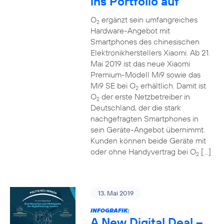
ins Portfolio auf
O
ergänzt sein umfangreiches
2
Hardware-Angebot mit
Smartphones des chinesischen
Elektronikherstellers Xiaomi. Ab 21.
Mai 2019 ist das neue Xiaomi
Premium-Modell Mi9 sowie das
Mi9 SE bei O
erhältlich. Damit ist
2
O
der erste Netzbetreiber in
2
Deutschland, der die stark
nachgefragten Smartphones in
sein Geräte-Angebot übernimmt.
Kunden können beide Geräte mit
oder ohne Handyvertrag bei O
[…]
2
13. Mai 2019
INFOGRAFIK:
A New Digital Deal –