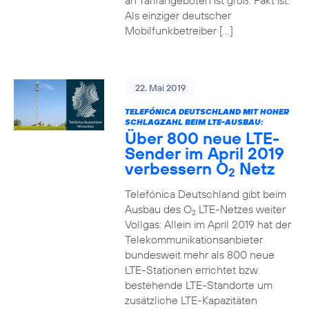
an Tarifangeboten ist groß. Fakt ist:
Als einziger deutscher
Mobilfunkbetreiber […]
22. Mai 2019
TELEFÓNICA DEUTSCHLAND MIT HOHER
SCHLAGZAHL BEIM LTE-AUSBAU:
Über 800 neue LTE-
Sender im April 2019
verbessern O
Netz
2
Telefónica Deutschland gibt beim
Ausbau des O
LTE-Netzes weiter
2
Vollgas: Allein im April 2019 hat der
Telekommunikationsanbieter
bundesweit mehr als 800 neue
LTE-Stationen errichtet bzw.
bestehende LTE-Standorte um
zusätzliche LTE-Kapazitäten