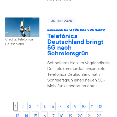
30. Juni 2026
BESSERES NETZ FÜR DAS VOGTLAND
Telefónica
Credits: Telefónica
Deutschland bringt
Deutschland
5G nach
Schreiersgrün
Schnelleres Netz im Vogtlandkreis:
Der Telekommunikationsanbieter
Telefónica Deutschland hat in
Schreiersgrün einen neuen 5G-
Mobilfunkstandort errichtet
1
2
3
4
5
6
7
8
9
10
11
12
13
14
15
16
17
18
19
20
21
22