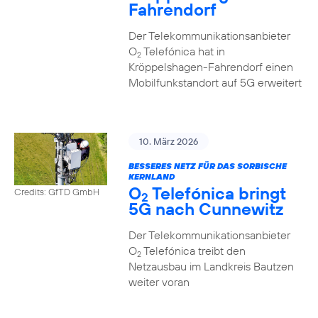
Fahrendorf
Der Telekommunikationsanbieter
O
Telefónica hat in
2
Kröppelshagen-Fahrendorf einen
Mobilfunkstandort auf 5G erweitert
10. März 2026
BESSERES NETZ FÜR DAS SORBISCHE
KERNLAND
O
Telefónica bringt
Credits: GfTD GmbH
2
5G nach Cunnewitz
Der Telekommunikationsanbieter
O
Telefónica treibt den
2
Netzausbau im Landkreis Bautzen
weiter voran