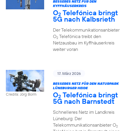
BESSERES NETZ FÜR DEN
KYFFHÄUSERKREIS
O
Telefónica bringt
2
5G nach Kalbsrieth
Der Telekommunikationsanbieter
O
Telefónica treibt den
2
Netzausbau im Kyffhäuserkreis
weiter voran
17. März 2026
BESSERES NETZ FÜR DEN NATURPARK
LÜNEBURGER HEIDE
O
Telefónica bringt
Credits: Jörg Borm
2
5G nach Barnstedt
Schnelleres Netz im Landkreis
Lüneburg: Der
Telekommunikationsanbieter O
2