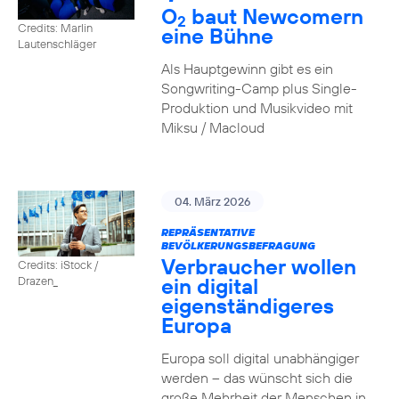
O
baut Newcomern
2
Credits: Marlin
eine Bühne
Lautenschläger
Als Hauptgewinn gibt es ein
Songwriting-Camp plus Single-
Produktion und Musikvideo mit
Miksu / Macloud
04. März 2026
REPRÄSENTATIVE
BEVÖLKERUNGSBEFRAGUNG
Verbraucher wollen
Credits: iStock /
ein digital
Drazen_
eigenständigeres
Europa
Europa soll digital unabhängiger
werden – das wünscht sich die
große Mehrheit der Menschen in