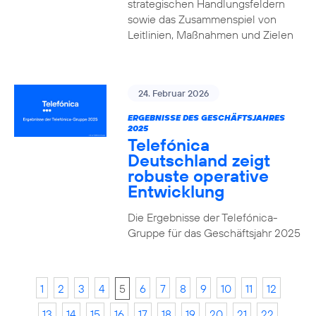
strategischen Handlungsfeldern
sowie das Zusammenspiel von
Leitlinien, Maßnahmen und Zielen
24. Februar 2026
ERGEBNISSE DES GESCHÄFTSJAHRES
2025
Telefónica
Deutschland zeigt
robuste operative
Entwicklung
Die Ergebnisse der Telefónica-
Gruppe für das Geschäftsjahr 2025
1
2
3
4
5
6
7
8
9
10
11
12
13
14
15
16
17
18
19
20
21
22