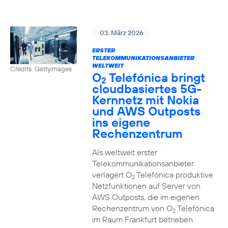
03. März 2026
ERSTER
TELEKOMMUNIKATIONSANBIETER
WELTWEIT
Credits: Gettyimages
O
Telefónica bringt
2
cloudbasiertes 5G-
Kernnetz mit Nokia
und AWS Outposts
ins eigene
Rechenzentrum
Als weltweit erster
Telekommunikationsanbieter
verlagert O
Telefónica produktive
2
Netzfunktionen auf Server von
AWS Outposts, die im eigenen
Rechenzentrum von O
Telefónica
2
im Raum Frankfurt betrieben