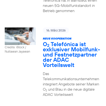
Telefónica hat in Barnstedt einen
neuen 5G-Mobilfunkstandort in
Betrieb genommen
16. März 2026
NEUE KOOPERATION
O
Telefónica ist
2
Credits: iStock /
exklusiver Mobilfunk-
Nuttawan Jayawan
und Festnetzpartner
der ADAC
Vorteilswelt
Das
Telekommunikationsunternehmen
integriert Angebote seiner Marken
O
und Blau in die neue digitale
2
ADAC Vorteilswelt