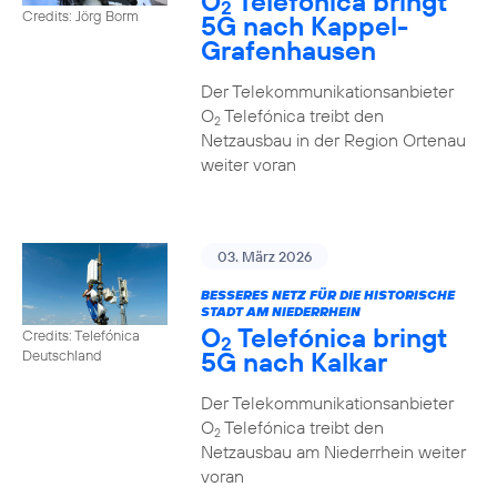
O
Telefónica bringt
2
Credits: Jörg Borm
5G nach Kappel-
Grafenhausen
Der Telekommunikationsanbieter
O
Telefónica treibt den
2
Netzausbau in der Region Ortenau
weiter voran
03. März 2026
BESSERES NETZ FÜR DIE HISTORISCHE
STADT AM NIEDERRHEIN
O
Telefónica bringt
Credits: Telefónica
2
5G nach Kalkar
Deutschland
Der Telekommunikationsanbieter
O
Telefónica treibt den
2
Netzausbau am Niederrhein weiter
voran