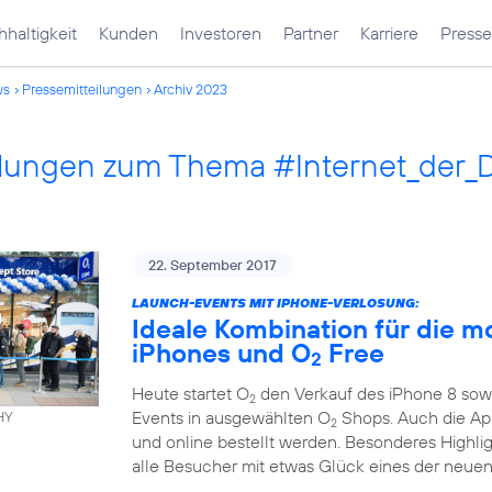
haltigkeit
Kunden
Investoren
Partner
Karriere
Presse
ws
Pressemitteilungen
Archiv 2023
ilungen zum Thema #Internet_der_
22. September 2017
LAUNCH-EVENTS MIT IPHONE-VERLOSUNG:
Ideale Kombination für die m
iPhones und O
Free
2
Heute startet O
den Verkauf des iPhone 8 sowi
2
Events in ausgewählten O
Shops. Auch die App
HY
2
und online bestellt werden. Besonderes Highli
alle Besucher mit etwas Glück eines der neuen