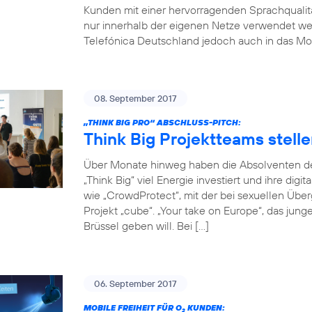
Kunden mit einer hervorragenden Sprachqualität
nur innerhalb der eigenen Netze verwendet w
Telefónica Deutschland jedoch auch in das Mob
08. September 2017
„THINK BIG PRO“ ABSCHLUSS-PITCH:
Think Big Projektteams stelle
Über Monate hinweg haben die Absolventen de
„Think Big“ viel Energie investiert und ihre digi
wie „CrowdProtect“, mit der bei sexuellen Übe
Projekt „cube“. „Your take on Europe“, das jun
Brüssel geben will. Bei […]
06. September 2017
MOBILE FREIHEIT FÜR O
KUNDEN:
2