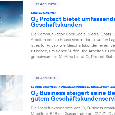
09. April 2020
SICHER ONLINE:
O
Protect bietet umfassende
2
Geschäftskunden
Die Kommunikation über Social Media, Chats- 
Arbeiten von zu Hause sind in der aktuellen L
ist es für Privat- wie Geschäftskunden einen 
zu haben, um sicher Surfen und Arbeiten zu k
gemeinsam mit McAfee bietet O
Protect Sicher
2
08. April 2020
STUDIE CONNECT KUNDENBAROMETER MOBILFUNK B2B
O
Business steigert seine Be
2
gutem Geschäftskundenserv
Die Mobilfunkangebote von O
Business erhal
2
Mobilfunk B2B die Gesamtnote gut (2,2)(1). O
s
2