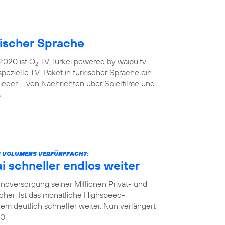
kischer Sprache
2020 ist O
TV Türkei powered by waipu.tv
2
 spezielle TV-Paket in türkischer Sprache ein
ieder – von Nachrichten über Spielfilme und
.
N VOLUMENS VERFÜNFFACHT:
 schneller endlos weiter
dversorgung seiner Millionen Privat- und
her: Ist das monatliche Highspeed-
m deutlich schneller weiter. Nun verlängert
0.