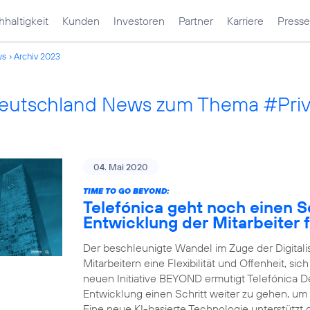
haltigkeit
Kunden
Investoren
Partner
Karriere
Presse
ws
Archiv 2023
Deutschland News zum Thema #Pri
04. Mai 2020
TIME TO GO BEYOND:
Telefónica geht noch einen Sc
Entwicklung der Mitarbeiter f
Der beschleunigte Wandel im Zuge der Digital
Mitarbeitern eine Flexibilität und Offenheit, sic
neuen Initiative BEYOND ermutigt Telefónica Deu
Entwicklung einen Schritt weiter zu gehen, um
Eine neue KI-basierte Technologie unterstützt