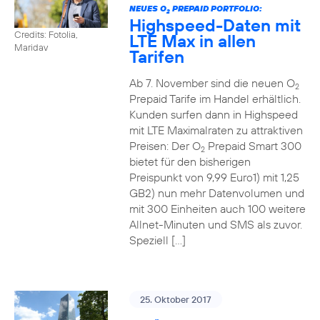
NEUES O
PREPAID PORTFOLIO:
2
Highspeed-Daten mit
Credits: Fotolia,
LTE Max in allen
Maridav
Tarifen
Ab 7. November sind die neuen O
2
Prepaid Tarife im Handel erhältlich.
Kunden surfen dann in Highspeed
mit LTE Maximalraten zu attraktiven
Preisen: Der O
Prepaid Smart 300
2
bietet für den bisherigen
Preispunkt von 9,99 Euro1) mit 1,25
GB2) nun mehr Datenvolumen und
mit 300 Einheiten auch 100 weitere
Allnet-Minuten und SMS als zuvor.
Speziell […]
25. Oktober 2017