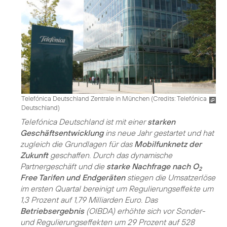
Telefónica Deutschland Zentrale in München (
Credits: Telefónica
Deutschland
)
Telefónica Deutschland ist mit einer
starken
Geschäftsentwicklung
ins neue Jahr gestartet und hat
zugleich die Grundlagen für das
Mobilfunknetz der
Zukunft
geschaffen. Durch das dynamische
Partnergeschäft und die
starke Nachfrage nach O
2
Free Tarifen und Endgeräten
stiegen die Umsatzerlöse
im ersten Quartal bereinigt um Regulierungseffekte um
1,3 Prozent auf 1,79 Milliarden Euro. Das
Betriebsergebnis
(OIBDA) erhöhte sich vor Sonder-
und Regulierungseffekten um 29 Prozent auf 528