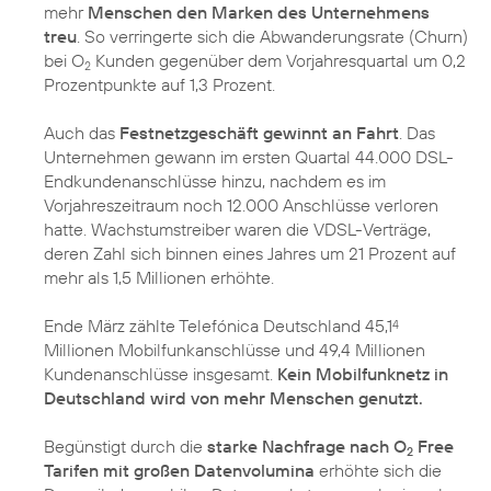
mehr
Menschen den Marken des Unternehmens
treu
. So verringerte sich die Abwanderungsrate (Churn)
bei O
Kunden gegenüber dem Vorjahresquartal um 0,2
2
Prozentpunkte auf 1,3 Prozent.
Auch das
Festnetzgeschäft gewinnt an Fahrt
. Das
Unternehmen gewann im ersten Quartal 44.000 DSL-
Endkundenanschlüsse hinzu, nachdem es im
Vorjahreszeitraum noch 12.000 Anschlüsse verloren
hatte. Wachstumstreiber waren die VDSL-Verträge,
deren Zahl sich binnen eines Jahres um 21 Prozent auf
mehr als 1,5 Millionen erhöhte.
Ende März zählte Telefónica Deutschland 45,1
4
Millionen Mobilfunkanschlüsse und 49,4 Millionen
Kundenanschlüsse insgesamt.
Kein Mobilfunknetz in
Deutschland wird von mehr Menschen genutzt.
Begünstigt durch die
starke Nachfrage nach O
Free
2
Tarifen mit großen Datenvolumina
erhöhte sich die