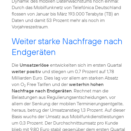
Dynamik des mobilen Datenwachstums noch einmal:
Durch das Mobilfunknetz von Telefónica Deutschland
flossen von Januar bis März 193.000 Terabyte (TB) an
Daten und damit 53 Prozent mehr als noch im
Vorjahreszeitraum.
Weiter starke Nachfrage nach
Endgeräten
Die
Umsatzerlöse
entwickelten sich im ersten Quartal
weiter positiv
und stiegen um 0,7 Prozent auf 1,78
Milliarden Euro. Dies lag vor allem am starken Absatz
von O
Free Tarifen und der
weiterhin hohen
2
Nachfrage nach Endgeräten
. Rechnet man die
Belastungen aus Regulierungsentscheidungen, vor
allem der Senkung der mobilen Terminierungsentgelte,
heraus, betrug der Umsatzanstieg 1,3 Prozent. Auf dieser
Basis wuchs der Umsatz aus Mobilfunkdienstleistungen
um 0,3 Prozent. Der Durchschnittsumsatz pro Kunde
blieb mit 9,80 Euro stabil gegenüber dem ersten Quartal