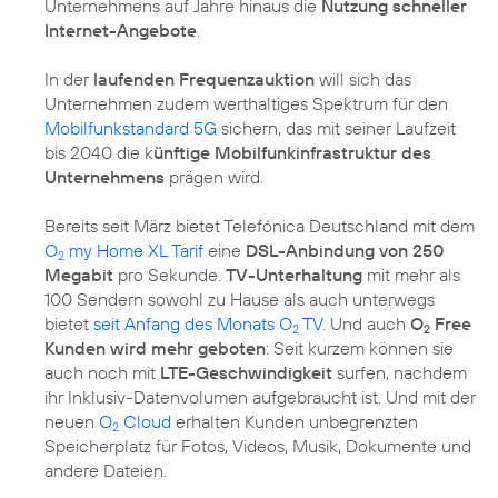
Unternehmens auf Jahre hinaus die
Nutzung schneller
Internet-Angebote
.
In der
laufenden Frequenzauktion
will sich das
Unternehmen zudem werthaltiges Spektrum für den
Mobilfunkstandard 5G
sichern, das mit seiner Laufzeit
bis 2040 die k
ünftige Mobilfunkinfrastruktur des
Unternehmens
prägen wird.
Bereits seit März bietet Telefónica Deutschland mit dem
O
my Home XL Tarif
eine
DSL-Anbindung von 250
2
Megabit
pro Sekunde.
TV-Unterhaltung
mit mehr als
100 Sendern sowohl zu Hause als auch unterwegs
bietet
seit Anfang des Monats O
TV
. Und auch
O
Free
2
2
Kunden wird mehr geboten
: Seit kurzem können sie
auch noch mit
LTE-Geschwindigkeit
surfen, nachdem
ihr Inklusiv-Datenvolumen aufgebraucht ist. Und mit der
neuen
O
Cloud
erhalten Kunden unbegrenzten
2
Speicherplatz für Fotos, Videos, Musik, Dokumente und
andere Dateien.