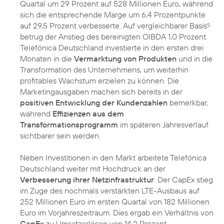
Quartal um 29 Prozent auf 528 Millionen Euro, während
sich die entsprechende Marge um 6,4 Prozentpunkte
auf 29,5 Prozent verbesserte. Auf vergleichbarer Basis
5
betrug der Anstieg des bereinigten OIBDA 1,0 Prozent.
Telefónica Deutschland investierte in den ersten drei
Monaten in die
Vermarktung von Produkten
und in die
Transformation des Unternehmens, um weiterhin
profitables Wachstum erzielen zu können. Die
Marketingausgaben machen sich bereits in der
positiven Entwicklung der Kundenzahlen
bemerkbar,
während
Effizienzen aus dem
Transformationsprogramm
im späteren Jahresverlauf
sichtbarer sein werden.
Neben Investitionen in den Markt arbeitete Telefónica
Deutschland weiter mit Hochdruck an der
Verbesserung ihrer Netzinfrastruktur
. Der CapEx stieg
im Zuge des nochmals verstärkten LTE-Ausbaus auf
252 Millionen Euro im ersten Quartal von 182 Millionen
Euro im Vorjahreszeitraum. Dies ergab ein Verhältnis von
CapEx
zu Umsatzerlösen von 14,2 Prozent.