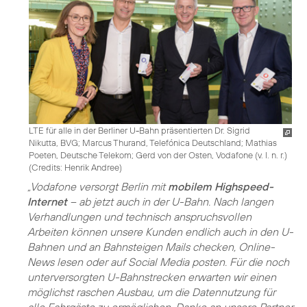
LTE für alle in der Berliner U-Bahn präsentierten Dr. Sigrid
Nikutta, BVG; Marcus Thurand, Telefónica Deutschland; Mathias
Poeten, Deutsche Telekom; Gerd von der Osten, Vodafone (v. l. n. r.)
(
Credits: Henrik Andree
)
„Vodafone versorgt Berlin mit
mobilem Highspeed-
Internet
– ab jetzt auch in der U-Bahn. Nach langen
Verhandlungen und technisch anspruchsvollen
Arbeiten können unsere Kunden endlich auch in den U-
Bahnen und an Bahnsteigen Mails checken, Online-
News lesen oder auf Social Media posten. Für die noch
unterversorgten U-Bahnstrecken erwarten wir einen
möglichst raschen Ausbau, um die Datennutzung für