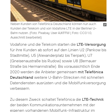
Neben Kunden von Telefónica Deutschland können nun auch
Kunden der Telekom und von Vodafone LTE in der Berliner U-
Bahn nutzen. (
Foto: Pixabay, User AJKFFM
|
Foto: CC0 1.0,
Ausschnitt bearbeitet
)
Vodafone und die Telekom starten die
LTE-Versorgung
für ihre Kunden ab sofort auf den Linien U2 (Pankow bis
Stadtmitte), U5 (Alexanderplatz bis Tierpark), U7
(Gneisenaustraße bis Rudow) sowie U8 (Bernauer
Straße bis Hermannstraße). Bis voraussichtlich Ende
2020 werden die Anbieter gemeinsam
mit Telefónica
Deutschland
weitere U-Bahn-Strecken mit schnellen
Datendiensten ausrüsten und die Mobilfunkversorgung
verbessern.
Zu diesem Zweck schaltet Telefónica die
LTE-Technik
der beiden Kommunikationsunternehmen mit der
eigenen vorhandenen Mobilfunk-Infrastruktur im