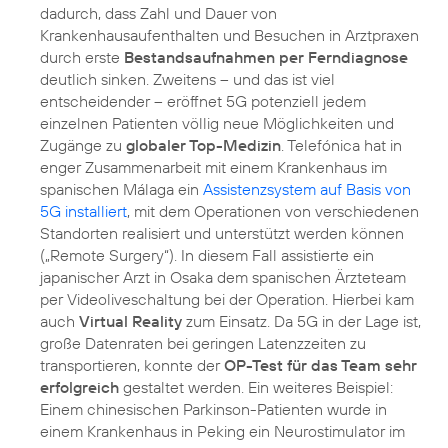
dadurch, dass Zahl und Dauer von
Krankenhausaufenthalten und Besuchen in Arztpraxen
durch erste
Bestandsaufnahmen per Ferndiagnose
deutlich sinken. Zweitens – und das ist viel
entscheidender – eröffnet 5G potenziell jedem
einzelnen Patienten völlig neue Möglichkeiten und
Zugänge zu
globaler Top-Medizin
. Telefónica hat in
enger Zusammenarbeit mit einem Krankenhaus im
spanischen Málaga ein
Assistenzsystem auf Basis von
5G installiert
, mit dem Operationen von verschiedenen
Standorten realisiert und unterstützt werden können
(„Remote Surgery“). In diesem Fall assistierte ein
japanischer Arzt in Osaka dem spanischen Ärzteteam
per Videoliveschaltung bei der Operation. Hierbei kam
auch
Virtual Reality
zum Einsatz. Da 5G in der Lage ist,
große Datenraten bei geringen Latenzzeiten zu
transportieren, konnte der
OP-Test für das Team sehr
erfolgreich
gestaltet werden. Ein weiteres Beispiel:
Einem chinesischen Parkinson-Patienten wurde in
einem Krankenhaus in Peking ein Neurostimulator im