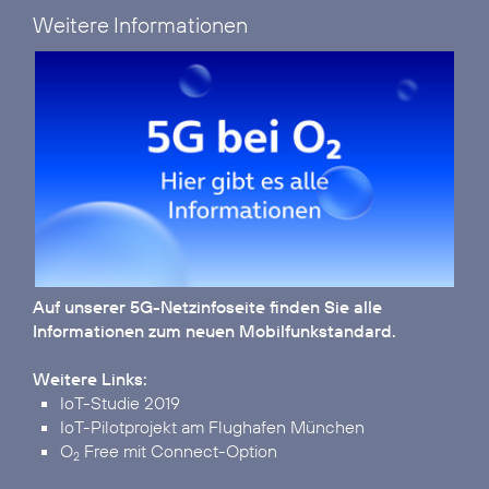
Weitere Informationen
Auf unserer
5G-Netzinfoseite
finden Sie alle
Informationen zum neuen Mobilfunkstandard.
Weitere Links:
IoT-Studie 2019
IoT-Pilotprojekt am Flughafen München
O
Free mit Connect-Option
2