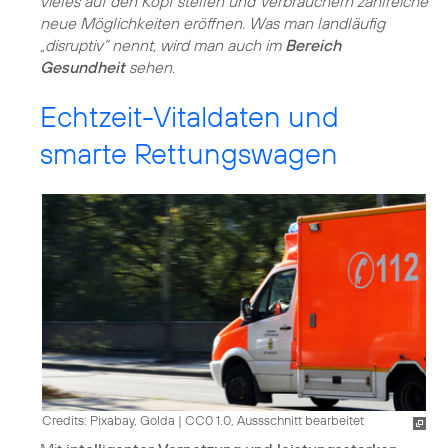
vieles auf den Kopf stellen und Verbrauchern zahlreiche
neue Möglichkeiten eröffnen. Was man landläufig
„disruptiv“ nennt, wird man auch im
Bereich
Gesundheit
sehen.
Echtzeit-Vitaldaten und
smarte Rettungswagen
Credits: Pixabay, Golda
|
CC0 1.0, Aussschnitt bearbeitet