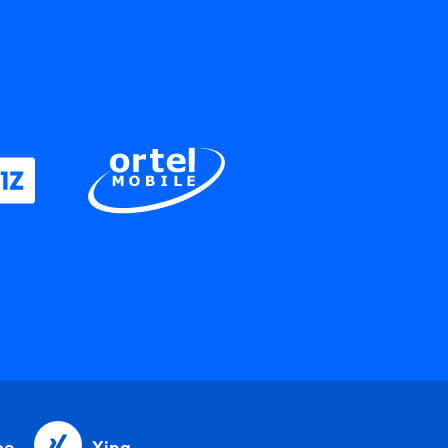
be
Xing