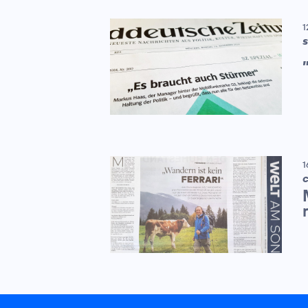
1
S
1
C