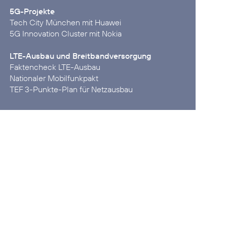
5G-Projekte
Tech City München mit Huawei
5G Innovation Cluster mit Nokia
LTE-Ausbau und Breitbandversorgung
Faktencheck LTE-Ausbau
Nationaler Mobilfunkpakt
TEF 3-Punkte-Plan für Netzausbau