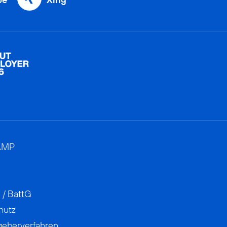
AMP
 / BattG
hutz
geberverfahren