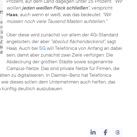
Prozent, auf dem Land dagegen unter 25 Prozent.
"Wir
wollen
jeden weißen Fleck schließen
"
, verspricht
Haas
, auch wenn er weiß, was das bedeutet:
"Wir
müssen noch viele Tausend Masten aufstellen."
Über diese wird zunächst vor allem der 4G-Standard
angeboten, der aber
"absolut flächendeckend"
, sagt
Haas. Auch bei
5G
will Telefónica von Anfang an dabei
sein, damit aber zunächst zwei Ziele verfolgen: Die
Abdeckung der größten Städte sowie sogenannte
Campus-Netze. Das sind private Netze für Firmen, die
ten zu digitalisieren. In Daimler-Benz hat Telefónica
 wie dieses sollen dem Unternehmen auch helfen, das
n
künftig deutlich auszubauen.