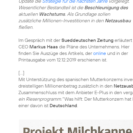
Update die
Strategie für die nächsten Jahre
vorgelegt.
Wesentlicher Bestandteil ist die
Beschleunigung des
aktuellen
Wachstums
. Als Grundlage sollen
zusätzliche Millionen-Investitionen in den
Netzausbau
fließen.
Im Gespräch mit der
Sueddeutschen Zeitung
erläutert
CEO
Markus Haas
die Pläne des Unternehmens. Hier
finden Sie Auszüge des Artikels, der
online
und in der
Printausgabe vom 12.12.2019 erschienen ist.
[...]
Mit Unterstützung des spanischen Mutterkonzerns inves
dreistelligen Millionenbetrag zusätzlich in den
Netzaus
Zusammenschluss mit dem Anbieter E-Plus in den ver
ein Riesenprogramm."
Was hilft: Der Mutterkonzern hat 
einer davon ist
Deutschland
.