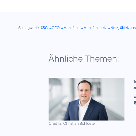
Schlagworte:
#5G
,
#CEO
,
#Mobilfunk
,
#Mobilfunknetz
,
#Netz
,
#Netzau
Ähnliche Themen:
1
C
Credits: Christian Schlueter