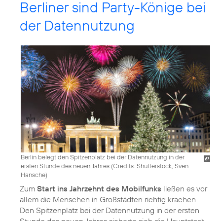
Berliner sind Party-Könige bei
der Datennutzung
Berlin belegt den Spitzenplatz bei der Datennutzung in der
ersten Stunde des neuen Jahres (
Credits: Shutterstock, Sven
Hansche
)
Zum
Start ins Jahrzehnt des Mobilfunks
ließen es vor
allem die Menschen in Großstädten richtig krachen.
Den Spitzenplatz bei der Datennutzung in der ersten
Stunde des neuen Jahres sicherte sich die Hauptstadt