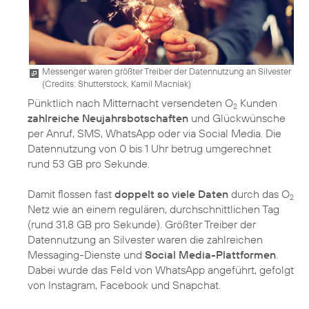
Messenger waren größter Treiber der Datennutzung an Silvester
(
Credits: Shutterstock, Kamil Macniak
)
Pünktlich nach Mitternacht versendeten O
Kunden
2
zahlreiche Neujahrsbotschaften
und Glückwünsche
per Anruf, SMS, WhatsApp oder via Social Media. Die
Datennutzung von 0 bis 1 Uhr betrug umgerechnet
rund 53 GB pro Sekunde.
Damit flossen fast
doppelt so viele Daten
durch das O
2
Netz wie an einem regulären, durchschnittlichen Tag
(rund 31,8 GB pro Sekunde). Größter Treiber der
Datennutzung an Silvester waren die zahlreichen
Messaging-Dienste und
Social Media-Plattformen
.
Dabei wurde das Feld von WhatsApp angeführt, gefolgt
von Instagram, Facebook und Snapchat.