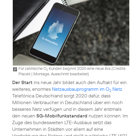
Für zahlreiche O
Kunden beginnt 2020 eine neue Ära (
Credits:
2
Placeit
|
Montage, Ausschnitt bearbeitet
)
Der Start
ins neue Jahr bildet auch den Auftakt für ein
weiteres, enormes
Netzausbauprogramm im O
Netz
.
2
Telefónica Deutschland sorgt 2020 dafür, dass
Millionen Verbraucher in Deutschland über ein noch
besseres Netz verfügen und in diesem Jahr erstmals
den neuen
5G-Mobilfunkstandard
nutzen können. Im
Zuge des bundesweiten LTE-Ausbaus setzt das
Unternehmen in Städten vor allem auf eine
Verdichtung des Netzes und stellt zusätzliche LTE (4G)-