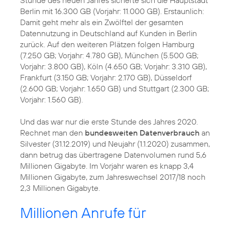
Berlin mit 16.300 GB (Vorjahr: 11.000 GB). Erstaunlich:
Damit geht mehr als ein Zwölftel der gesamten
Datennutzung in Deutschland auf Kunden in Berlin
zurück. Auf den weiteren Plätzen folgen Hamburg
(7.250 GB; Vorjahr: 4.780 GB), München (5.500 GB;
Vorjahr: 3.800 GB), Köln (4.650 GB; Vorjahr: 3.310 GB),
Frankfurt (3.150 GB; Vorjahr: 2.170 GB), Düsseldorf
(2.600 GB; Vorjahr: 1.650 GB) und Stuttgart (2.300 GB;
Vorjahr: 1.560 GB).
Und das war nur die erste Stunde des Jahres 2020.
Rechnet man den
bundesweiten Datenverbrauch
an
Silvester (31.12.2019) und Neujahr (1.1.2020) zusammen,
dann betrug das übertragene Datenvolumen rund 5,6
Millionen Gigabyte. Im Vorjahr waren es knapp 3,4
Millionen Gigabyte, zum Jahreswechsel 2017/18 noch
2,3 Millionen Gigabyte.
Millionen Anrufe für