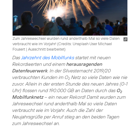
Zum Jahreswechsel wurden rund anderthalb Mal so viele Daten
verbraucht wie im Vorjahr! (
Credits: Unsplash User Michael
Fousert
|
Ausschnitt bearbeitet
)
Das
Jahrzehnt des Mobilfunks
startet mit neuen
Rekordwerten und einem
herausragenden
Datenfeuerwerk
. In der Silvesternacht 2019/20
verbrauchten Kunden im O
Netz so viele Daten wie nie
2
zuvor. Allein in der ersten Stunde des neuen Jahres (0-1
Uhr) flossen rund 190.000 GB an Daten durch das
O
2
Mobilfunknetz
– ein neuer Rekord! Damit wurden zum
Jahreswechsel rund anderthalb Mal so viele Daten
verbraucht wie im Vorjahr. Auch die Zahl der
Neujahrsgrüße per Anruf stieg an den beiden Tagen
zum Jahreswechsel an.