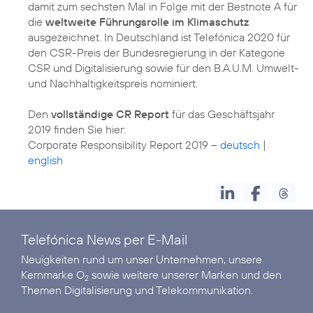
damit zum sechsten Mal in Folge mit der Bestnote A für
die
weltweite Führungsrolle im Klimaschutz
ausgezeichnet. In Deutschland ist Telefónica 2020 für
den CSR-Preis der Bundesregierung in der Kategorie
CSR und Digitalisierung sowie für den B.A.U.M. Umwelt-
und Nachhaltigkeitspreis nominiert.
Den
vollständige CR Report
für das Geschäftsjahr
2019 finden Sie hier:
Corporate Responsibility Report 2019 –
deutsch
|
english
Telefónica News per E-Mail
Neuigkeiten rund um unser Unternehmen, unsere
Kernmarke O
sowie weitere unserer Marken und den
2
Themen Digitalisierung und Telekommunikation.