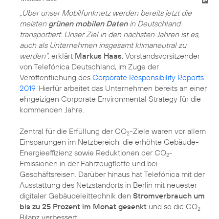
„Über unser Mobilfunknetz werden bereits jetzt die
meisten
grünen mobilen Daten
in Deutschland
transportiert. Unser Ziel in den nächsten Jahren ist es,
auch als Unternehmen insgesamt klimaneutral zu
werden“
, erklärt
Markus Haas
, Vorstandsvorsitzender
von Telefónica Deutschland, im Zuge der
Veröffentlichung des
Corporate Responsibility Reports
2019
. Hierfür arbeitet das Unternehmen bereits an einer
ehrgeizigen Corporate Environmental Strategy für die
kommenden Jahre.
Zentral für die Erfüllung der CO
-Ziele waren vor allem
2
Einsparungen im Netzbereich, die erhöhte Gebäude-
Energieeffizienz sowie Reduktionen der
CO
-
2
Emissionen
in der Fahrzeugflotte und bei
Geschäftsreisen. Darüber hinaus hat Telefónica mit der
Ausstattung des Netzstandorts in Berlin mit neuester
digitaler Gebäudeleittechnik den
Stromverbrauch um
bis zu 25 Prozent im Monat gesenkt
und so die CO
-
2
Bilanz verbessert.