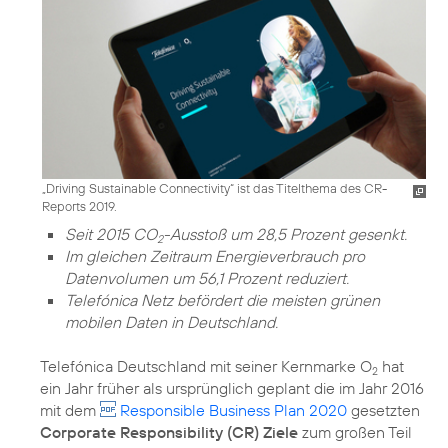
„Driving Sustainable Connectivity“ ist das Titelthema des CR-
Reports 2019.
Seit 2015 CO
-Ausstoß um 28,5 Prozent gesenkt.
2
Im gleichen Zeitraum Energieverbrauch pro
Datenvolumen um 56,1 Prozent reduziert.
Telefónica Netz befördert die meisten grünen
mobilen Daten in Deutschland.
Telefónica Deutschland mit seiner Kernmarke O
hat
2
ein Jahr früher als ursprünglich geplant die im Jahr 2016
mit dem
Responsible Business Plan 2020
gesetzten
Corporate Responsibility (CR) Ziele
zum großen Teil