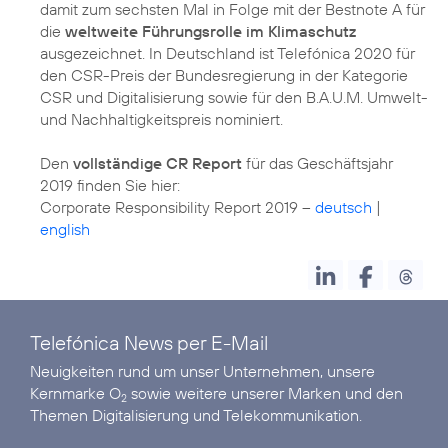
damit zum sechsten Mal in Folge mit der Bestnote A für
die
weltweite Führungsrolle im Klimaschutz
ausgezeichnet. In Deutschland ist Telefónica 2020 für
den CSR-Preis der Bundesregierung in der Kategorie
CSR und Digitalisierung sowie für den B.A.U.M. Umwelt-
und Nachhaltigkeitspreis nominiert.
Den
vollständige CR Report
für das Geschäftsjahr
2019 finden Sie hier:
Corporate Responsibility Report 2019 –
deutsch
|
english
Telefónica News per E-Mail
Neuigkeiten rund um unser Unternehmen, unsere
Kernmarke O
sowie weitere unserer Marken und den
2
Themen Digitalisierung und Telekommunikation.