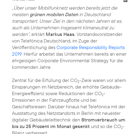
„Über unser Mobilfunknetz werden bereits jetzt die
meisten
grünen mobilen Daten
in Deutschland
transportiert. Unser Ziel in den nächsten Jahren ist es,
auch als Unternehmen insgesamt klimaneutral zu
werden“
, erklärt
Markus Haas
, Vorstandsvorsitzender
von Telefónica Deutschland, im Zuge der
Veröffentlichung des
Corporate Responsibility Reports
2019
. Hierfür arbeitet das Unternehmen bereits an einer
ehrgeizigen Corporate Environmental Strategy für die
kommenden Jahre.
Zentral für die Erfüllung der CO
-Ziele waren vor allem
2
Einsparungen im Netzbereich, die erhöhte Gebäude-
Energieeffizienz sowie Reduktionen der
CO
-
2
Emissionen
in der Fahrzeugflotte und bei
Geschäftsreisen. Darüber hinaus hat Telefónica mit der
Ausstattung des Netzstandorts in Berlin mit neuester
digitaler Gebäudeleittechnik den
Stromverbrauch um
bis zu 25 Prozent im Monat gesenkt
und so die CO
-
2
Bilanz verbessert.