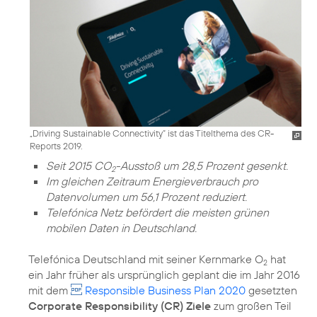
„Driving Sustainable Connectivity“ ist das Titelthema des CR-
Reports 2019.
Seit 2015 CO
-Ausstoß um 28,5 Prozent gesenkt.
2
Im gleichen Zeitraum Energieverbrauch pro
Datenvolumen um 56,1 Prozent reduziert.
Telefónica Netz befördert die meisten grünen
mobilen Daten in Deutschland.
Telefónica Deutschland mit seiner Kernmarke O
hat
2
ein Jahr früher als ursprünglich geplant die im Jahr 2016
mit dem
Responsible Business Plan 2020
gesetzten
Corporate Responsibility (CR) Ziele
zum großen Teil