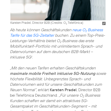
Karsten Pradel, Director B2B (
Credits: O
Telefónica
)
2
Ab heute können Geschäftskunden
neue O
Business
2
Tarife für das 5G-Zeitalter
buchen. Zu einem Top-Preis-
Leistungs-Verhältnis bietet O
Business das erste
2
Mobilfunktarif-Portfolio mit unlimitiertem Sprach- und
Datenvolumen auf dem deutschen B2B-Markt –
inklusive 5G
.
1
„Mit den neuen Tarifen erhalten Geschäftskunden
maximale mobile Freiheit inklusive 5G-Nutzung
sowie
höchste Flexibilität. Unbegrenztes Sprach- und
Datenvolumen wird für unsere Geschäftskunden zum
Neuen Normal“,
erklärt
Karsten Pradel
, Director B2B
bei Telefónica Deutschland.
„Für unsere O
Business
2
Kunden schaffen wir damit ein attraktives 5G-
Gesamtpaket im Geschäftskunden-Segment – mit