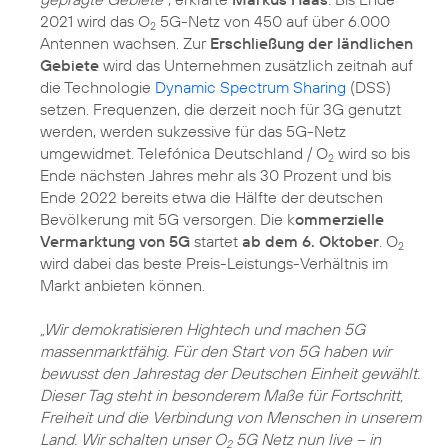
2021 wird das O
5G-Netz von 450 auf über 6.000
2
Antennen wachsen. Zur
Erschließung der ländlichen
Gebiete
wird das Unternehmen zusätzlich zeitnah auf
die Technologie
Dynamic Spectrum Sharing
(DSS)
setzen. Frequenzen, die derzeit noch für 3G genutzt
werden, werden sukzessive für das 5G-Netz
umgewidmet. Telefónica Deutschland / O
wird so bis
2
Ende nächsten Jahres mehr als 30 Prozent und bis
Ende 2022 bereits etwa die Hälfte der deutschen
Bevölkerung mit 5G versorgen. Die k
ommerzielle
Vermarktung von 5G
startet
ab dem 6. Oktober
. O
2
wird dabei das beste Preis-Leistungs-Verhältnis im
Markt anbieten können.
„Wir demokratisieren Hightech und machen 5G
massenmarktfähig. Für den Start von 5G haben wir
bewusst den Jahrestag der Deutschen Einheit gewählt.
Dieser Tag steht in besonderem Maße für Fortschritt,
Freiheit und die Verbindung von Menschen in unserem
Land. Wir schalten unser O
5G Netz nun live – in
2