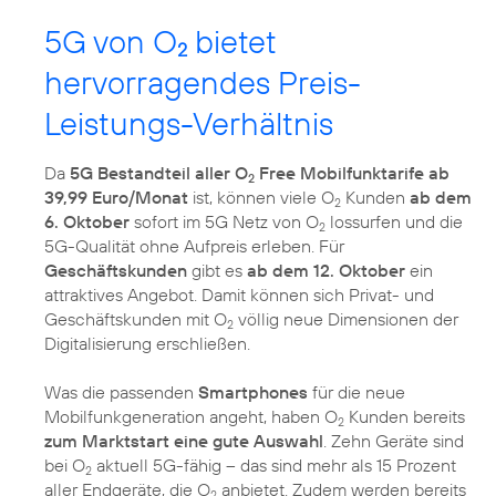
5G von O
bietet
2
hervorragendes Preis-
Leistungs-Verhältnis
Da
5G Bestandteil aller O
Free Mobilfunktarife ab
2
39,99 Euro/Monat
ist, können viele O
Kunden
ab dem
2
6. Oktober
sofort im 5G Netz von O
lossurfen und die
2
5G-Qualität ohne Aufpreis erleben. Für
Geschäftskunden
gibt es
ab dem 12. Oktober
ein
attraktives Angebot. Damit können sich Privat- und
Geschäftskunden mit O
völlig neue Dimensionen der
2
Digitalisierung erschließen.
Was die passenden
Smartphones
für die neue
Mobilfunkgeneration angeht, haben O
Kunden bereits
2
zum Marktstart eine gute Auswahl
. Zehn Geräte sind
bei O
aktuell 5G-fähig – das sind mehr als 15 Prozent
2
aller Endgeräte, die O
anbietet. Zudem werden bereits
2