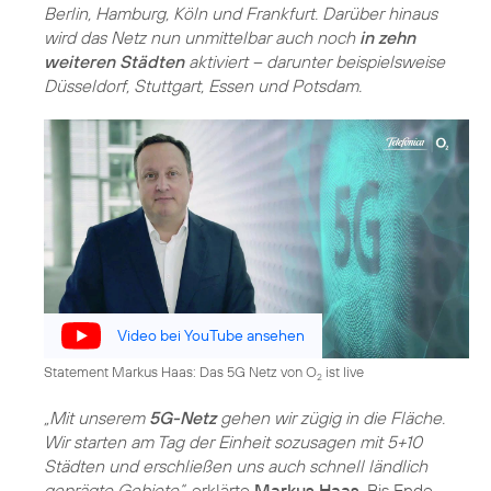
Berlin, Hamburg, Köln und Frankfurt. Darüber hinaus
wird das Netz nun unmittelbar auch noch
in zehn
weiteren Städten
aktiviert – darunter beispielsweise
Düsseldorf, Stuttgart, Essen und Potsdam.
Video bei YouTube ansehen
Statement Markus Haas: Das 5G Netz von O
ist live
2
„Mit unserem
5G-Netz
gehen wir zügig in die Fläche.
Wir starten am Tag der Einheit sozusagen mit 5+10
Städten und erschließen uns auch schnell ländlich
geprägte Gebiete“
, erklärte
Markus Haas
. Bis Ende