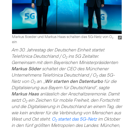
Markus Soeder und Markus Haas schalten das 5G-Netz von O
2
ein
Am 30. Jahrestag der Deutschen Einheit startet
Telefónica Deutschland / O
ins 5G Zeitalter.
2
Gemeinsam mit dem Bayerischen Ministerpräsidenten
Markus Söder
schaltet der CEO des Münchener
Unternehmens Telefónica Deutschland / O
das 5G-
2
Netz von O
an. „
Wir starten den Datenturbo
für die
2
Digitalisierung aus Bayern für Deutschland“, sagte
Markus Haas
anlässlich der Anschaltzeremonie. Damit
setzt O
ein Zeichen für mobile Freiheit, den Fortschritt
2
und die Digitalisierung in Deutschland an einem Tag, der
wie kein anderer für die Verbindung von Menschen aus
West und Ost steht.
O
startet das 5G-Netz
im Oktober
2
in den fünf größten Metropolen des Landes: München,