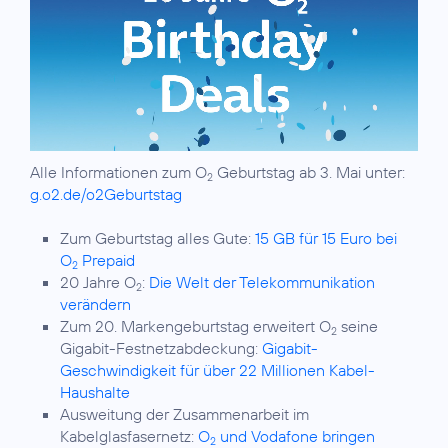
Alle Informationen zum O
Geburtstag ab 3. Mai unter:
2
g.o2.de/o2Geburtstag
Zum Geburtstag alles Gute:
15 GB für 15 Euro bei
O
Prepaid
2
20 Jahre O
:
Die Welt der Telekommunikation
2
verändern
Zum 20. Markengeburtstag erweitert O
seine
2
Gigabit-Festnetzabdeckung:
Gigabit-
Geschwindigkeit für über 22 Millionen Kabel-
Haushalte
Ausweitung der Zusammenarbeit im
Kabelglasfasernetz:
O
und Vodafone bringen
2