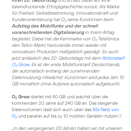
beeindruckende Erfolgsgeschichte zurück. Als Marke
für Freiheit, Selbstbestimmung, Innovationskraft und
Kundenorientierung hat O
seine Kund:innen beim
2
Aufstieg des Mobilfunks und der schnell
voranschreitenden Digitalisierung
in ihrem Alltag
begleitet. Dabei hat die Kernmarke von O
Telefónica
2
den Telko-Markt hierzulande immer wieder mit
innovativen Produkten maßgeblich geprägt. So auch
jetzt anlässlich des 20. Geburtstags mit dem
Aktionstarif
O
Grow
. Es ist der erste Mobilfunktarif Deutschlands,
2
der automatisch entlang der zunehmenden
Datennutzung mitwächst: Kund:innen wird jedes Jahr 10
GB monatlich ohne Aufpreis automatisch aufgebucht.
O
Grow
startet mit 40 GB und wächst über die
2
kommenden 20 Jahre auf 240 GB an. Das steigende
Datenvolumen lässt sich auch über das
5G-Netz von
O
und parallel auf bis zu 10 mobilen Geräten nutzen.
1)
2
„In den vergangenen 20 Jahren haben wir mit unseren