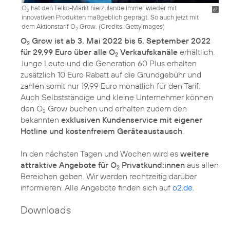
O
hat den Telko-Markt hierzulande immer wieder mit
2
innovativen Produkten maßgeblich geprägt. So auch jetzt mit
dem Aktionstarif O
Grow. (
Credits: Gettyimages
)
2
O
Grow ist ab 3. Mai 2022 bis 5. September 2022
2
für 29,99 Euro über alle O
Verkaufskanäle
erhältlich.
2
Junge Leute und die Generation 60 Plus erhalten
zusätzlich 10 Euro Rabatt auf die Grundgebühr und
zahlen somit nur 19,99 Euro monatlich für den Tarif.
Auch Selbstständige und kleine Unternehmer können
den O
Grow buchen und erhalten zudem den
2
bekannten
exklusiven Kundenservice mit eigener
Hotline und kostenfreiem Geräteaustausch
.
In den nächsten Tagen und Wochen wird es
weitere
attraktive Angebote für O
Privatkund:innen
aus allen
2
Bereichen geben. Wir werden rechtzeitig darüber
informieren. Alle Angebote finden sich auf
o2.de
.
Downloads