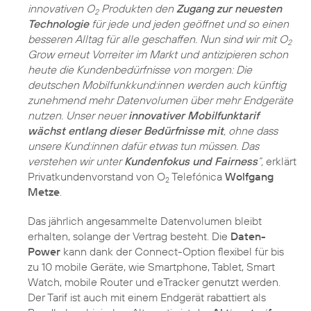
innovativen O
Produkten den
Zugang zur neuesten
2
Technologie
für jede und jeden geöffnet und so einen
besseren Alltag für alle geschaffen. Nun sind wir mit O
2
Grow erneut Vorreiter im Markt und antizipieren schon
heute die Kundenbedürfnisse von morgen: Die
deutschen Mobilfunkkund:innen werden auch künftig
zunehmend mehr Datenvolumen über mehr Endgeräte
nutzen. Unser neuer
innovativer Mobilfunktarif
wächst entlang dieser Bedürfnisse mit
, ohne dass
unsere Kund:innen dafür etwas tun müssen. Das
verstehen wir unter
Kundenfokus und Fairness
“,
erklärt
Privatkundenvorstand von O
Telefónica
Wolfgang
2
Metze
.
Das jährlich angesammelte Datenvolumen bleibt
erhalten, solange der Vertrag besteht. Die
Daten-
Power
kann dank der Connect-Option flexibel für bis
zu 10 mobile Geräte, wie Smartphone, Tablet, Smart
Watch, mobile Router und eTracker genutzt werden.
Der Tarif ist auch mit einem Endgerät rabattiert als