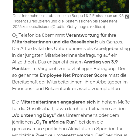
Das Unternehmen strebt an, seine Scope 1 & 2 Emissionen um 95
Prozent zu reduzieren und die Restemissionen bis spätestens
2025 zu neutralisieren (
Credits: Gettyimages (edited)
)
O
Telefónica übernimmt
Verantwortung für ihre
2
Mitarbeiter:innen und die Gesellschaft
als Ganzes.
Die Attraktivität des Unternehmens als Arbeitgeber stieg
in der jüngsten Mitarbeiter:innenbefragung auf ein
Allzeithoch. Das entspricht einem
Anstieg von 3,9
Punkte
n im Vergleich zur letztjährigen Befragung. Der
so genannte
Employee Net Promoter Score
misst die
Bereitschaft der Mitarbeiter:innen, ihren Arbeitgeber im
Freundes- und Bekanntenkreis weiterzuempfehlen.
Die
Mitarbeiter:innen engagieren sich
in hohem Maße
für die Gesellschaft, etwa durch die Teilnahme an den
„Volunteering Days“
des Unternehmens oder dem
jährlichen
„O
Telefónica Run“
, bei dem die
2
gemeinsamen sportlichen Aktivitäten in Spenden für
wohltätige Zwecke umgesetzt werden. Darüber hinaus