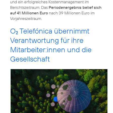
und ein erfolgreiches Kostenmanagement im
Berichtszeitraum. Das
Periodenergebnis belief sich
auf 41 Millionen Euro
nach 39 Millionen Euro im
Vorjahreszeitraum.
O
Telefónica übernimmt
2
Verantwortung für ihre
Mitarbeiter:innen und die
Gesellschaft