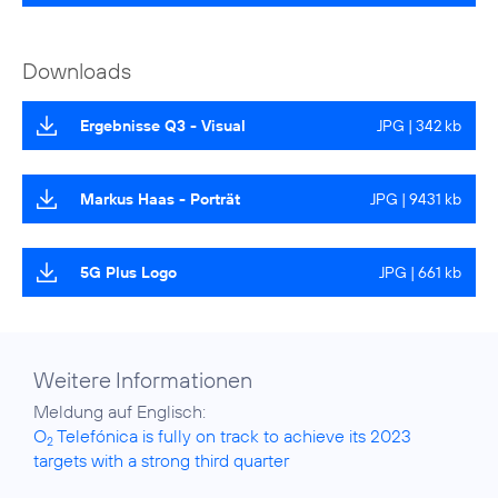
Downloads
Ergebnisse Q3 - Visual
JPG | 342 kb
Markus Haas - Porträt
JPG | 9431 kb
5G Plus Logo
JPG | 661 kb
Weitere Informationen
O
Telefónica is fully on track to achieve its 2023
2
targets with a strong third quarter