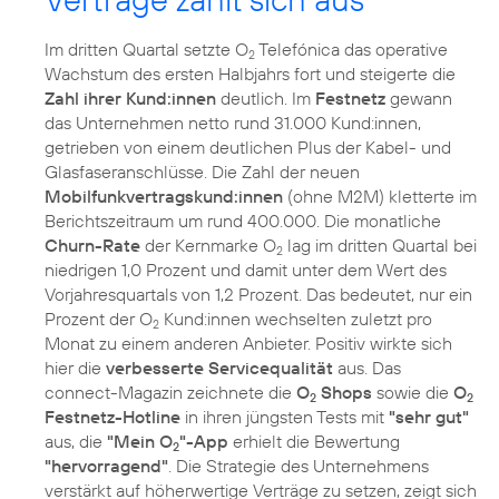
Im dritten Quartal setzte O
Telefónica das operative
2
Wachstum des ersten Halbjahrs fort und steigerte die
Zahl ihrer Kund:innen
deutlich. Im
Festnetz
gewann
das Unternehmen netto rund 31.000 Kund:innen,
getrieben von einem deutlichen Plus der Kabel- und
Glasfaseranschlüsse. Die Zahl der neuen
Mobilfunkvertragskund:innen
(ohne M2M) kletterte im
Berichtszeitraum um rund 400.000. Die monatliche
Churn-Rate
der Kernmarke O
lag im dritten Quartal bei
2
niedrigen 1,0 Prozent und damit unter dem Wert des
Vorjahresquartals von 1,2 Prozent. Das bedeutet, nur ein
Prozent der O
Kund:innen wechselten zuletzt pro
2
Monat zu einem anderen Anbieter. Positiv wirkte sich
hier die
verbesserte Servicequalität
aus. Das
connect-Magazin zeichnete die
O
Shops
sowie die
O
2
2
Festnetz-Hotline
in ihren jüngsten Tests mit
"sehr gut"
aus, die
"Mein O
"-App
erhielt die Bewertung
2
"hervorragend"
. Die Strategie des Unternehmens
verstärkt auf höherwertige Verträge zu setzen, zeigt sich