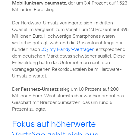
Mobilfunkserviceumsatz
, der um 3,4 Prozent auf 1,523
Milliarden Euro stieg.
Der Hardware-Umsatz verringerte sich im dritten
Quartal im Vergleich zum Vorjahr um 2,1 Prozent auf 395
Millionen Euro. Hochwertige Smartphones waren
weiterhin gefragt, während die Gesamtnachfrage der
Kunden nach
„O
my Handy“-Verträgen
entsprechend
2
dem deutschen Markt etwas schwächer ausfiel. Diese
Entwicklung hatte das Unternehmen nach den
vorangegangenen Rekordquartalen beim Hardware-
Umsatz erwartet.
Der
Festnetz-Umsatz
stieg um 1,8 Prozent auf 208
Millionen Euro. Wachstumstreiber war hier erneut das
Geschäft mit Breitbandumsätzen, das um rund 6
Prozent zulegte.
Fokus auf höherwerte
Verträge zahlt sich aus