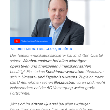
Statement Markus Haas, CEO O
Telefónica
2
Der Telekommunikationsanbieter hat im dritten Quartal
seinen
Wachstumskurs bei allen wichtigen
operativen und finanziellen Finanzkennzahlen
bestätigt. Ein starkes
Kund:innenwachstum
übersetzte
sich in
Umsatz- und Ergebniszuwachs
. Zugleich treibt
das Unternehmen seinen
Netzausbau
voran und macht
insbesondere bei der 5G Versorgung weiter große
Fortschritte.
„Wir sind
im dritten Quartal
bei allen wichtigen
Kennziffern gewachsen. Das zeigt, wie solide das