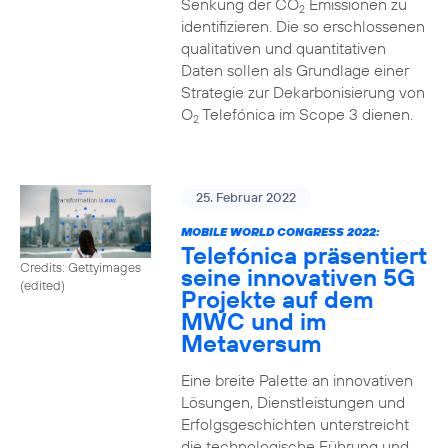
Senkung der CO
Emissionen zu
2
identifizieren. Die so erschlossenen
qualitativen und quantitativen
Daten sollen als Grundlage einer
Strategie zur Dekarbonisierung von
O
Telefónica im Scope 3 dienen.
2
25. Februar 2022
MOBILE WORLD CONGRESS 2022:
Telefónica präsentiert
Credits: Gettyimages
seine innovativen 5G
(edited)
Projekte auf dem
MWC und im
Metaversum
Eine breite Palette an innovativen
Lösungen, Dienstleistungen und
Erfolgsgeschichten unterstreicht
die technologische Führung und