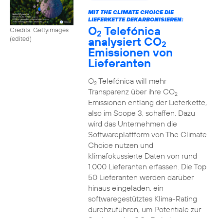
MIT THE CLIMATE CHOICE DIE
LIEFERKETTE DEKARBONISIEREN:
O
Telefónica
Credits: Gettyimages
2
analysiert CO
(edited)
2
Emissionen von
Lieferanten
O
Telefónica will mehr
2
Transparenz über ihre CO
2
Emissionen entlang der Lieferkette,
also im Scope 3, schaffen. Dazu
wird das Unternehmen die
Softwareplattform von The Climate
Choice nutzen und
klimafokussierte Daten von rund
1.000 Lieferanten erfassen. Die Top
50 Lieferanten werden darüber
hinaus eingeladen, ein
softwaregestütztes Klima-Rating
durchzuführen, um Potentiale zur