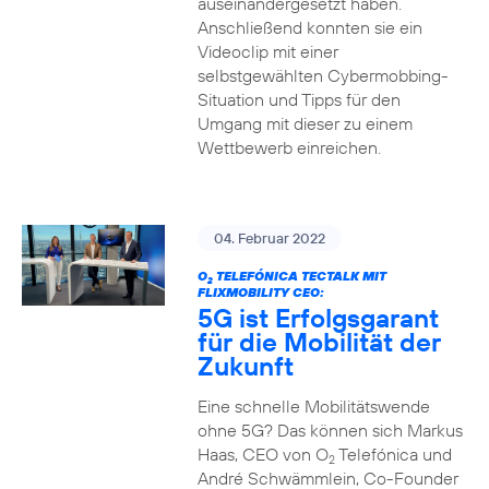
auseinandergesetzt haben.
Anschließend konnten sie ein
Videoclip mit einer
selbstgewählten Cybermobbing-
Situation und Tipps für den
Umgang mit dieser zu einem
Wettbewerb einreichen.
04. Februar 2022
O
TELEFÓNICA TECTALK MIT
2
FLIXMOBILITY CEO:
5G ist Erfolgsgarant
für die Mobilität der
Zukunft
Eine schnelle Mobilitätswende
ohne 5G? Das können sich Markus
Haas, CEO von O
Telefónica und
2
André Schwämmlein, Co-Founder