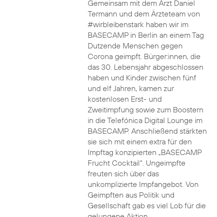
Gemeinsam mit dem Arzt Daniel
Termann und dem Ärzteteam von
#wirbleibenstark haben wir im
BASECAMP in Berlin an einem Tag
Dutzende Menschen gegen
Corona geimpft. Bürger:innen, die
das 30. Lebensjahr abgeschlossen
haben und Kinder zwischen fünf
und elf Jahren, kamen zur
kostenlosen Erst- und
Zweitimpfung sowie zum Boostern
in die Telefónica Digital Lounge im
BASECAMP. Anschließend stärkten
sie sich mit einem extra für den
Impftag konzipierten „BASECAMP
Frucht Cocktail“. Ungeimpfte
freuten sich über das
unkomplizierte Impfangebot. Von
Geimpften aus Politik und
Gesellschaft gab es viel Lob für die
gelungene Aktion.