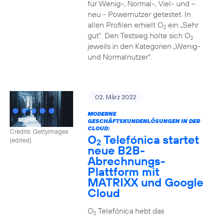
für Wenig-, Normal-, Viel- und –
neu - Powernutzer getestet. In
allen Profilen erhielt O
ein „Sehr
2
gut“. Den Testsieg holte sich O
2
jeweils in den Kategorien „Wenig-
und Normalnutzer“.
02. März 2022
MODERNE
GESCHÄFTSKUNDENLÖSUNGEN IN DER
CLOUD:
Credits: Gettyimages
O
Telefónica startet
(edited)
2
neue B2B-
Abrechnungs-
Plattform mit
MATRIXX und Google
Cloud
O
Telefónica hebt das
2