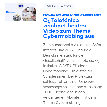
08. Februar 2022
PROJEKTTAG ZUM SAFER INTERNET DAY:
O
Telefónica
2
zeichnet bestes
Video zum Thema
Cybermobbing aus
Zum bundesweite Aktionstag Safer
Internet Day 2022 “Fit für die
Demokratie, stark für die
Gesellschaft” veranstaltete die O
2
Initiative „WAKE UP!“ einen
Cybermobbing-Projekttag für
Schüler:innen. Der Projekttag
schloss sich an eine Reihe von
Workshops an, in denen sich knapp
1.000 Jugendliche in den
vergangenen Monaten mit dem
Thema Cybermobbing