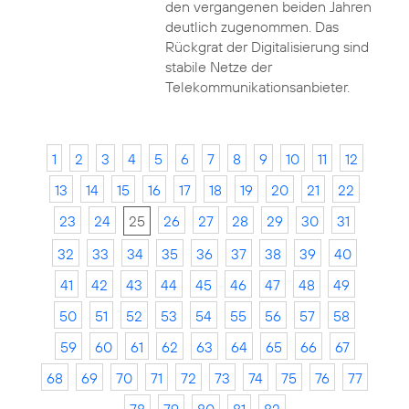
den vergangenen beiden Jahren
deutlich zugenommen. Das
Rückgrat der Digitalisierung sind
stabile Netze der
Telekommunikationsanbieter.
1
2
3
4
5
6
7
8
9
10
11
12
13
14
15
16
17
18
19
20
21
22
23
24
25
26
27
28
29
30
31
32
33
34
35
36
37
38
39
40
41
42
43
44
45
46
47
48
49
50
51
52
53
54
55
56
57
58
59
60
61
62
63
64
65
66
67
68
69
70
71
72
73
74
75
76
77