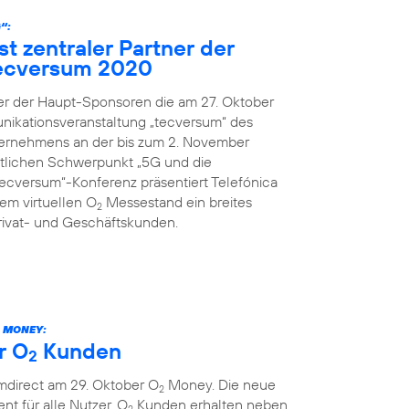
“:
st zentraler Partner der
ecversum 2020
ner der Haupt-Sponsoren die am 27. Oktober
nikationsveranstaltung „tecversum“ des
ernehmens an der bis zum 2. November
ltlichen Schwerpunkt „5G und die
„tecversum“-Konferenz präsentiert Telefónica
m virtuellen O
Messestand ein breites
2
rivat- und Geschäftskunden.
MONEY:
r O
Kunden
2
mdirect am 29. Oktober O
Money. Die neue
2
ent für alle Nutzer. O
Kunden erhalten neben
2