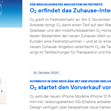
FÜR BESCHLEUNIGTES WACHSTUM IM FESTNETZ:
O
erfindet das Zuhause-Inte
2
O
greift im Festnetzmarkt an: Am 3. November 
2
Anbieter bringt O
damit einen Tarif auf den Mar
2
Glasfaser und den mobilfunkbasierten O
HomeS
2
festen Bestandteil der neuen Zuhause-Welt v
Kunden eine Festnetznummer – und ist so eine 
neuen Zuhause-Angebot vereinfacht O
die Ta
2
sorgt im Tarifdschungel für Transparenz und Klar
16. Oktober 2020
AUFBRUCH IN EINE NEUE ÄRA MIT DEM IPHONE INKLUS
O
startet den Vorverkauf vo
2
O
wird die neuen iPhone Modelle iPhone 12 Pr
2
mini inkl. leistungsstarkem 5G-Erlebnis anbiet
Design verfügen über beispiellose neue Kamer