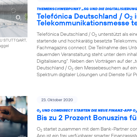
THEMENSCHWERPUNKT „5G UND DIE DIGITALISIERUNG
Telefónica Deutschland / O
i
2
Telekommunikationsmesse t
Telefónica Deutschland / O
unterstützt als ei
2
startende und hochkarätig besetzte Telekommu
AU STUTTGART,
uggel
Fachmagazins connect. Die Teilnahme des Unt
dauernden Veranstaltung steht unter dem inha
Digitalisierung“. Neben den Vorträgen auf der 
Deutschland / O
den Messebesuchern auf eine
2
Spektrum digitaler Lösungen und Dienste für P
23. Oktober 2020
O
UND COMDIRECT STARTEN DIE NEUE FINANZ-APP O
2
2
Bis zu 2 Prozent Bonuszins fü
O
startet zusammen mit dem Bank-Partner co
2
App ist ein frei verfügbarer smarter Finanzassist