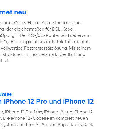
rnet neu
startet O
my Home. Als erster deutscher
2
kt, der gleichermaßen für DSL, Kabel,
pot gilt. Der 4G-/5G-Router wird dabei zum
on O
. Er ermöglicht erstmals Telefonie, bietet
2
vollwertige Festnetzersatzlösung. Mit seinem
rifstrukturen im Festnetzmarkt deutlich und
heit.
IVE 5G:
n iPhone 12 Pro und iPhone 12
o, iPhone 12 Pro Max, iPhone 12 und iPhone 12
en. Die iPhone 12-Modelle im komplett neuen
asysteme und ein All Screen Super Retina XDR