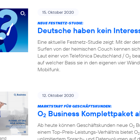
15. Oktober 2020
NEUE FESTNETZ-STUDIE:
Deutsche haben kein Interes
Eine aktuelle Festnetz-Studie zeigt: Mit der d
Surfen von der heimischen Couch kennen sich
Laut einer von Telefónica Deutschland / O
beau
2
auf welcher Basis sie in den eigenen vier Wänd
Mobilfunk.
12. Oktober 2020
MARKTSTART FÜR GESCHÄFTSKUNDEN:
O
Business Komplettpaket ab
2
Ab heute können Geschäftskunden neue O
Bu
2
einem Top-Preis-Leistungs-Verhältnis bietet O
2
unlimitiertem Sprach- und Datenvolumen auf 
land