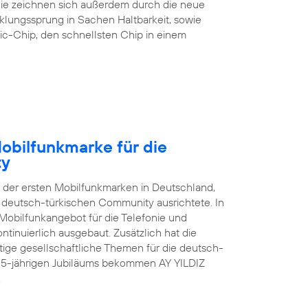
 Sie zeichnen sich außerdem durch die neue
klungssprung in Sachen Haltbarkeit, sowie
ic-Chip, den schnellsten Chip in einem
Mobilfunkmarke für die
ty
e der ersten Mobilfunkmarken in Deutschland,
er deutsch-türkischen Community ausrichtete. In
Mobilfunkangebot für die Telefonie und
tinuierlich ausgebaut. Zusätzlich hat die
ge gesellschaftliche Themen für die deutsch-
s 15-jährigen Jubiläums bekommen AY YILDIZ
.