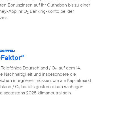
ten Bonuszinsen auf ihr Guthaben bis zu einer
ey-App ihr O
Banking-Konto bei der
2
zins.
ZGIPFEL:
-Faktor“
n Telefónica Deutschland / O
, auf dem 14.
2
e Nachhaltigkeit und insbesondere die
ereichen integrieren müssen, um am Kapitalmarkt
chland / O
bereits gestern einen wichtigen
2
 spätestens 2025 klimaneutral sein.